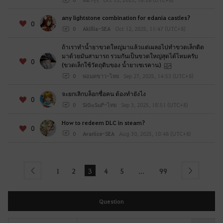
any lightstone combination for edania castles?
0
0
Akillia-SEA
Oct 12, 2025, 11:47 (UTC+8)
ถ้าเราทำน้ำยาขวดใหญ่มาแล้วแต่เผลอไปทำขวดเล็กติด
มาด้วยมันสามารถ รวมกันเป็นขวดใหญ่สุดได้ไหมครับ
0
(ขวดเล็กใช้วัตถุดิบของ น้ำยาเซเรคาน)
0
พ่อมดขาว-ไทย
Sep 27, 2025, 14:53 (UTC+8)
จะยกเลิกบล็อกชื่อคน ต้องทำยังไง
0
0
SiG๐SuP-ไทย
Sep 3, 2025, 18:51 (UTC+8)
How to redeem DLC in steam?
0
0
Avariice-SEA
Aug 30, 2025, 10:48 (UTC+8)
1
2
3
4
5
99
...
Previous
Next
Question