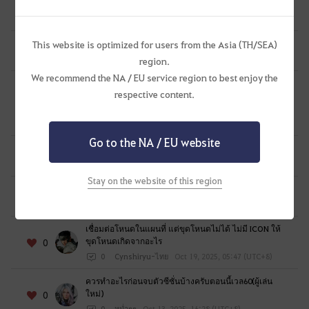
what to do if item collection increase scoll is empty?
u
0
0
Vignete
Oct 30, 2025, 01:25 (UTC+8)
l
i
ใบแลกเปลี่ยนอุปกรณ์บอส ใช้ยังไงครับ
This website is optimized for users from the Asia (TH/SEA)
0
k
0
EmNOVA-SEA
Oct 25, 2025, 19:56 (UTC+8)
region.
e
We recommend the NA / EU service region to best enjoy the
t
why i can't repair max durability tuvala with time-
respective content.
filled black stone, and exchange tuvala set with
o
0
time-filled black stone?
l
0
Baygone
Oct 25, 2025, 17:07 (UTC+8)
o
Go to the NA / EU website
g
ผมเผลอขายของนารุไปทำไงได้บ้างครับ(ขอบคุณครับ)
0
i
0
KiTT6244
Oct 20, 2025, 19:45 (UTC+8)
n
Stay on the website of this region
ปุ่มเออร์เวียไม่มีให้กดทำไง
n
0
0
井上ちゃん
Oct 19, 2025, 21:02 (UTC+8)
o
w
เชื่อมต่อโหนดในแผนที่ แต่ขุดโหนดไม่ได้ ไม่มี ICON ให้
ขุดโหนดเกิดจากอะไร
?
0
0
Cynshiryu-ไทย
Oct 19, 2025, 05:47 (UTC+8)
ควรทำอะไรก่อนจบตัวซีซั่นบ้างครับตอนนี้เวล60(ผู้เล่น
ใหม่)
0
0
หม่ำๆๆ
Oct 13, 2025, 16:28 (UTC+8)