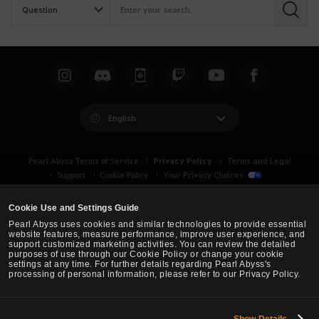
S
e
a
r
c
h
English
Privacy Policy
Pearl Abyss Terms of Service
Terms and Legal
Support
Cookie Policy
Your Privacy Choices
Cookie Use and Settings Guide
Pearl Abyss uses cookies and similar technologies to provide essential
website features, measure performance, improve user experience, and
support customized marketing activities. You can review the detailed
purposes of use through our Cookie Policy or change your cookie
settings at any time. For further details regarding Pearl Abyss's
processing of personal information, please refer to our Privacy Policy.
Show Details