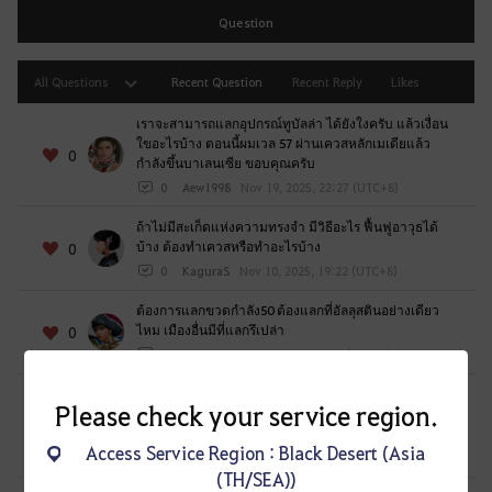
e
Question
r
l
All Questions
Recent Question
Recent Reply
Likes
o
g
เราจะสามารถแลกอุปกรณ์ทูบัลล่า ได้ยังใงครับ แล้วเงื่อน
ใขอะไรบ้าง ตอนนี้ผมเวล 57 ผ่านเควสหลักเมเดียแล้ว
g
0
กำลังขึ้นบาเลนเซีย ขอบคุณครับ
i
0
Aew1998
Nov 19, 2025, 22:27 (UTC+8)
n
g
ถ้าไม่มีสะเก็ดแห่งความทรงจำ มีวิธีอะไร ฟื้นฟูอาวุธได้
i
บ้าง ต้องทำเควสหรือทำอะไรบ้าง
0
n
0
KaguraS
Nov 10, 2025, 19:22 (UTC+8)
.
ต้องการแลกขวดกำลัง50 ต้องแลกที่อัลลุสตินอย่างเดียว
W
ไหม เมืองอื่นมีที่แลกรึเปล่า
0
o
1
IMBEYO
Nov 10, 2025, 18:57 (UTC+8)
u
แปรรูป ในโหนด ในการปฏิบัติการพระราชวัง ต้องใช้สกิล
l
Please check your service region.
คนงานอะไรบ้างถึงเร็วที่สุด ดีที่สุด สกิลคนงานอะไรส่งผล
d
0
ให้ทำงานได้ไวขึ้นหรือได้รับของมากขึ้น
y
Access Service Region : Black Desert (Asia
0
Cynshiryu-ไทย
Nov 10, 2025, 01:23 (UTC+8)
o
(TH/SEA))