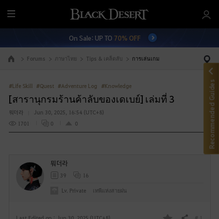
M
e
On Sale: UP TO
70% OFF
n
u
Forums
ภาษาไทย
Tips & เคล็ดลับ
การเล่นเกม
Go to the main page
Recommended Guides
#Life Skill
#Quest
#Adventure Log
#Knowledge
[สารานุกรมร้านค้าลับของเดเบย์] เล่มที่ 3
뭐더라
Jun 30, 2025, 16:54 (UTC+8)
1701
0
0
뭐더라
39
16
Lv. Private
เทพีแห่งสายฝน
# 1
Last Edited on : Jun 30, 2025 (UTC+8)