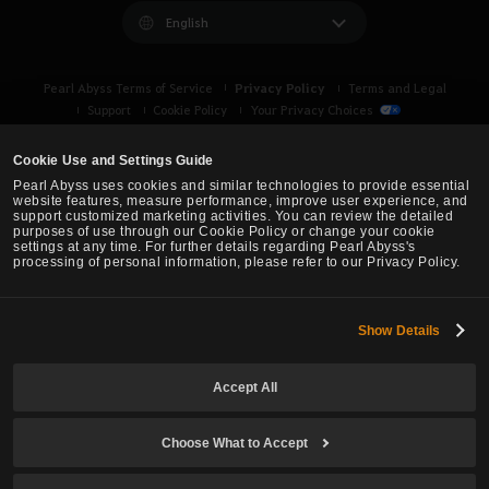
English
Privacy Policy
Pearl Abyss Terms of Service
Terms and Legal
Support
Cookie Policy
Your Privacy Choices
Cookie Use and Settings Guide
Pearl Abyss uses cookies and similar technologies to provide essential
website features, measure performance, improve user experience, and
support customized marketing activities. You can review the detailed
purposes of use through our Cookie Policy or change your cookie
settings at any time. For further details regarding Pearl Abyss's
processing of personal information, please refer to our Privacy Policy.
Show Details
Black Desert -
Asia (TH/SEA)
Accept All
© Pearl Abyss Corp. All Rights Reserved.
Choose What to Accept