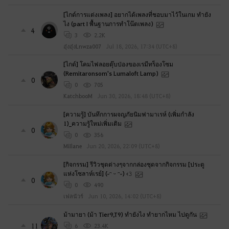
?
[ไกด์การแต่งเพลง] อยากได้เพลงที่ชอบมาไว้ในเกม ทำยัง
ไง (part I พื้นฐานการทำโน๊ตเพลง)
4
3
2.2K
อุ๋งอุ๋งLnwza007
Jul 18, 2026, 17:34 (UTC+8)
[ไกด์] โคมไฟลอยตุ๊บป่องของเรมีทร็องโซม
(Remitaronsom's Lumaloft Lamp)
0
0
705
KatchbooM
Jun 30, 2026, 18:48 (UTC+8)
[ความรู้] บันทึกการผจญภัยนิมฟามาเรห์ (เพิ่มกำลัง
1)_ความรู้ใหม่เพิ่มเติม
0
0
356
MiIlane
Jun 20, 2026, 22:09 (UTC+8)
[กิจกรรม] รีวิวชุดต่างๆจากกล่องชุดจากกิจกรรม [ประตู
แห่งโซลาห์เรย์] (˶ᵔ ᵕ ᵔ˶) ‹𝟹
0
0
490
เฟลนัวร์
Jun 10, 2026, 14:02 (UTC+8)
ม้ามายา (ม้า Tier9,T9) ทำยังไง ทำยากไหม ไปดูกัน
11
6
23.4K