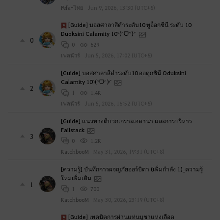
Pefa-ไทย
Jun 9, 2026, 13:30 (UTC+8)
[Guide] บอสศาลาสีดำระดับ10 ทูอ็อกชีนี ระดับ 10
Duoksini Calamity 10◝(ᵔᗜᵔ)◜
0
0
629
เฟลนัวร์
Jun 5, 2026, 17:02 (UTC+8)
[Guide] บอสศาลาสีดำระดับ10 ออดุกชินี Oduksini
Calamity 10◝(ᵔᗜᵔ)◜
2
1
1.4K
เฟลนัวร์
Jun 5, 2026, 16:52 (UTC+8)
[Guide] แนวทางตีบวกเกราะเอดาน่า และการบริหาร
Failstack
3
0
1.2K
KatchbooM
May 31, 2026, 19:31 (UTC+8)
[ความรู้] บันทึกการผจญภัยออร์บิตา (เพิ่มกำลัง 1)_ความรู้
ใหม่เพิ่มเติม
1
1
700
KatchbooM
May 30, 2026, 23:19 (UTC+8)
[Guide] เทคนิคการผ่านแท่นบูชาแห่งเลือด