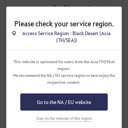
กุญแจทอง – แลกโดยใช้กุญแจเงิน 100 ดอก
หรือซื้อจากตลาด
Please check your service region.
Access Service Region : Black Desert (Asia
(TH/SEA))
This website is optimized for users from the Asia (TH/SEA)
ขอให้โชคดี
region.
We recommend the NA / EU service region to best enjoy the
respective content.
Go to the NA / EU website
Stay on the website of this region