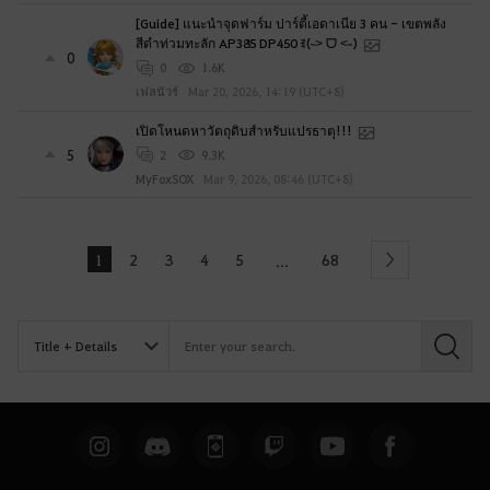
[Guide] แนะนำจุดฟาร์ม ปาร์ตี้เอดาเนีย 3 คน - เขตพลัง
สีดำท่วมทะลัก AP385 DP450 ꉂ(˵˃ ᗜ ˂˵)
0
0
1.6K
เฟลนัวร์
Mar 20, 2026, 14:19 (UTC+8)
เปิดโหนดหาวัตถุดิบสำหรับแปรธาตุ!!!
5
2
9.3K
MyFoxSOX
Mar 9, 2026, 08:46 (UTC+8)
1
2
3
4
5
68
...
Next
S
e
a
r
c
h