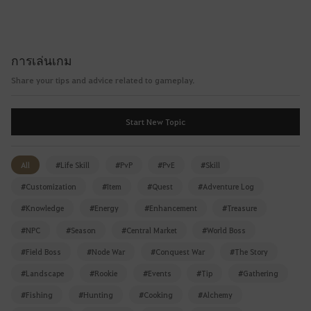
i
t
a
f
การเล่นเกม
t
e
Share your tips and advice related to gameplay.
r
l
Start New Topic
o
g
g
All
#Life Skill
#PvP
#PvE
#Skill
i
#Customization
#Item
#Quest
#Adventure Log
n
g
#Knowledge
#Energy
#Enhancement
#Treasure
i
#NPC
#Season
#Central Market
#World Boss
n
#Field Boss
#Node War
#Conquest War
#The Story
.
W
#Landscape
#Rookie
#Events
#Tip
#Gathering
o
#Fishing
#Hunting
#Cooking
#Alchemy
u