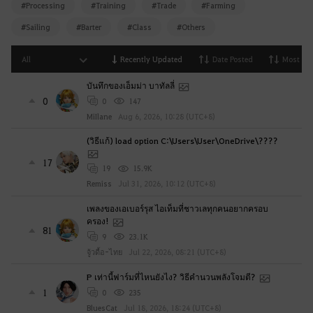
#Processing
#Training
#Trade
#Farming
l
d
#Sailing
#Barter
#Class
#Others
y
o
All
Recently Updated
Date Posted
Most Vi
u
บันทึกของเอ็มม่า บาทัลลี่
l
0
0
147
i
MiIlane
Aug 6, 2026, 10:28 (UTC+8)
k
e
(วิธีแก้) load option C:\Users\User\OneDrive\????
t
17
o
19
15.9K
l
Remiss
Jul 31, 2026, 10:12 (UTC+8)
o
เพลงของเอเบอร์รุส ไอเท็มที่ชาวเลทุกคนอยากครอบ
g
ครอง!
81
i
9
23.1K
n
จู้วดื้อ-ไทย
Jul 22, 2026, 08:21 (UTC+8)
n
P เท่านี้ฟาร์มที่ไหนยังไง? วิธีคำนวนพลังโจมตี?
o
1
0
235
w
BluesCat
Jul 18, 2026, 18:24 (UTC+8)