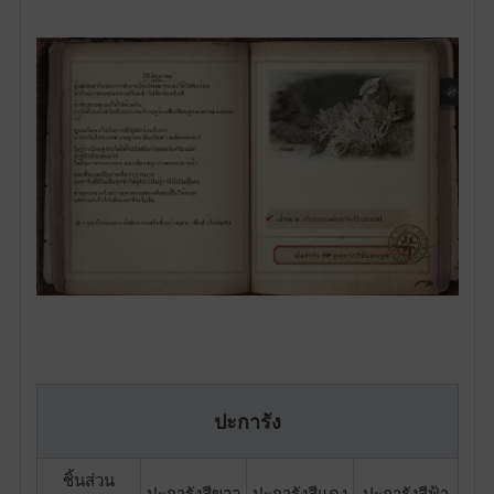
ปะการัง
ชิ้นส่วน
ปะการังสีขาว
ปะการังสีแดง
ปะการังสีฟ้า