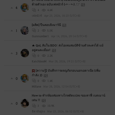
ด้วยตัวเอง ฉบับเฟลนัวร์ (˶˃ ᵕ ˂˶) .ᐟ.ᐟ
4
4
4.6K
เฟลนัวร์
Apr 23, 2026, 18:23 (UTC+8)
[ผลิต] ปืนลอบยิงมาร์นี
1
2
5.5K
Gunnumber1
Apr 14, 2026, 20:14 (UTC+8)
🔥 QoL ลับใน BDO: ส่งไอเทมสมบัติข้ามตัวละครได้ แม้
อยู่คนละเมือง!
3
0
2.2K
KatchbooM
Mar 28, 2026, 19:21 (UTC+8)
[ความรู้] บันทึกการผจญภัยรอบนอกเอดาเนีย (เพิ่ม
กำลัง 2)
0
0
1.4K
MiIlane
Mar 28, 2026, 12:54 (UTC+8)
How to ทำกล้องส่องทางไกลดัดแปลง ของลาฟี่ เบดเมาน์
เท่น !!
0
3
10.9K
ธิดาถังอู่ถง
Mar 23, 2026, 06:52 (UTC+8)