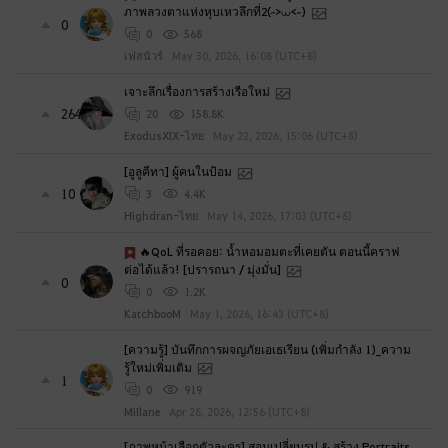
ภาพลวงตาแห่งหุบเหวลึกที่2(˶>⩊<˶)
0
0
568
เฟลนัวร์
May 30, 2026, 16:08 (UTC+8)
เจาะลึกเรื่องการสร้างเรือใหม่
264
20
158.8K
ExodusXIX-ไทย
May 22, 2026, 15:06 (UTC+8)
[อูลูคีทา] ผู้คนในป้อม
10
3
4.4K
Highdran-ไทย
May 14, 2026, 17:03 (UTC+8)
🔥QoL ที่รอคอย: น้ำหอมอมตะที่เคยตัน ตอนนี้คราฟ
ต่อได้แล้ว! [ปรารถนา / มุ่งมั่น]
0
0
1.2K
KatchbooM
May 1, 2026, 16:43 (UTC+8)
[ความรู้] บันทึกการผจญภัยเอเธเรียน (เพิ่มกำลัง 1)_ความ
รู้ใหม่เพิ่มเติม
1
0
919
MiIlane
Apr 28, 2026, 12:56 (UTC+8)
[ภาพหน้าเลือกตัวละคร] สอนเปลี่ยนรูป & สร้าง Portraits