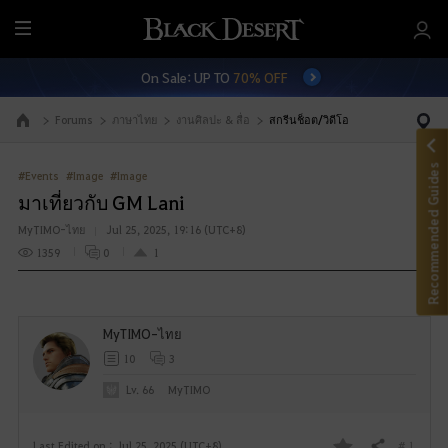
M
e
On Sale: UP TO
70% OFF
n
u
Forums
ภาษาไทย
งานศิลปะ & สื่อ
สกรีนช็อต/วิดีโอ
Go to the main page
Recommended Guides
#Events
#Image
#Image
มาเที่ยวกับ GM Lani
MyTIMO-ไทย
Jul 25, 2025, 19:16 (UTC+8)
1359
0
1
MyTIMO-ไทย
10
3
Lv. 66
MyTIMO
# 1
Last Edited on : Jul 25, 2025 (UTC+8)