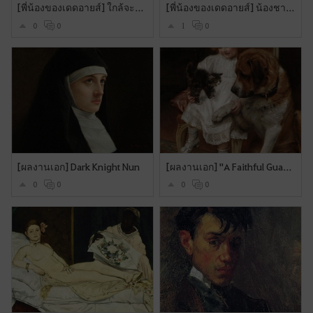
[พี่น้องของเดดอายส์] ใกล้จะได้เจอกันแล้วนะ ดีใจกับเดดอายส์ด้วยน้าาาา 😊💝
[พี่น้องของเดดอายส์] น้องชายปืนโต
0
0
1
0
[ผลงานเอก] Dark Knight Nun
[ผลงานเอก] "A Faithful Guardian"
0
0
0
0