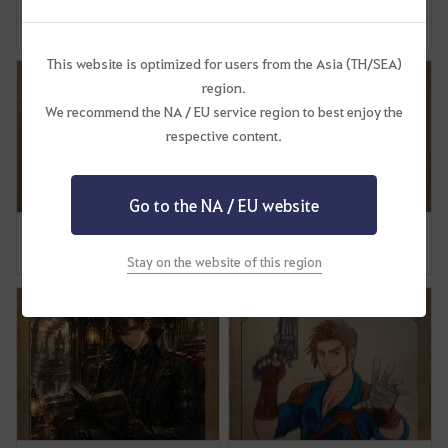
จิ๊ด
[ผลงานเอก] The Sleeping Ninja
o
0
0
1
0
u
l
This website is optimized for users from the Asia (TH/SEA)
i
region.
k
We recommend the NA / EU service region to best enjoy the
e
respective content.
t
o
l
Go to the NA / EU website
o
[พี่น้องของเดดอายส์] -[]-
[พี่น้องของเดดอายส์] Deadeye's Sibling
g
0
0
0
0
Stay on the website of this region
i
n
n
o
w
?