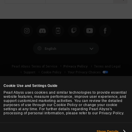
e
a
r
c
h
English
Privacy Policy
Pearl Abyss Terms of Service
Terms and Legal
Support
Cookie Policy
Your Privacy Choices
Cookie Use and Settings Guide
Pearl Abyss uses cookies and similar technologies to provide essential
website features, measure performance, improve user experience, and
support customized marketing activities. You can review the detailed
purposes of use through our Cookie Policy or change your cookie
settings at any time. For further details regarding Pearl Abyss's
processing of personal information, please refer to our Privacy Policy.
Show Details
Black Desert -
Asia (TH/SEA)