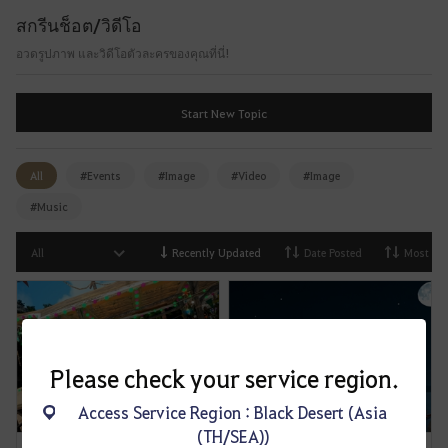
f
สกรีนช็อต/วิดีโอ
t
e
อวดรูปภาพ และวิดีโอตัวละครของคุณที่นี่!
r
l
Start New Topic
o
g
g
All
#Events
#Image
#Video
#Image
i
#Music
n
g
All
Recently Updated
Date Posted
Most Vi
i
n
.
W
o
Please check your service region.
u
l
Access Service Region : Black Desert (Asia
d
(TH/SEA))
y