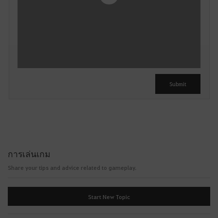
Y
o
u
c
a
n
u
Submit
s
e
i
t
a
f
การเล่นเกม
t
e
Share your tips and advice related to gameplay.
r
l
Start New Topic
o
g