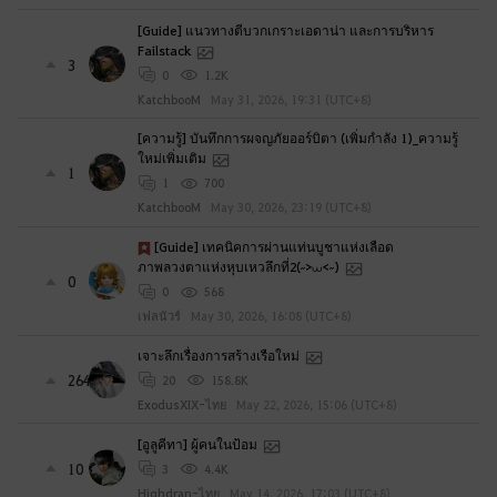
[Guide] แนวทางตีบวกเกราะเอดาน่า และการบริหาร
Failstack
3
0
1.2K
KatchbooM
May 31, 2026, 19:31 (UTC+8)
[ความรู้] บันทึกการผจญภัยออร์บิตา (เพิ่มกำลัง 1)_ความรู้
ใหม่เพิ่มเติม
1
1
700
KatchbooM
May 30, 2026, 23:19 (UTC+8)
[Guide] เทคนิคการผ่านแท่นบูชาแห่งเลือด
ภาพลวงตาแห่งหุบเหวลึกที่2(˶>⩊<˶)
0
0
568
เฟลนัวร์
May 30, 2026, 16:08 (UTC+8)
เจาะลึกเรื่องการสร้างเรือใหม่
264
20
158.8K
ExodusXIX-ไทย
May 22, 2026, 15:06 (UTC+8)
[อูลูคีทา] ผู้คนในป้อม
10
3
4.4K
Highdran-ไทย
May 14, 2026, 17:03 (UTC+8)