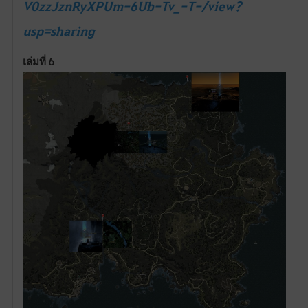
V0zzJznRyXPUm-6Ub-Tv_-T-/view?
usp=sharing
เล่มที่ 6