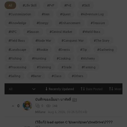
g
All
#Life Skill
#PvP
#PvE
#Skill
i
#Customization
#Item
#Quest
#Adventure Log
n
g
#Knowledge
#Energy
#Enhancement
#Treasure
i
#NPC
#Season
#Central Market
#World Boss
n
#Field Boss
#Node War
#Conquest War
#The Story
.
W
#Landscape
#Rookie
#Events
#Tip
#Gathering
o
#Fishing
#Hunting
#Cooking
#Alchemy
u
#Processing
#Training
#Trade
#Farming
l
d
#Sailing
#Barter
#Class
#Others
y
o
All
Recently Updated
Date Posted
Most Vi
u
บันทึกของเอ็มม่า บาทัลลี่
l
0
0
146
i
MiIlane
Aug 6, 2026, 10:28 (UTC+8)
k
e
(วิธีแก้) load option C:\Users\User\OneDrive\????