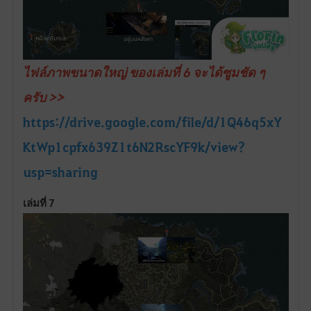
ไฟล์ภาพขนาดใหญ่ ของเล่มที่ 6 จะได้ซูมชัด ๆ
ครับ >>
https://drive.google.com/file/d/1Q46q5xY
KtWp1cpfx639Z1t6N2RscYF9k/view?
usp=sharing
เล่มที่ 7