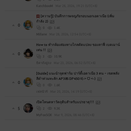
KatchbooM
Mar 28, 2026, 19:21 (UTC+8)
[ความรู้] บันทึกการผจญภัยรอบนอกเอดาเนีย (เพิ่ม
กำลัง 2)
0
0
1.4K
MiIlane
Mar 28, 2026, 12:54 (UTC+8)
How to ทำกล้องส่องทางไกลดัดแปลง ของลาฟี่ เบดเมาน์
เท่น !!
0
3
10.9K
ธิดาถังอู่ถง
Mar 23, 2026, 06:52 (UTC+8)
[Guide] แนะนำจุดฟาร์ม ปาร์ตี้เอดาเนีย 3 คน - เขตพลัง
สีดำท่วมทะลัก AP385 DP450 ꉂ(˵˃ ᗜ ˂˵)
0
0
1.6K
เฟลนัวร์
Mar 20, 2026, 14:19 (UTC+8)
เปิดโหนดหาวัตถุดิบสำหรับแปรธาตุ!!!
5
2
9.3K
MyFoxSOX
Mar 9, 2026, 08:46 (UTC+8)