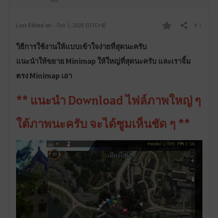
# 1
Last Edited on : Oct 1, 2025 (UTC+8)
Share
F
วิธีการใช้งานให้แบบเข้าใจง่ายที่สุดนะครับ
a
แนะนำให้ขยาย Minimap ให้ใหญ่ที่สุดนะครับ และเราจิ้ม
v
ตรง Minimap เอา
o
** แนะนำ Download ไฟล์ภาพใหญ่ ๆ
r
ใต้ภาพนะครับ จะได้ซูมเห็นชัด ๆ **
i
t
e