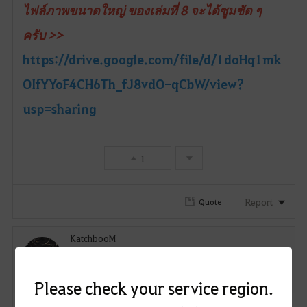
ไฟล์ภาพขนาดใหญ่ ของเล่มที่ 8 จะได้ซูมชัด ๆ
ครับ >>
https://drive.google.com/file/d/1doHq1mk
OIfYYoF4CH6Th_fJ8vdO-qCbW/view?
usp=sharing
1
Report
Quote
KatchbooM
132
133
Lv. 66
Hothaca
Please check your service region.