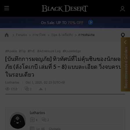
M
e
On Sale: UP TO
70% OFF
n
u
Forums
ภาษาไทย
Tips & เคล็ดลับ
การเล่นเกม
Go to the main page
Recommended Guides
#Rookie
#Tip
#PvE
#Adventure Log
#Knowledge
[บันทึกการผจญภัย] ทิวทัศน์ที่ไม่คุ้นชินของนักผจญ
ภัย (ลังโดเกบี เล่มที่ 5 - 8) แบบละเอียด วิ่งจบครบ
ในรอบเดียว
Lutharios
Oct 1, 2025, 02:23 (UTC+8)
1713
1
1
Lutharios
4
2
Lv. 65
Chriozis