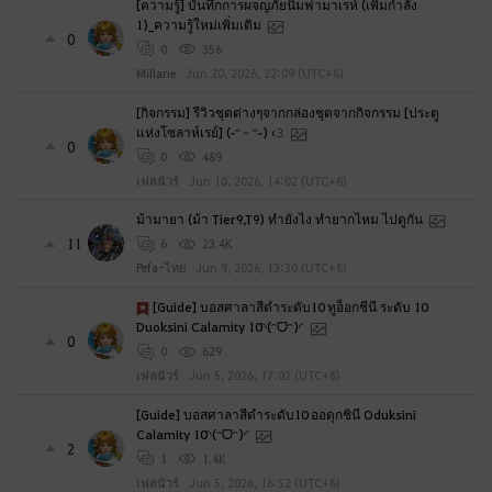
[ความรู้] บันทึกการผจญภัยนิมฟามาเรห์ (เพิ่มกำลัง
1)_ความรู้ใหม่เพิ่มเติม
0
0
356
MiIlane
Jun 20, 2026, 22:09 (UTC+8)
[กิจกรรม] รีวิวชุดต่างๆจากกล่องชุดจากกิจกรรม [ประตู
แห่งโซลาห์เรย์] (˶ᵔ ᵕ ᵔ˶) ‹𝟹
0
0
489
เฟลนัวร์
Jun 10, 2026, 14:02 (UTC+8)
ม้ามายา (ม้า Tier9,T9) ทำยังไง ทำยากไหม ไปดูกัน
11
6
23.4K
Pefa-ไทย
Jun 9, 2026, 13:30 (UTC+8)
[Guide] บอสศาลาสีดำระดับ10 ทูอ็อกชีนี ระดับ 10
Duoksini Calamity 10◝(ᵔᗜᵔ)◜
0
0
629
เฟลนัวร์
Jun 5, 2026, 17:02 (UTC+8)
[Guide] บอสศาลาสีดำระดับ10 ออดุกชินี Oduksini
Calamity 10◝(ᵔᗜᵔ)◜
2
1
1.4K
เฟลนัวร์
Jun 5, 2026, 16:52 (UTC+8)