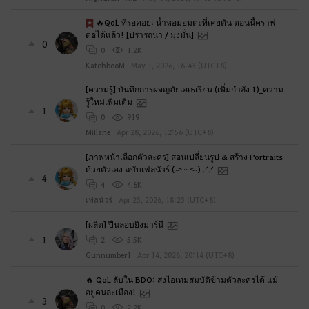
🔥QoL ที่รอคอย: น้ำหอมอมตะที่เคยตัน ตอนนี้คราฟ
ต่อได้แล้ว! [ปรารถนา / มุ่งมั่น]
0
0
1.2K
KatchbooM
May 1, 2026, 16:43 (UTC+8)
[ความรู้] บันทึกการผจญภัยเอเธเรียน (เพิ่มกำลัง 1)_ความ
รู้ใหม่เพิ่มเติม
1
0
919
MiIlane
Apr 28, 2026, 12:56 (UTC+8)
[ภาพหน้าเลือกตัวละคร] สอนเปลี่ยนรูป & สร้าง Portraits
ด้วยตัวเอง ฉบับเฟลนัวร์ (˶˃ ᵕ ˂˶) .ᐟ.ᐟ
4
4
4.6K
เฟลนัวร์
Apr 23, 2026, 18:23 (UTC+8)
[ผลิต] ปืนลอบยิงมาร์นี
1
2
5.5K
Gunnumber1
Apr 14, 2026, 20:14 (UTC+8)
🔥 QoL ลับใน BDO: ส่งไอเทมสมบัติข้ามตัวละครได้ แม้
อยู่คนละเมือง!
3
0
2.2K