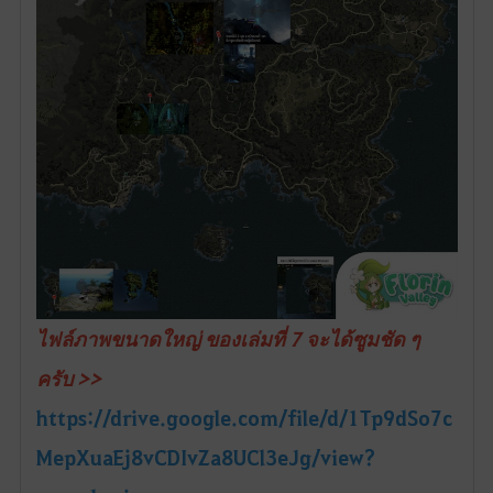
ไฟล์ภาพขนาดใหญ่ ของเล่มที่ 7 จะได้ซูมชัด ๆ
ครับ >>
https://drive.google.com/file/d/1Tp9dSo7c
MepXuaEj8vCDIvZa8UCl3eJg/view?