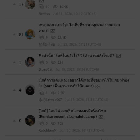
t
17
o
19
15.9K
l
Remiss
Jul 31, 2026, 10:12 (UTC+8)
o
เพลงของเอเบอร์รุส ไอเท็มที่ชาวเลทุกคนอยากครอบ
g
ครอง!
81
i
9
23.1K
n
จู้วดื้อ-ไทย
Jul 22, 2026, 08:21 (UTC+8)
n
P เท่านี้ฟาร์มที่ไหนยังไง? วิธีคำนวนพลังโจมตี?
o
1
0
234
w
BluesCat
Jul 18, 2026, 18:24 (UTC+8)
?
[ไกด์การแต่งเพลง] อยากได้เพลงที่ชอบมาไว้ในเกม ทำยัง
ไง (part I พื้นฐานการทำโน๊ตเพลง)
4
3
2.2K
อุ๋งอุ๋งLnwza007
Jul 18, 2026, 17:34 (UTC+8)
[ไกด์] โคมไฟลอยตุ๊บป่องของเรมีทร็องโซม
(Remitaronsom's Lumaloft Lamp)
0
0
705
KatchbooM
Jun 30, 2026, 18:48 (UTC+8)