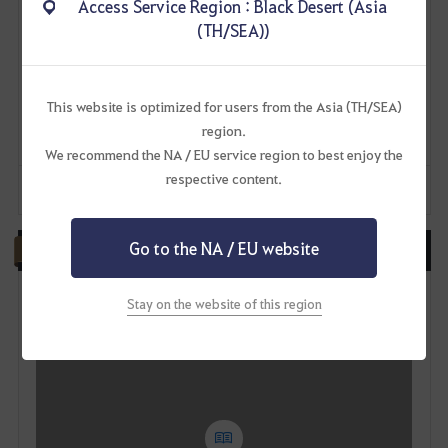
Access Service Region : Black Desert (Asia
# 2
Last Edited on : Oct 7, 2025 (UTC+8)
Share
F
(TH/SEA))
เริ่ด
a
v
This website is optimized for users from the Asia (TH/SEA)
0
region.
o
We recommend the NA / EU service region to best enjoy the
respective content.
r
Report
Quote
i
Go to the NA / EU website
Reply
t
W
e
Stay on the website of this region
r
i
t
e