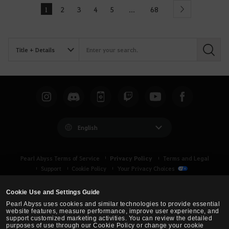
1
2
3
4
5
68
...
Next
S
e
a
r
c
h
English
Privacy Policy
Pearl Abyss Terms of Service
Terms and Legal
Support
Cookie Policy
Your Privacy Choices
Cookie Use and Settings Guide
Pearl Abyss uses cookies and similar technologies to provide essential
website features, measure performance, improve user experience, and
support customized marketing activities. You can review the detailed
purposes of use through our Cookie Policy or change your cookie