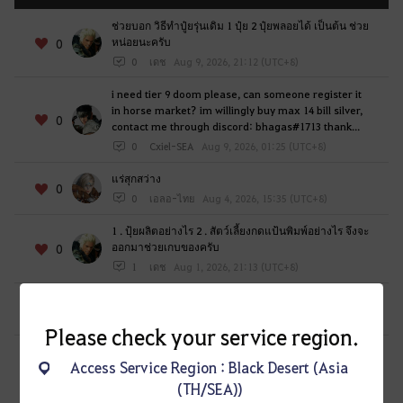
o
g
ช่วยบอก วิธีทำปู๋ยรุ่นเดิม 1 ปุ๋ย 2 ปุ๋ยพลอยได้ เป็นต้น ช่วย
หน่อยนะครับ
0
g
0
เดช
Aug 9, 2026, 21:12 (UTC+8)
i
n
i need tier 9 doom please, can someone register it
g
in horse market? im willingly buy max 14 bill silver,
0
i
contact me through discord: bhagas#1713 thank...
n
0
Cxiel-SEA
Aug 9, 2026, 01:25 (UTC+8)
.
แร่สุกสว่าง
W
0
0
เอลอ-ไทย
Aug 4, 2026, 15:35 (UTC+8)
o
u
1 . ปุ้ยผลิตอย่างไร 2 . สัตว์เลี้ยงกดแป้นพิมพ์อย่างไร จึงจะ
ออกมาช่วยเกบของครับ
0
l
1
เดช
Aug 1, 2026, 21:13 (UTC+8)
d
y
ทำไมวิทซ์ใช้ฮีลใส่เพื่อนในปาร์ตี้ไม่ได้ตอนสู้บอสโลก?
0
o
0
NearBye
Jul 18, 2026, 16:48 (UTC+8)
Please check your service region.
u
For event tokens, why can' you put the availability of
l
Access Service Region : Black Desert (Asia
the tokens? Like when will the tokens disappear?
i
0
Rather than going back to the website and lo...
(TH/SEA))
k