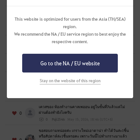
0
PenumbraBarrage
Jul 8, 2026, 01:56 (UTC+8)
e
t
เควส ของขวัญของ ซอลอุก ไม่ขึ้น ทั้งๆ ที่ทำเควสเงื่อนไข
ยุคแห่งมหาสมุทร สู่ดวงตาแห่งโอคิลลูอา โดยขึ้นเรือ
This website is optimized for users from the Asia (TH/SEA)
o
0
สำเภาลำแรก เสร็จเเล้ว
l
region.
0
๋t2o-ไทย
Jul 8, 2026, 01:51 (UTC+8)
o
We recommend the NA / EU service region to best enjoy the
g
respective content.
How do I see what quests to do for bonus stats?
0
i
0
13axi
Jun 27, 2026, 22:00 (UTC+8)
n
วิธีทำขวดทดลองมาโนส
n
Go to the NA / EU website
0
0
พี่ห้า-ไทย
Jun 16, 2026, 15:26 (UTC+8)
o
w
Excuse me, why do I feel like life skills training is
Stay on the website of this region
being treated unfairly here? the reason is very
?
0
simple we can exchange all activities bonus me...
0
SiKeren-SEA
May 19, 2026, 21:53 (UTC+8)
เควสของ ห้องทำงานคาลเพออน อยู่ในขั้นที่7แล้วแต่ไม่
ผ่านต้องทำยังไงครับ
0
0
Poji2546
May 15, 2026, 18:46 (UTC+8)
ขอสอบถามหน่อยค่ะ เกราะใหม่เอาดาน่า ทำได้วันล่ะ1ชิ้น
หรือสัปดาห์ล่ะ1ชิ้นหรอคะ เพราะวันนี้ไปทำเกราะมาแล้ว
0