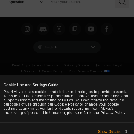
S
e
a
r
c
h
English
Privacy Policy
Pearl Abyss Terms of Service
Terms and Legal
Support
Cookie Policy
Your Privacy Choices
Cookie Use and Settings Guide
Pearl Abyss uses cookies and similar technologies to provide essential
website features, measure performance, improve user experience, and
support customized marketing activities. You can review the detailed
purposes of use through our Cookie Policy or change your cookie
settings at any time. For further details regarding Pearl Abyss's
processing of personal information, please refer to our Privacy Policy.
Show Details
Black Desert -
Asia (TH/SEA)