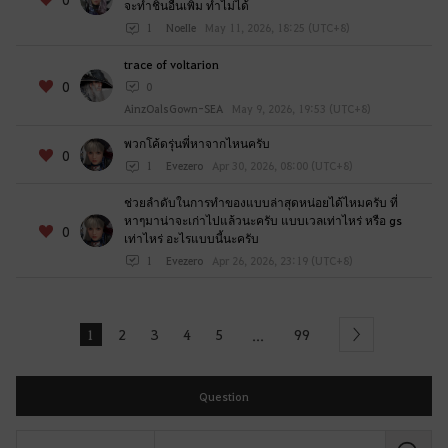
จะทำชิ้นอื่นเพิ่ม ทำไม่ได้
1
NoeIIe
May 11, 2026, 18:25 (UTC+8)
trace of voltarion
0
0
AinzOalsGown-SEA
May 9, 2026, 19:53 (UTC+8)
พวกโค้ดรุ่นพี่หาจากไหนครับ
0
1
Evezero
Apr 30, 2026, 08:00 (UTC+8)
ช่วยลำดับในการทำของแบบล่าสุดหน่อยได้ไหมครับ ที่
หาๆมาน่าจะเก่าไปแล้วนะครับ แบบเวลเท่าไหร่ หรือ gs
0
เท่าไหร่ อะไรแบบนี้นะครับ
1
Evezero
Apr 26, 2026, 23:19 (UTC+8)
1
2
3
4
5
99
...
Next
Question