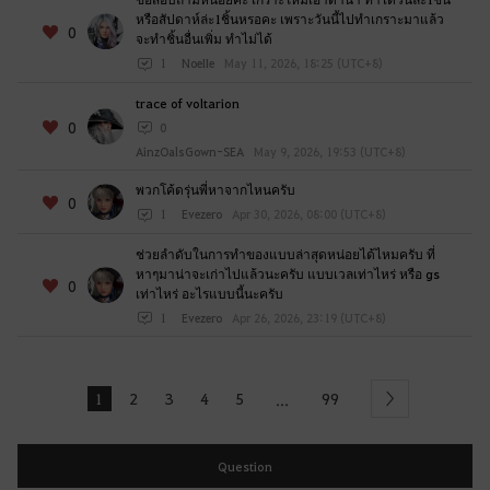
หรือสัปดาห์ล่ะ1ชิ้นหรอคะ เพราะวันนี้ไปทำเกราะมาแล้ว
0
จะทำชิ้นอื่นเพิ่ม ทำไม่ได้
1
NoeIIe
May 11, 2026, 18:25 (UTC+8)
trace of voltarion
0
0
AinzOalsGown-SEA
May 9, 2026, 19:53 (UTC+8)
พวกโค้ดรุ่นพี่หาจากไหนครับ
0
1
Evezero
Apr 30, 2026, 08:00 (UTC+8)
ช่วยลำดับในการทำของแบบล่าสุดหน่อยได้ไหมครับ ที่
หาๆมาน่าจะเก่าไปแล้วนะครับ แบบเวลเท่าไหร่ หรือ gs
0
เท่าไหร่ อะไรแบบนี้นะครับ
1
Evezero
Apr 26, 2026, 23:19 (UTC+8)
1
2
3
4
5
99
...
Next
Question