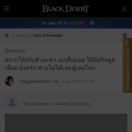
M
e
On Sale: UP TO
70% OFF
n
u
Forums
Oasis of Knowledge
Go to the main page
Question
Recommended Guides
อยากให้ปรับตัวละคร เมกุสืบทอด ให้มีสกิลดูด
เลือด มั่งครับ ฟามไม่ได้เลย ผู้เล่นใหม่
VongolaFamilyHi-ไทย
Aug 6, 2025 (UTC+8)
A
The Adventurer is awaiting your reply.
d
v
W
e
r
n
i
t