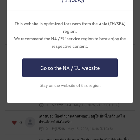
i
0
Rather than going back to the website and lo...
k
0
PenumbraBarrage
Jul 8, 2026, 01:56 (UTC+8)
e
t
เควส ของขวัญของ ซอลอุก ไม่ขึ้น ทั้งๆ ที่ทำเควสเงื่อนไข
This website is optimized for users from the Asia (TH/SEA)
ยุคแห่งมหาสมุทร สู่ดวงตาแห่งโอคิลลูอา โดยขึ้นเรือ
o
0
region.
สำเภาลำแรก เสร็จเเล้ว
l
We recommend the NA / EU service region to best enjoy the
0
๋t2o-ไทย
Jul 8, 2026, 01:51 (UTC+8)
o
respective content.
g
How do I see what quests to do for bonus stats?
0
i
0
13axi
Jun 27, 2026, 22:00 (UTC+8)
n
Go to the NA / EU website
วิธีทำขวดทดลองมาโนส
n
0
0
พี่ห้า-ไทย
Jun 16, 2026, 15:26 (UTC+8)
o
Stay on the website of this region
w
Excuse me, why do I feel like life skills training is
being treated unfairly here? the reason is very
?
0
simple we can exchange all activities bonus me...
0
SiKeren-SEA
May 19, 2026, 21:53 (UTC+8)
เควสของ ห้องทำงานคาลเพออน อยู่ในขั้นที่7แล้วแต่ไม่
ผ่านต้องทำยังไงครับ
0
0
Poji2546
May 15, 2026, 18:46 (UTC+8)
ขอสอบถามหน่อยค่ะ เกราะใหม่เอาดาน่า ทำได้วันล่ะ1ชิ้น