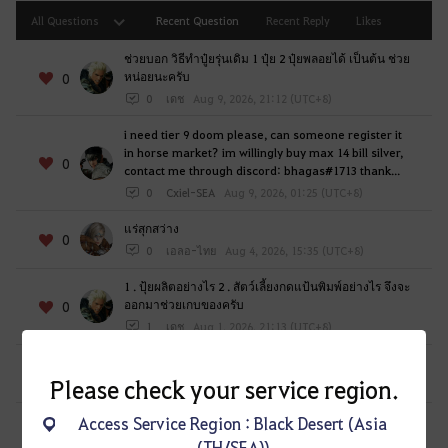
l
All Questions
Recent Question
Recent Reply
Likes
o
g
ช่วยบอก วิธีทำปู๋ยรุ่นเดิม 1 ปุ๋ย 2 ปุ๋ยพลอยได้ เป็นต้น ช่วย
หน่อยนะครับ
0
g
0
เดช
Aug 9, 2026, 21:12 (UTC+8)
i
n
i need tier 9 doom please, can someone register it
g
in horse market? im willingly buy max 14 bill silver,
0
i
contact me through discord: bhagas#1713 thank...
n
0
Cxiel-SEA
Aug 9, 2026, 01:25 (UTC+8)
.
แร่สุกสว่าง
W
0
0
เอลอ-ไทย
Aug 4, 2026, 15:35 (UTC+8)
o
u
1 . ปุ้ยผลิตอย่างไร 2 . สัตว์เลี้ยงกดแป้นพิมพ์อย่างไร จึงจะ
ออกมาช่วยเกบของครับ
0
l
1
เดช
Aug 1, 2026, 21:13 (UTC+8)
d
y
ทำไมวิทซ์ใช้ฮีลใส่เพื่อนในปาร์ตี้ไม่ได้ตอนสู้บอสโลก?
0
o
Please check your service region.
0
NearBye
Jul 18, 2026, 16:48 (UTC+8)
u
Access Service Region : Black Desert (Asia
For event tokens, why can' you put the availability of
l
the tokens? Like when will the tokens disappear?
(TH/SEA))