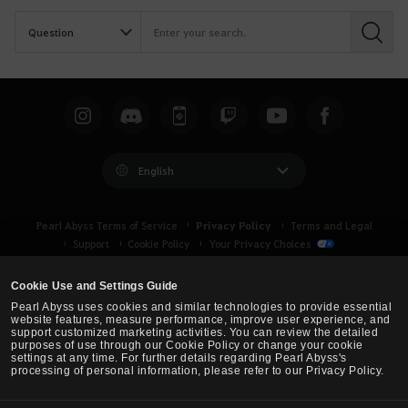
S
e
a
r
c
h
English
Privacy Policy
Pearl Abyss Terms of Service
Terms and Legal
Support
Cookie Policy
Your Privacy Choices
Cookie Use and Settings Guide
Pearl Abyss uses cookies and similar technologies to provide essential
website features, measure performance, improve user experience, and
support customized marketing activities. You can review the detailed
purposes of use through our Cookie Policy or change your cookie
settings at any time. For further details regarding Pearl Abyss's
processing of personal information, please refer to our Privacy Policy.