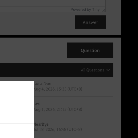
Powered by
Tiny
Answer
Question
All Questions
เอลอ-ไทย
0
Aug 4, 2026, 15:35 (UTC+8)
เดช
1
Aug 1, 2026, 21:13 (UTC+8)
NearBye
0
Jul 18, 2026, 16:48 (UTC+8)