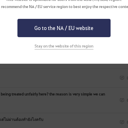
n
ty of the tokens? Like when will the tokens disappear? Rather than
 recommend the NA / EU service region to best enjoy the respective conte
.
W
Go to the NA / EU website
o
เงื่อนไข ยุคแห่งมหาสมุทร สู่ดวงตาแห่งโอคิลลูอา โดยขึ้นเรือสำเภาลำ
u
l
Stay on the website of this region
d
y
o
u
l
i
is being treated unfairly here? the reason is very simple we can
k
e
t
o
ต่ไม่ผ่านต้องทำยังไงครับ
l