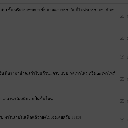
o
่ะ1ชิ้น หรือสัปดาห์ล่ะ1ชิ้นหรอคะ เพราะวันนี้ไปทำเกราะมาแล้วจะ
g
i
n
n
o
w
?
ที่หาๆมาน่าจะเก่าไปแล้วนะครับ แบบเวลเท่าไหร่ หรือ gs เท่าไหร่
าเอดาน่าต้องตีบวกเป็นขั้นไหน
หาในเว็บในเน็ตแล้วก็ยังไม่เจอเลยครับ TT