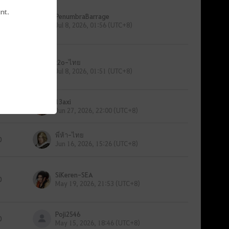
nt.
PenumbraBarrage
0
Jul 8, 2026, 01:56 (UTC+8)
๋t2o-ไทย
0
Jul 8, 2026, 01:51 (UTC+8)
13axi
0
Jun 27, 2026, 22:00 (UTC+8)
พี่ห้า-ไทย
0
Jun 16, 2026, 15:26 (UTC+8)
SiKeren-SEA
0
May 19, 2026, 21:53 (UTC+8)
Poji2546
0
May 15, 2026, 18:46 (UTC+8)