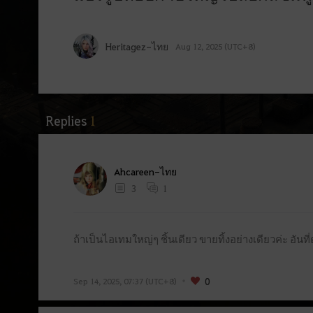
Heritagez-ไทย
Aug 12, 2025 (UTC+8)
Replies
1
A
Ahcareen-ไทย
d
3
1
v
e
ถ้าเป็นไอเทมใหญ่ๆ ชิ้นเดียว ขายทิ้งอย่างเดียวค่ะ อั
n
t
u
0
Sep 14, 2025, 07:37 (UTC+8)
r