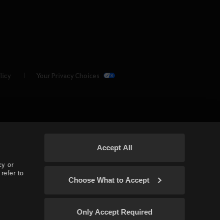
licy
Your Privacy Choices
Accept All
cy or
refer to
Choose What to Accept
(TH/SEA)
Only Accept Required