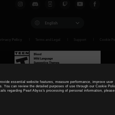
English
rivacy Policy
Terms and Legal
Support
Cookie Po
provide essential website features, measure performance, improve user
s. You can review the detailed purposes of use through our Cookie Poli
ails regarding Pearl Abyss's processing of personal information, please 
© Pearl Abyss Corp. All Rights Reserved.
Black Desert -
Asia 