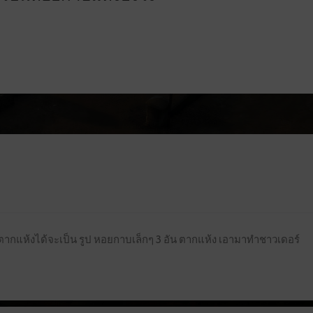
นที่ตากแห้งได้จะเป็น รูป หอยกาบเล็กๆ 3 อัน ตากแห้ง เอามาทำชาวเดอร์