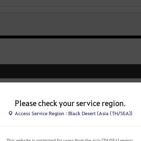
u
s
e
i
t
a
f
t
e
r
l
o
g
Please check your service region.
่างไร จึงจะออกมาช่วยเกบของครับ
g
Access Service Region : Black Desert (Asia (TH/SEA))
i
n
สโลก?
g
i
This website is optimized for users from the Asia (TH/SEA) region.