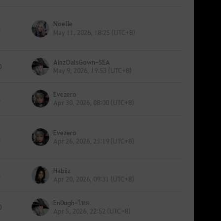
NoeIIe
1
May 11, 2026, 18:25 (UTC+8)
AinzOalsGown-SEA
0
May 9, 2026, 19:53 (UTC+8)
Evezero
1
Apr 30, 2026, 08:00 (UTC+8)
Evezero
1
Apr 26, 2026, 23:19 (UTC+8)
Habiiz
1
Apr 20, 2026, 09:31 (UTC+8)
En0ugh-ไทย
0
Apr 5, 2026, 22:52 (UTC+8)