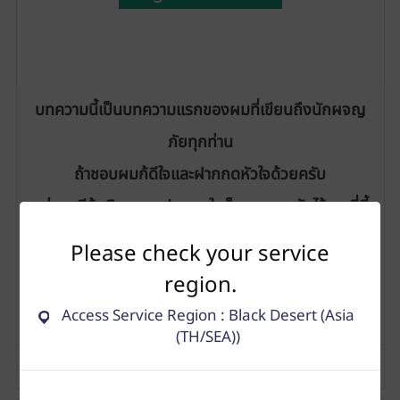
บ
ทความนี้เป็นบทความแรกของผมที่เขียนถึงนักผจญ
ภัยทุกท่าน
ถ้าชอบผมก้ดีใจและฝากกดหัวใจด้วยครับ
แต่หากมีข้อผิดพลาดประการใดก็กราบขออภัยไว้ ณ ที่นี้
นะครับ
Please check your service
region.
8
Access Service Region : Black Desert (Asia
(TH/SEA))
แจ้งปัญหา
อ้างอิง