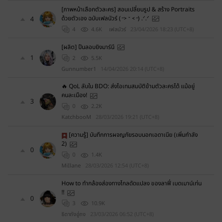
[ภาพหน้าเลือกตัวละคร] สอนเปลี่ยนรูป & สร้าง Portraits
ด้วยตัวเอง ฉบับเฟลนัวร์ (˶˃ ᵕ ˂˶) .ᐟ.ᐟ
4
4
4.6K
เฟลนัวร์
23/04/2026 18:23 (UTC+8)
[ผลิต] ปืนลอบยิงมาร์นี
1
2
5.5K
Gunnumber1
14/04/2026 20:14 (UTC+8)
🔥 QoL ลับใน BDO: ส่งไอเทมสมบัติข้ามตัวละครได้ แม้อยู่
คนละเมือง!
3
0
2.2K
KatchbooM
28/03/2026 19:21 (UTC+8)
[ความรู้] บันทึกการผจญภัยรอบนอกเอดาเนีย (เพิ่มกำลัง
2)
0
0
1.4K
MiIlane
28/03/2026 12:54 (UTC+8)
How to ทำกล้องส่องทางไกลดัดแปลง ของลาฟี่ เบดเมาน์เท่น
!!
0
3
10.9K
ธิดาถังอู่ถง
23/03/2026 06:52 (UTC+8)