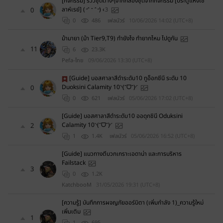
?
[กิจกรรม] รีวิวชุดต่างๆจากกล่องชุดจากกิจกรรม [ประตูแห่งโซ
ลาห์เรย์] (˶ᵔ ᵕ ᵔ˶) ‹𝟹
0
0
486
เฟลนัวร์
10/06/2026 14:02 (UTC+8)
ม้ามายา (ม้า Tier9,T9) ทำยังไง ทำยากไหม ไปดูกัน
11
6
23.3K
Pefa-ไทย
09/06/2026 13:30 (UTC+8)
[Guide] บอสศาลาสีดำระดับ10 ทูอ็อกชีนี ระดับ 10
Duoksini Calamity 10◝(ᵔᗜᵔ)◜
0
0
621
เฟลนัวร์
05/06/2026 17:02 (UTC+8)
[Guide] บอสศาลาสีดำระดับ10 ออดุกชินี Oduksini
Calamity 10◝(ᵔᗜᵔ)◜
2
1
1.4K
เฟลนัวร์
05/06/2026 16:52 (UTC+8)
[Guide] แนวทางตีบวกเกราะเอดาน่า และการบริหาร
Failstack
3
0
1.2K
KatchbooM
31/05/2026 19:31 (UTC+8)
[ความรู้] บันทึกการผจญภัยออร์บิตา (เพิ่มกำลัง 1)_ความรู้ใหม่
เพิ่มเติม
1
1
695