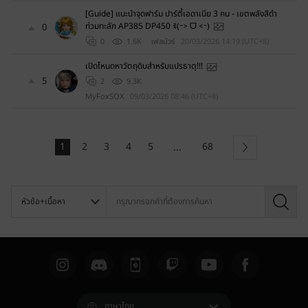
[Guide] แนะนำจุดฟาร์ม ปาร์ตี้เอดาเนีย 3 คน - เขตพลังสีดำ
ท่วมทะลัก AP385 DP450 ꉂ(˵˃ ᗜ ˂˵)
0
0
1.6K
เฟลนัวร์
20/03/2026 14:19 (UTC+8)
เปิดโหนดหาวัตถุดิบสำหรับแปรธาตุ!!!
5
2
9.3K
MyFoxSOX
09/03/2026 08:46 (UTC+8)
1
2
3
4
5
68
...
ถัดไป
ค้
น
ห
า
ภาษาไทย