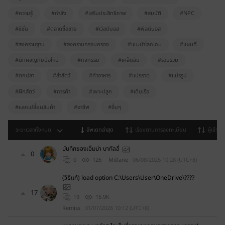
า
สู่
#ความรู้
#กำลัง
#เสริมประสิทธิภาพ
#สมบัติ
#NPC
ร
#ซีซั่น
#ตลาดซื้อขาย
#เวิลด์บอส
#ฟิลด์บอส
ะ
#สงครามฐาน
#สงครามครอบครอง
#แนะนำโลกเกม
#แผนที่
บ
บ
#นักผจญภัยมือใหม่
#กิจกรรม
#เคล็ดลับ
#รวบรวม
ต้
#ตกปลา
#ล่าสัตว์
#ทำอาหาร
#แปรธาตุ
#แปรรูป
อ
#ฝึกสัตว์
#การค้า
#เพาะปลูก
#เดินเรือ
ง
ก
#แลกเปลี่ยนสินค้า
#อาชีพ
#อื่นๆ
า
ร
ระยะเวลาทั้งหมด
อัพเดทล่าสุด
เรียงตามการลงทะเบียน
ผู้เข้าชม
ย้
บันทึกของเอ็มม่า บาทัลลี่
า
0
0
126
MiIlane
06/08/2026 10:28 (UTC+8)
ย
ไ
(วิธีแก้) load option C:\Users\User\OneDrive\????
ป
17
ยั
19
15.9K
ง
Remiss
31/07/2026 10:12 (UTC+8)
ห