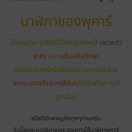
แชร์
ร
นาฬิกาของพุคาร์
า
ย
ก
ให้สรุปง่ายๆก้คือมีไว้สำหรับก็อบปี้
เลเวลตัว
า
ละคร
และ
แต้มสกิลทักษะ
ร
ของตัวละครนึงไปยังอีกตัวละครและย้าย
โ
สถานะของตัวละครซีซั่น
ไปให้อีกตัวละครที่
ป
ถูกเลือก
ร
ด
สวัสดีนักผจญภัยทุกๆท่านครับ
วันนี้ผมจะมาอธิบายและสอนการใช้นาฬิกาพุคาร์