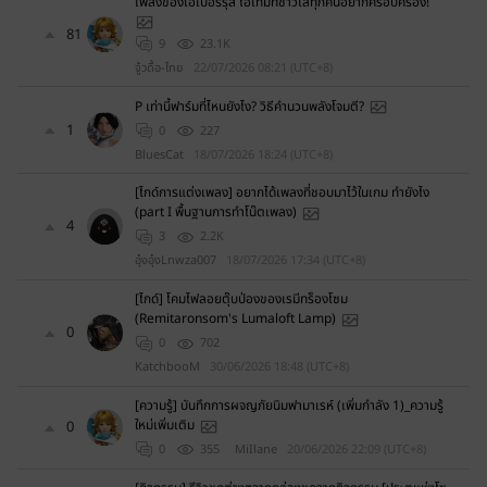
เพลงของเอเบอร์รุส ไอเท็มที่ชาวเลทุกคนอยากครอบครอง!
น้
81
า
9
23.1K
เ
จู้วดื้อ-ไทย
22/07/2026 08:21 (UTC+8)
ข้
P เท่านี้ฟาร์มที่ไหนยังไง? วิธีคำนวนพลังโจมตี?
า
1
0
227
สู่
BluesCat
18/07/2026 18:24 (UTC+8)
ร
ะ
[ไกด์การแต่งเพลง] อยากได้เพลงที่ชอบมาไว้ในเกม ทำยังไง
บ
(part I พื้นฐานการทำโน๊ตเพลง)
4
บ
3
2.2K
อุ๋งอุ๋งLnwza007
18/07/2026 17:34 (UTC+8)
ต
อ
[ไกด์] โคมไฟลอยตุ๊บป่องของเรมีทร็องโซม
น
(Remitaronsom's Lumaloft Lamp)
0
นี้
0
702
ห
KatchbooM
30/06/2026 18:48 (UTC+8)
รื
[ความรู้] บันทึกการผจญภัยนิมฟามาเรห์ (เพิ่มกำลัง 1)_ความรู้
อ
ใหม่เพิ่มเติม
0
ไ
0
355
MiIlane
20/06/2026 22:09 (UTC+8)
ม่