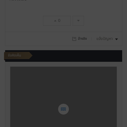
ย
ก
0
า
ร
แจ้งปัญหา
อ้างอิง
โ
ข้อคิดเห็น
ป
เ
ร
ขี
ย
ด
น
ท่
า