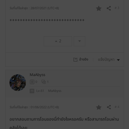
ร
# 3
วันที่แก้ไขล่าสุด : 28/07/2021 (UTC+8)
แชร์
ร
ด
+++++++++++++++++++++++++++++
า
ย
2
ก
า
แจ้งปัญหา
อ้างอิง
ร
MaAbyss
โ
0
1
ป
Lv.61
MaAbyss
ร
# 4
วันที่แก้ไขล่าสุด : 01/06/2022 (UTC+8)
แชร์
ร
ด
อยากสอบถามการโอนของนี่ทำยังไงหรอครับ หรือสามารถโอนผ่าน
า
คลังได้เลย