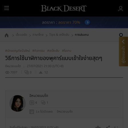
เ
ม
ลดราคา :
ลดราคา 70%
นู
ทั้
เว็บบอร์ด
ภาษาไทย
Tips & เคล็ดลับ
การเล่นเกม
ง
ไปที่หน้าหลัก
ห
ม
คู่มือแนะนำ
#นักผจญภัยมือใหม่
#กิจกรรม
#เคล็ดลับ
#ไอเทม
ด
วิธีการใช้นาฬิกาของพุคาร์แบบเข้าใจง่ายสุดๆ
อิหมวยนมโต
27/07/2021 21:00 (UTC+8)
7097
3
12
อิหมวยนมโต
4
1
Lv.ไม่เปิดเผย
อิหมวยนมโต
# 1
วันที่แก้ไขล่าสุด : 28/07/2021 (UTC+8)