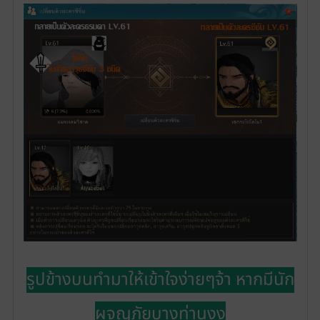
รูปข้างบนทำมาให้เข้าใจง่ายๆจ้า หากมีนัก
ผจญภัยบางท่านงง