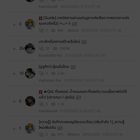
KatchbooM
30/05/2026 23:19 (UTC+8)
[Guide] เทคนิคการผ่านแท่นบูชาแห่งเลือด ภาพลวงตาแห่ง
หุบเหวลึกที่2(˶>⩊<˶)
0
0
564
เฟลนัวร์
30/05/2026 16:08 (UTC+8)
เจาะลึกเรื่องการสร้างเรือใหม่
264
20
158.8K
ExodusXIX-ไทย
22/05/2026 15:06 (UTC+8)
[อูลูคีทา] ผู้คนในป้อม
10
3
4.4K
Highdran-ไทย
14/05/2026 17:03 (UTC+8)
🔥QoL ที่รอคอย: น้ำหอมอมตะที่เคยตัน ตอนนี้คราฟต่อได้
แล้ว! [ปรารถนา / มุ่งมั่น]
0
0
1.1K
KatchbooM
01/05/2026 16:43 (UTC+8)
[ความรู้] บันทึกการผจญภัยเอเธเรียน (เพิ่มกำลัง 1)_ความรู้
ใหม่เพิ่มเติม
1
0
915
MiIlane
28/04/2026 12:56 (UTC+8)