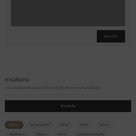
น
ส
า
ม
า
ลงทะเบียน
ร
ถ
ใ
ช้
ง
า
การเล่นเกม
น
ไ
มาร่วมแบ่งปันเคล็ดลับและเกร็ดความรู้เกี่ยวกับการเล่นเกมกันได้เลย
ด้
ห
เขียนหัวข้อ
ลั
ง
เ
ทั้งหมด
#การดำรงชีวิต
#PVP
#PVE
#ทักษะ
ข้
#รูปลักษณะ
#ไอเทม
#เควส
#บันทึกการผจญภัย