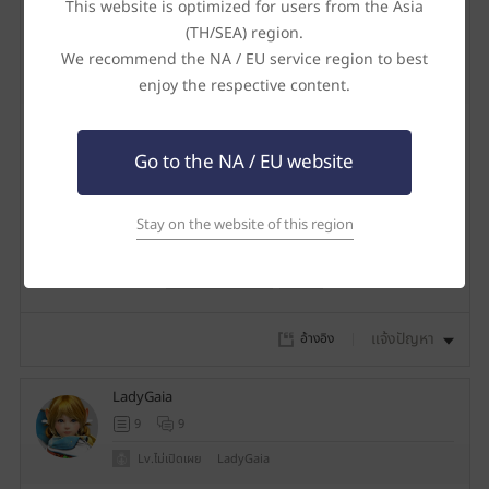
This website is optimized for users from the Asia
Haiz
(TH/SEA) region.
3
1
We recommend the NA / EU service region to best
Lv.62
Haiz
enjoy the respective content.
# 2
วันที่แก้ไขล่าสุด : 27/07/2021 (UTC+8)
แชร์
ร
Go to the NA / EU website
ขอบคุณสำหรับ Guide เล็ก ๆ นะครับ ไม่งั้นพลาดกดนี่ปล่อยโฮเลย
า
:D
Stay on the website of this region
ย
2
ก
า
แจ้งปัญหา
อ้างอิง
ร
LadyGaia
โ
9
9
ป
Lv.ไม่เปิดเผย
LadyGaia