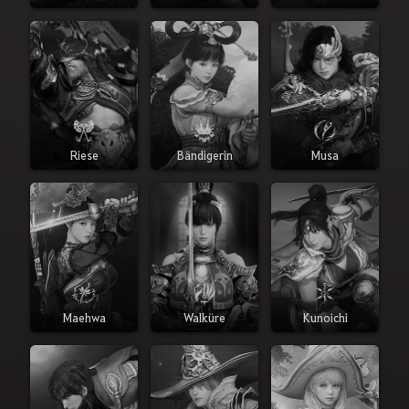
Riese
Bändigerin
Musa
Maehwa
Walküre
Kunoichi