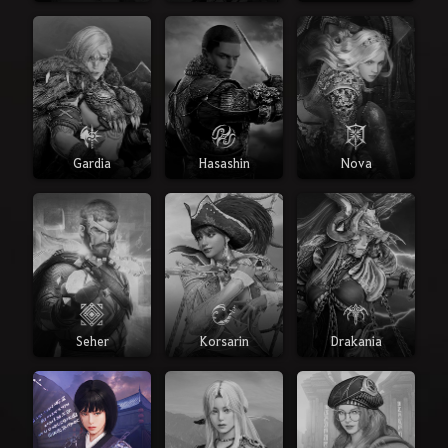
Gardia
Hasashin
Nova
Seher
Korsarin
Drakania