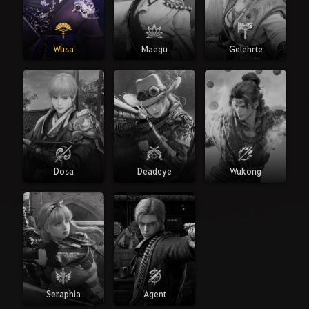
Wusa
Maegu
Gelehrte
Dosa
Deadeye
Wukong
Seraphia
Agent