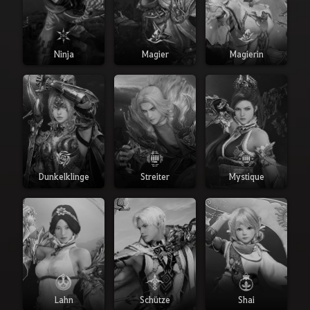
Ninja
Magier
Magierin
Dunkelklinge
Streiter
Mystique
Lahn
Schütze
Shai