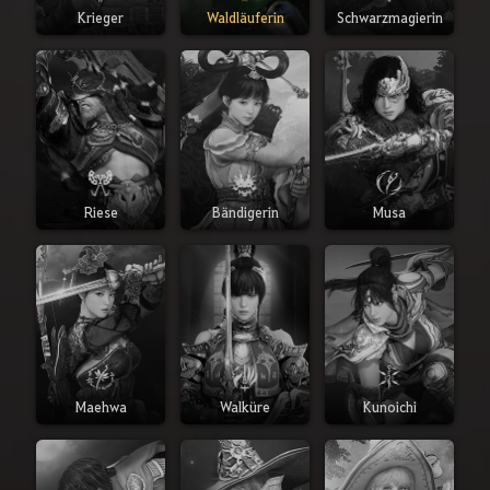
Krieger
Waldläuferin
Schwarzmagierin
Riese
Bändigerin
Musa
Maehwa
Walküre
Kunoichi