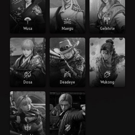
Wusa
Maegu
Gelehrte
Dosa
Deadeye
Wukong