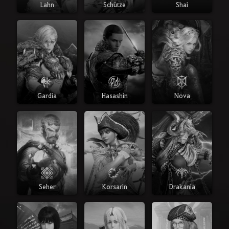
Lahn
Schütze
Shai
Gardia
Hasashin
Nova
Seher
Korsarin
Drakania