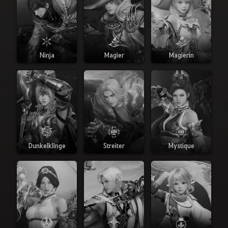
Ninja
Magier
Magierin
Dunkelklinge
Streiter
Mystique