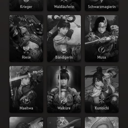
Krieger
Waldläuferin
Schwarzmagierin
Riese
Bändigerin
Musa
Maehwa
Walküre
Kunoichi