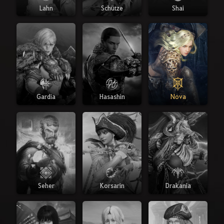
Lahn
Schütze
Shai
Gardia
Hasashin
Nova
Seher
Korsarin
Drakania