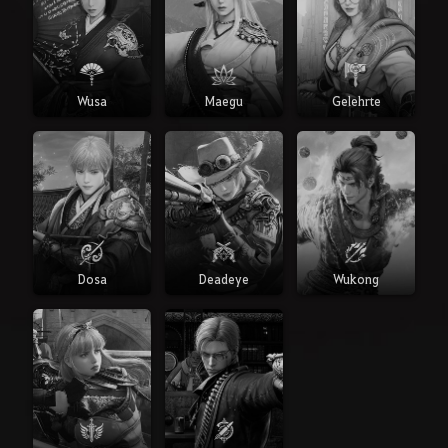
Wusa
Maegu
Gelehrte
Dosa
Deadeye
Wukong