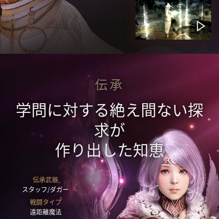
伝承
学問に対する絶え間ない探
求が
作り出した知恵
伝承武器
スタッフ/ダガー
戦闘タイプ
遠距離魔法