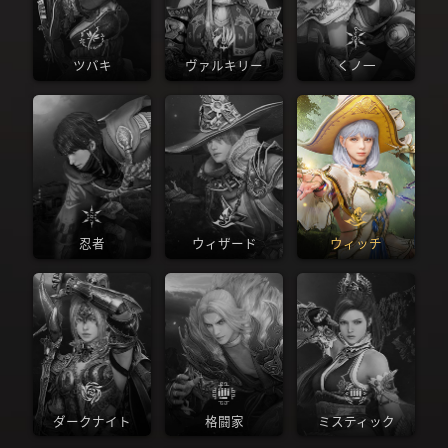
ツバキ
ヴァルキリー
くノ一
忍者
ウィザード
ウィッチ
ダークナイト
格闘家
ミスティック