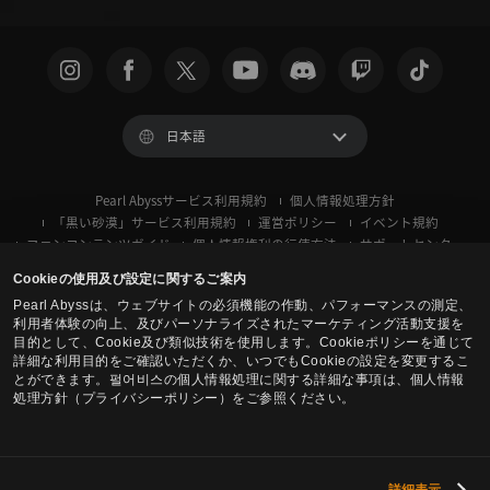
日本語
Pearl Abyssサービス利用規約
個人情報処理方針
「黒い砂漠」サービス利用規約
運営ポリシー
イベント規約
ファンコンテンツガイド
個人情報権利の行使方法
サポートセンター
クッキー使用ポリシー
プライバシー設定
Cookieの使用及び設定に関するご案内
Pearl Abyssは、ウェブサイトの必須機能の作動、パフォーマンスの測定、
利用者体験の向上、及びパーソナライズされたマーケティング活動支援を
目的として、Cookie及び類似技術を使用します。Cookieポリシーを通じて
詳細な利用目的をご確認いただくか、いつでもCookieの設定を変更するこ
とができます。펄어비스の個人情報処理に関する詳細な事項は、個人情報
処理方針（プライバシーポリシー）をご参照ください。
黒い砂漠 -
コンソール (XBOX/PS)
詳細表示