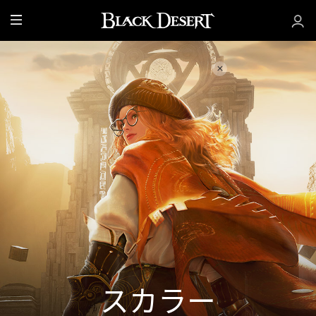
全
体
スカラー