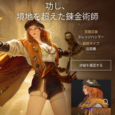
功し、
境地を超えた錬金術師
覚醒武器
スレッジハンマー
戦闘タイプ
近距離
詳細を確認する