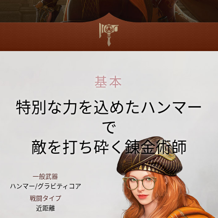
基本
特別な力を込めたハンマー
で
敵を打ち砕く錬金術師
一般武器
ハンマー/グラビティコア
戦闘タイプ
近距離