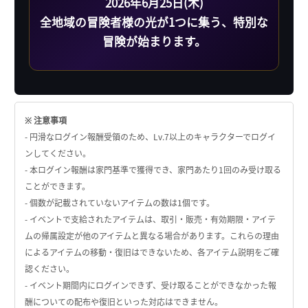
2026年6月25日(木)
全地域の冒険者様の光が1つに集う、特別な
冒険が始まります。
※ 注意事項
- 円滑なログイン報酬受領のため、Lv.7以上のキャラクターでログイ
ンしてください。
- 本ログイン報酬は家門基準で獲得でき、家門あたり1回のみ受け取る
ことができます。
- 個数が記載されていないアイテムの数は1個です。
- イベントで支給されたアイテムは、取引・販売・有効期限・アイテ
ムの帰属設定が他のアイテムと異なる場合があります。これらの理由
によるアイテムの移動・復旧はできないため、各アイテム説明をご確
認ください。
- イベント期間内にログインできず、受け取ることができなかった報
酬についての配布や復旧といった対応はできません。