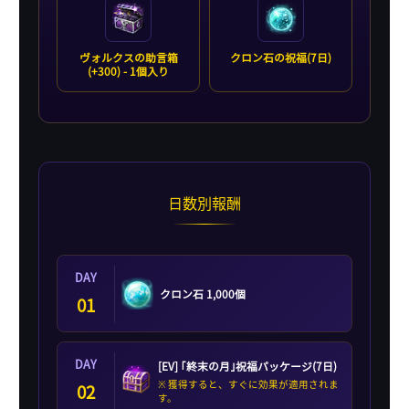
ヴォルクスの助言箱
クロン石の祝福(7日)
(+300) - 1個入り
日数別報酬
DAY
クロン石 1,000個
01
DAY
[EV] ｢終末の月｣祝福パッケージ(7日)
※ 獲得すると、すぐに効果が適用されま
02
す。