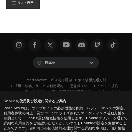
リスト表示
日本語
Pearl Abyssサービス利用規約
個人情報処理方針
「黒い砂漠」サービス利用規約
運営ポリシー
イベント規約
ファンコンテンツガイド
個人情報権利の行使方法
サポートセンター
クッキー使用ポリシー
プライバシー設定
Cookieの使用及び設定に関するご案内
Pearl Abyssは、ウェブサイトの必須機能の作動、パフォーマンスの測定、
利用者体験の向上、及びパーソナライズされたマーケティング活動支援を
目的として、Cookie及び類似技術を使用します。Cookieポリシーを通じて
詳細な利用目的をご確認いただくか、いつでもCookieの設定を変更するこ
とができます。펄어비스の個人情報処理に関する詳細な事項は、個人情報