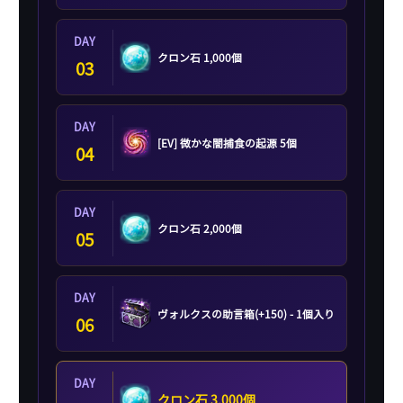
DAY
クロン石 1,000個
03
DAY
[EV] 微かな闇捕食の起源 5個
04
DAY
クロン石 2,000個
05
DAY
ヴォルクスの助言箱(+150) - 1個入り
06
DAY
クロン石 3,000個