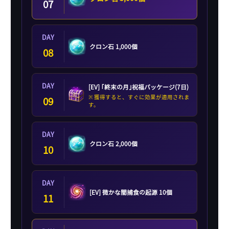
07
DAY
クロン石 1,000個
08
DAY
[EV] ｢終末の月｣祝福パッケージ(7日)
※ 獲得すると、すぐに効果が適用されま
09
す。
DAY
クロン石 2,000個
10
DAY
[EV] 微かな闇捕食の起源 10個
11