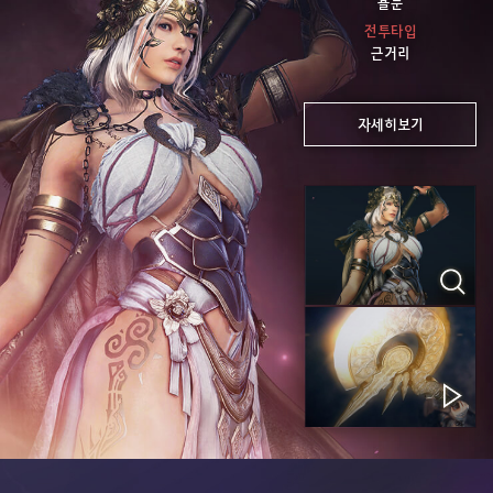
욜둔
전투타입
근거리
자세히보기