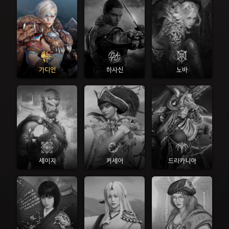
가디언
하사신
노바
세이지
커세어
드라카니아