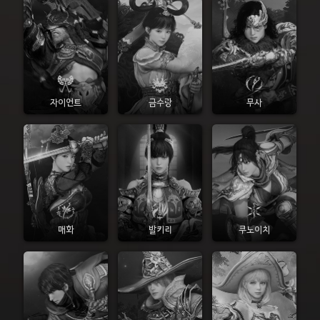
자이언트
금수랑
무사
매화
발키리
쿠노이치