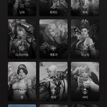
닌자
위자드
위치
다크나이트
격투가
미스틱
란
아처
샤이