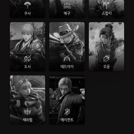
우사
매구
스칼라
도사
데드아이
오공
세라핌
에이전트