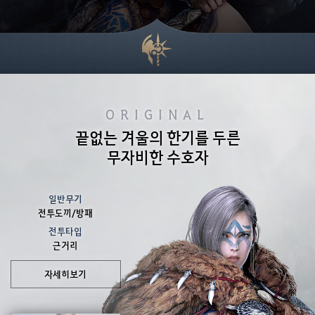
ORIGINAL
끝없는 겨울의 한기를 두른
무자비한 수호자
일반무기
전투도끼/방패
전투타입
근거리
자세히보기