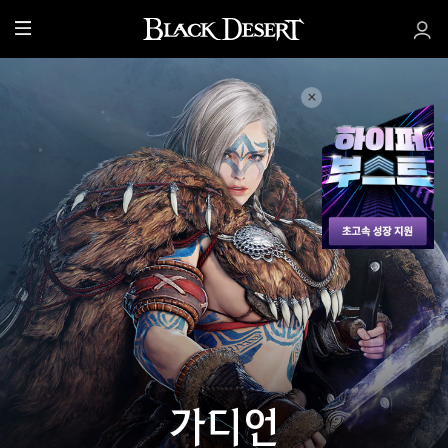
전
체
메
뉴
가디언