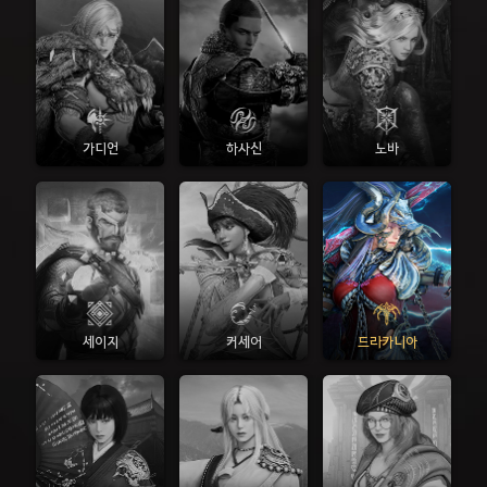
가디언
하사신
노바
세이지
커세어
드라카니아