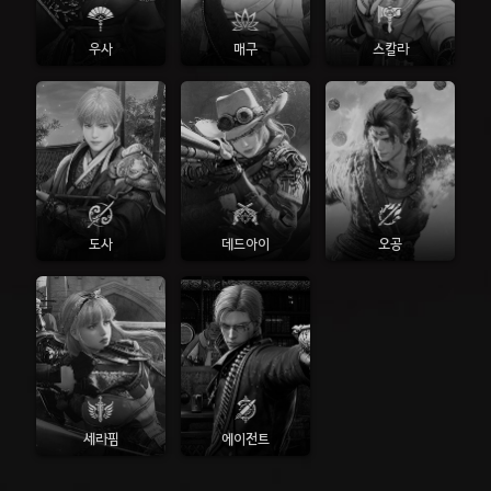
우사
매구
스칼라
도사
데드아이
오공
세라핌
에이전트