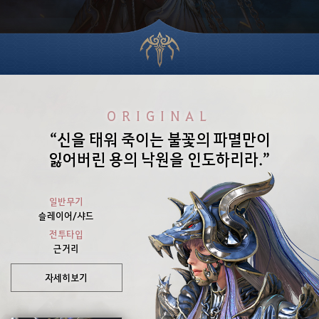
ORIGINAL
“신을 태워 죽이는 불꽃의 파멸만이
잃어버린 용의 낙원을 인도하리라.”
일반무기
슬레이어/샤드
전투타입
근거리
자세히보기