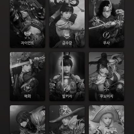
자이언트
금수랑
무사
매화
발키리
쿠노이치