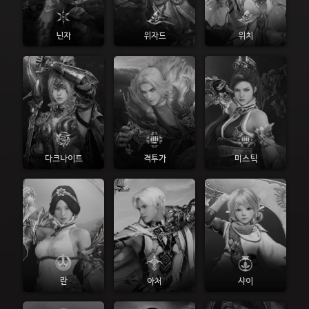
닌자
위자드
위치
다크나이트
격투가
미스틱
란
아처
샤이