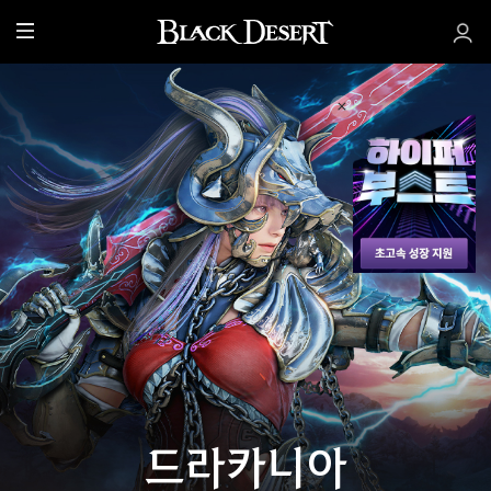
전
체
메
뉴
드라카니아