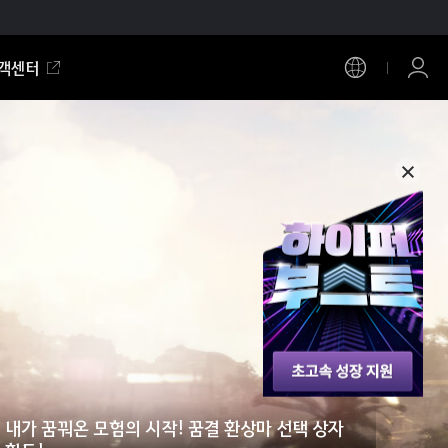
객센터
내가 꿈꿔온 모험의 시작! 꿈결 환상마 선택 상자