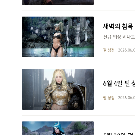
새벽의 침묵 
신규 의상 베나트라
펄 상점
2026.06.
6월 4일 펄
펄 상점
2026.06.