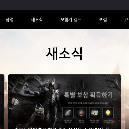
상점
새소식
모험가 캠프
포럼
고
새소식