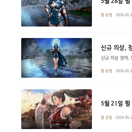
5월 28일 
펄 상점
2026.05.
신규 의상, 
신규 의상 청야, 
펄 상점
2026.05.
5월 21일 
펄 상점
2026.05.