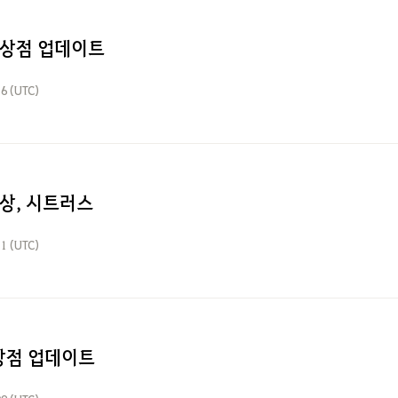
펄 상점 업데이트
16 (UTC)
상, 시트러스
11 (UTC)
 상점 업데이트