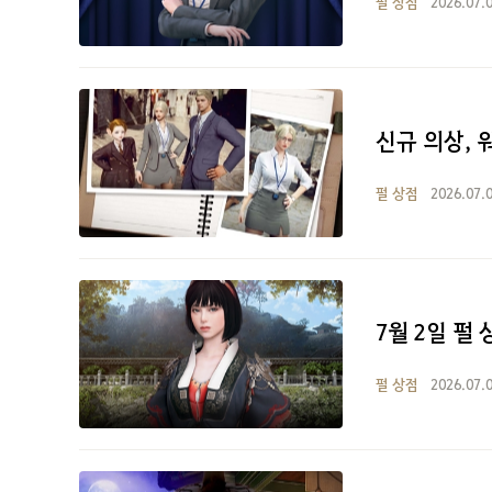
펄 상점
2026.07.
신규 의상, 워
펄 상점
2026.07.
7월 2일 펄
펄 상점
2026.07.