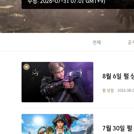
수정: 2026-07-31 07:01 GMT+9)
전체
공
8월 6일 펄
펄 상점
2026.08.
7월 30일 