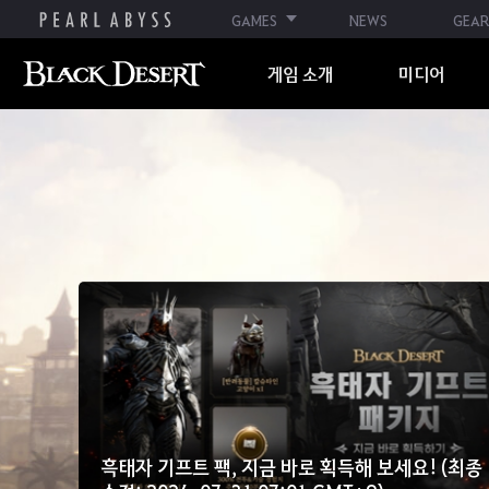
GAMES
NEWS
GEAR
게임 소개
미디어
흑태자 기프트 팩, 지금 바로 획득해 보세요! (최종