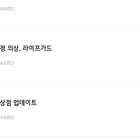
30 (UTC)
한정 의상, 라이프가드
26 (UTC)
펄 상점 업데이트
23 (UTC)