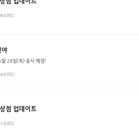
펄 상점 업데이트
28 (UTC)
청야
5월 28일(목) 출시 예정!
26 (UTC)
펄 상점 업데이트
21 (UTC)