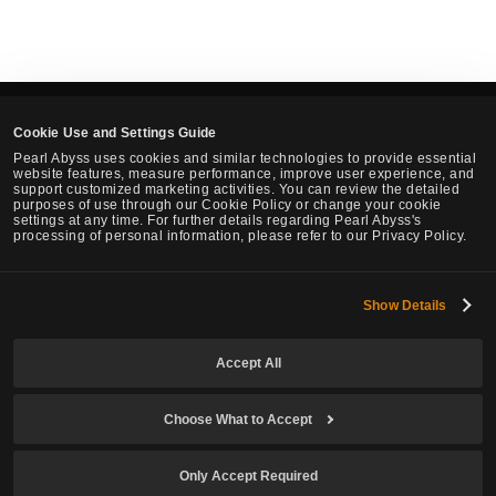
Cookie Use and Settings Guide
English
Pearl Abyss uses cookies and similar technologies to provide essential
website features, measure performance, improve user experience, and
support customized marketing activities. You can review the detailed
Pearl Abyss Terms of Service
Privacy Policy
Terms and Legal
purposes of use through our Cookie Policy or change your cookie
settings at any time. For further details regarding Pearl Abyss's
Cookie Policy
Your Privacy Choices
processing of personal information, please refer to our Privacy Policy.
Show Details
Black Desert -
Global Lab
Accept All
© Pearl Abyss Corp. All Rights Reserved.
Choose What to Accept
Only Accept Required