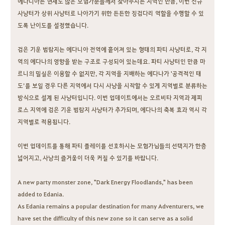
에다니아는 현재도 많은 모험가분들께서 찾아주시는 지역인 만큼, 이번 신규
사냥터가 상위 사냥터로 나아가기 위한 든든한 징검다리 역할을 수행할 수 있
도록 난이도를 설정했습니다.
검은 기운 범람지는 에다니아 전역에 흩어져 있는 형태의 파티 사냥터로, 각 지
역의 에다나의 영향을 받는 구조로 구성되어 있는데요. 파티 사냥터인 만큼 마
르니의 밀실은 이용할 수 없지만, 각 지역을 지배하는 에다나가 '공격적인 태
도’를 보일 경우 다른 지역에서 다시 사냥을 시작할 수 있게 지역별로 분류하는
방식으로 설계 된 사냥터입니다. 이번 업데이트에서는 오르비타 지역과 제피
로스 지역에 검은 기운 범람지 사냥터가 추가되며, 에다나의 축복 효과 역시 각
지역별로 적용됩니다.
이번 업데이트를 통해 파티 플레이를 선호하시는 모험가님들의 선택지가 한층
넓어지고, 사냥의 즐거움이 더욱 커질 수 있기를 바랍니다.
A new party monster zone, "Dark Energy Floodlands," has been
added to Edania.
As Edania remains a popular destination for many Adventurers, we
have set the difficulty of this new zone so it can serve as a solid