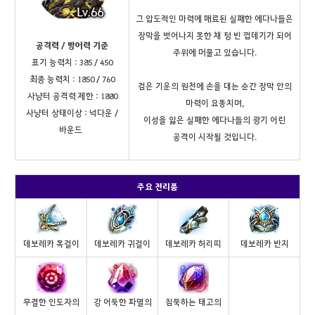
그 압도적인 마력에 매료된 실패한 에다나들은
장막을 벗어나지 못한 채 텅 빈 껍데기가 되어
공격력 / 방어력 기준
주위에 머물고 있습니다.
표기 능력치 : 385 / 450
최종 능력치 : 1850 / 760
검은 기운의 원천에 손을 대는 순간 장막 안의
사냥터 공격력 제한 : 1880
마력이 요동치며,
사냥터 상태이상 : 넉다운 /
이성을 잃은 실패한 에다나들의 광기 어린
바운드
공격이 시작될 것입니다.
주요 전리품
데보레카 목걸이
데보레카 귀걸이
데보레카 허리띠
데보레카 반지
무결한 인도자의
강 어둑한 파멸의
침묵하는 태고의