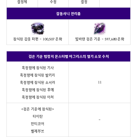
결정체
수정
결정
잡동사니 전리품
잠식된 갑옷 파편 - 100,507 은화
빛바랜 검은 기운 - 597,680 은화
검은 기운 범람지 몬스터별 아그리스의 열기 소모 수치
흑정령에 잠식된 기사
흑정령에 잠식된 발키리
11
흑정령에 잠식된 소서러
흑정령에 잠식된 후예
흑정령에 잠식된 아처
<검은 기운에 잠식된>
타이탄
-
만티코어
벨제부브