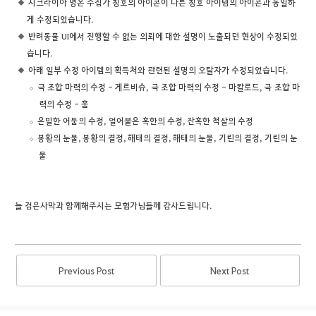
시크라이아 영혼 수집가 칭호의 아이콘이 다른 칭호 아이템의 아이콘과 동일하
게 수정되었습니다.
반려동물 UI에서 진행할 수 없는 의뢰에 대한 설명이 노출되던 현상이 수정되었
습니다.
아래 일부 수정 아이템의 획득처와 관련된 설명의 오탈자가 수정되었습니다.
극 조합 마력의 수정 - 게르비슈,
극 조합 마력의 수정 - 마칼로드, 극
조합 마
력의 수정 - 훔
은밀한 어둠의 수정,
얼어붙은 혹한의 수정,
잔혹한 척살의 수정
봉황의 눈물,
봉황의 결정,
해태의 결정,
해태의 눈물,
기린의 결정,
기린의 눈
물
늘 검은사막과 함께해주시는 모험가님들께 감사드립니다.
Previous Post
Next Post