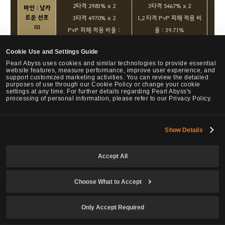
2타격 2983% x 2
3타격 5467% x 2
마인 : 날카
로운 선포
3타격 4970% x 2
1,2 타격 PvP 피해 적용 비
III
PvP 피해 적용 비율 :
율 : 39.71%
51.63%
3타격 PvP 피해 적용 비율 :
Cookie Use and Settings Guide
46.94%
Pearl Abyss uses cookies and similar technologies to provide essential
website features, measure performance, improve user experience, and
1타격 4826% x 2
support customized marketing activities. You can review the detailed
purposes of use through our Cookie Policy or change your cookie
1타격 4125% x 2
2타격 4826% x 1, 최대 2타
settings at any time. For further details regarding Pearl Abyss's
2타격 4125% x 1, 최대 2타
격
processing of personal information, please refer to our Privacy Policy.
격
3타격 4034% x 2
마인 : 폭풍
을 꿰뚫는 창
3타격 3667% x 2
1,2 타격 PvP 피해 적용 비
Show Details
PvP 피해 적용 비율 :
율 : 43.01%
50.33%
3타격 PvP 피해 적용 비율 :
Accept All
45.75%
6416% x 2
7892% x 2
흑정령 : 폭
Choose What to Accept
풍을 꿰뚫는
PvP 피해 적용 비율 :
PvP 피해 적용 비율 :
창
50.33%
40.92%
Only Accept Required