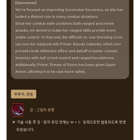
[Sorceress]
We've focused on improving Succession Sorceress, as she has
lacked a distinct role in many combat situations.
Since her combat style combines both ranged and melee
attacks, we aimed to make her ranged skills provide more
stable control. To that end, the difficult-to-use Storming Crow
can now be replaced with Prime: Bloody Calamity, which now
provides both defensive effect and debuff to better counter
enemies with AoE crowd control and ranged knockdowns.
Additionally, Prime: Dream of Doom has been given Super
Armor, allowing it to be cast more safely.
주무기, 전승
강 : 그림자 포획
기술 사용 후 강 : 망자 유린 연계는 W + C 입력으로만 발동되도록 변경
되었습니다.