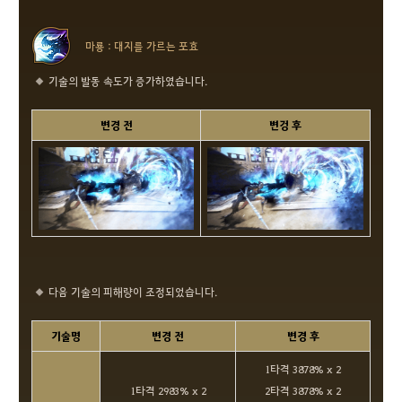
마룡 : 대지를 가르는 포효
기술의 발동 속도가 증가하였습니다.
변경 전
변겅 후
다음 기술의 피해량이 조정되었습니다.
기술명
변경 전
변경 후
1타격 3878% x 2
1타격 2983% x 2
2타격 3878% x 2