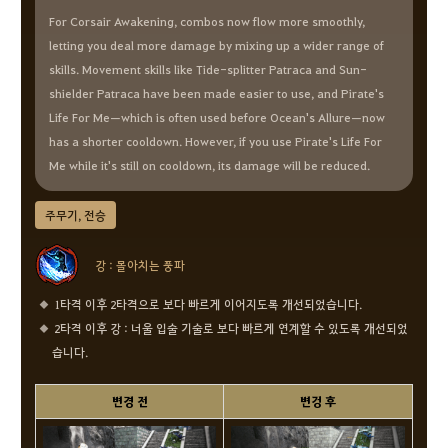
For Corsair Awakening, combos now flow more smoothly,
letting you deal more damage by mixing up a wider range of
skills. Movement skills like Tide-splitter Patraca and Sun-
shielder Patraca have been made easier to use, and Pirate's
Life For Me—which is often used before Ocean's Allure—now
has a shorter cooldown. However, if you use Pirate's Life For
Me while it's still on cooldown, its damage will be reduced.
주무기, 전승
강 : 몰아치는 풍파
1타격 이후 2타격으로 보다 빠르게 이어지도록 개선되었습니다.
2타격 이후 강 : 너울 입술 기술로 보다 빠르게 연계할 수 있도록 개선되었
습니다.
변경 전
변겅 후