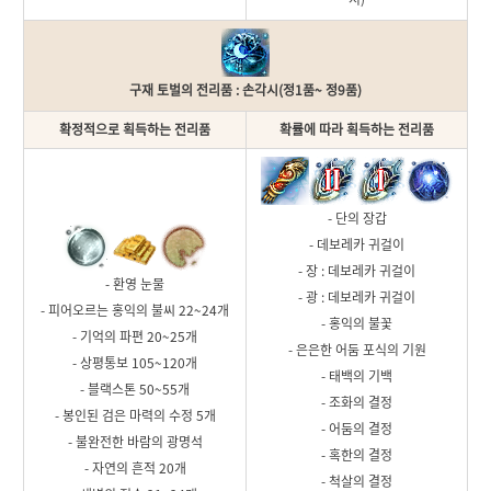
구재 토벌의 전리품 : 손각시(정1품~ 정9품)
확정적으로 획득하는 전리품
확률에 따라 획득하는 전리품
- 단의 장갑
- 데보레카 귀걸이
- 장 : 데보레카 귀걸이
- 환영 눈물
- 광 : 데보레카 귀걸이
- 피어오르는 홍익의 불씨 22~24개
- 홍익의 불꽃
- 기억의 파편 20~25개
- 은은한 어둠 포식의 기원
- 상평통보 105~120개
- 태백의 기백
- 블랙스톤 50~55개
- 조화의 결정
- 봉인된 검은 마력의 수정 5개
- 어둠의 결정
- 불완전한 바람의 광명석
- 혹한의 결정
- 자연의 흔적 20개
- 척살의 결정