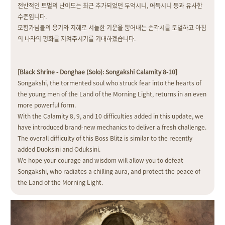
전반적인 토벌의 난이도는 최근 추가되었던 두억시니, 어둑시니 등과 유사한
수준입니다.
모험가님들의 용기와 지혜로 서늘한 기운을 뿜어내는 손각시를 토벌하고 아침
의 나라의 평화를 지켜주시기를 기대하겠습니다.
[Black Shrine - Donghae (Solo): Songakshi Calamity 8-10]
Songakshi, the tormented soul who struck fear into the hearts of
the young men of the Land of the Morning Light, returns in an even
more powerful form.
With the Calamity 8, 9, and 10 difficulties added in this update, we
have introduced brand-new mechanics to deliver a fresh challenge.
The overall difficulty of this Boss Blitz is similar to the recently
added Duoksini and Oduksini.
We hope your courage and wisdom will allow you to defeat
Songakshi, who radiates a chilling aura, and protect the peace of
the Land of the Morning Light.