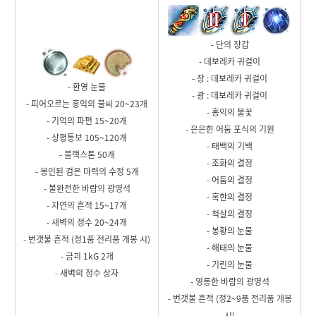
- 단의 장갑
- 데보레카 귀걸이
- 장 : 데보레카 귀걸이
- 환영 눈물
- 광 : 데보레카 귀걸이
- 피어오르는 홍익의 불씨 20~23개
- 홍익의 불꽃
- 기억의 파편 15~20개
- 은은한 어둠 포식의 기원
- 상평통보 105~120개
- 태백의 기백
- 블랙스톤 50개
- 조화의 결정
- 봉인된 검은 마력의 수정 5개
- 어둠의 결정
- 불완전한 바람의 광명석
- 혹한의 결정
- 자연의 흔적 15~17개
- 척살의 결정
- 새벽의 정수 20~24개
- 봉황의 눈물
- 번갯불 흔적 (정1품 전리품 개봉 시)
- 해태의 눈물
- 금괴 1kG 2개
- 기린의 눈물
- 새벽의 정수 상자
- 영롱한 바람의 광명석
- 번갯불 흔적 (정2~9품 전리품 개봉
시)