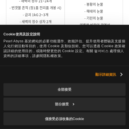
- 새벽의 정수 21~24개
- 봉황의 눈물
- 번갯불 흔적 (정1품 전리품 개봉 시)
- 해태의 눈물
- 금괴 1kG 2~3개
- 기린의 눈물
- 새벽의 정수 상자 2개
- 영롱한 바람의 광명석
- 번갯불 흔적 (정2~9품 전리품 개봉
Cookie使用及設定說明
시)
Pearl Abyss 基於網站的必要功能運作、效能評估、提升使用者體驗及支援個
人化行銷活動等目的，使用 Cookie 及類似技術。您可以透過 Cookie 政策確
認詳細的使用目的，或隨時變更您的 Cookie 設定。有關 펄어비스 處理個人
資料的詳細事項，請參閱隱私權政策。
십재 토벌의 전리품 : 손각시(정1품~ 정9품)
확정적으로 획득하는 전리품
확률에 따라 획득하는 전리품
顯示詳細資訊
全部接受
- 단의 장갑
- 은은한 어둠 포식의 기원 (정1품 전리
- 데보레카 귀걸이
部分接受
품 개봉 시)
- 장 : 데보레카 귀걸이
- 환영 눈물
- 광 : 데보레카 귀걸이
僅接受必須收集的Cookie
- 피어오르는 홍익의 불씨 22~24개
- 홍익의 불꽃