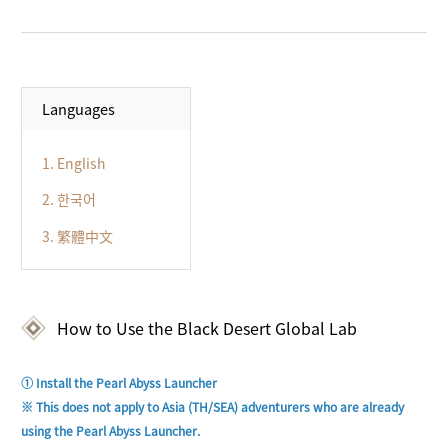
Languages
1. English
2. 한국어
3. 繁體中文
How to Use the Black Desert Global Lab
① Install the Pearl Abyss Launcher
※ 
This
does
not
apply
to
Asia
 (TH
/
SEA) 
adventurers
who
are
already
using
the
Pearl
Abyss
Launcher
.