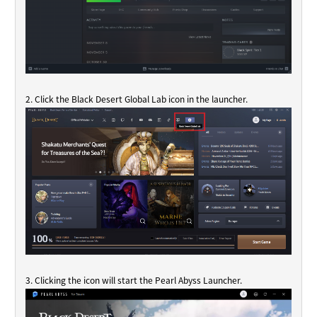
2. Click the Black Desert Global Lab icon in the launcher.
3. Clicking the icon will start the Pearl Abyss Launcher.