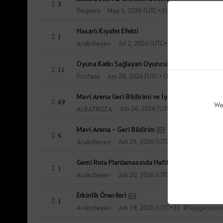
3
Requers
May 5, 2026 (UTC+3)
Hasarlı Kıyafet Efekti
1
#Suggestions
Jul 2, 2026 (UTC+3)
Arakcheyev
Oyuna Katkı Sağlayan Oyuncular Hakkında Deste
11
Profane
Jun 28, 2026 (UTC+3)
Mavi Arena Geri Bildirimi ve İyileştirme Önerisi
49
We
#Suggestion
Jun 26, 2026 (UTC+3)
ALBATROZA
Mavi Arena - Geri Bildirim
4
#Suggestions
Jun 26, 2026 (UTC+3)
Arakcheyev
Gemi Rota Planlamasında Hafif Donma
1
#Bug
Jun 20, 2026 (UTC+3)
Arakcheyev
Etkinlik Önerileri
1
#Suggestions
Jun 19, 2026 (UTC+3)
Arakcheyev