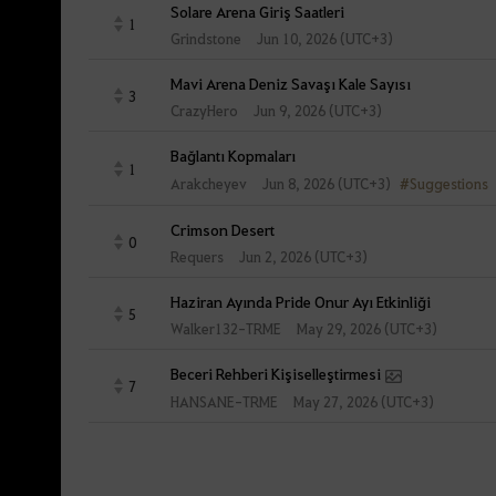
Solare Arena Giriş Saatleri
1
Grindstone
Jun 10, 2026 (UTC+3)
Mavi Arena Deniz Savaşı Kale Sayısı
3
CrazyHero
Jun 9, 2026 (UTC+3)
Bağlantı Kopmaları
1
#Suggestions
Jun 8, 2026 (UTC+3)
Arakcheyev
Crimson Desert
0
Requers
Jun 2, 2026 (UTC+3)
Haziran Ayında Pride Onur Ayı Etkinliği
5
Walker132-TRME
May 29, 2026 (UTC+3)
Beceri Rehberi Kişiselleştirmesi
7
HANSANE-TRME
May 27, 2026 (UTC+3)