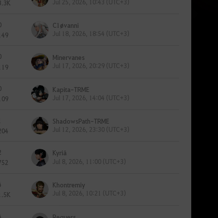
Jul 25, 2026, 10:43 (UTC+3)
3.3K
0
C1øvanni
Jul 18, 2026, 18:54 (UTC+3)
149
0
Minervanes
Jul 17, 2026, 20:29 (UTC+3)
119
0
Kapita-TRME
Jul 17, 2026, 14:04 (UTC+3)
109
1
ShadowsPath-TRME
Jul 12, 2026, 23:30 (UTC+3)
204
2
Kyriâ
Jul 8, 2026, 11:00 (UTC+3)
752
4
Khontremiy
Jul 8, 2026, 10:21 (UTC+3)
1.5K
4
Requers