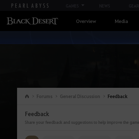
GAMES
NEWS
GEAR
Overview
Media
Go to the main page
Forums
General Discussion
Feedback
Feedback
Share your feedback and suggestions to help improve the gam