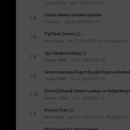
CrimsonSEA
Jun 7, 2026 (UTC+3)
Oyuna Gelmesi Gereken İçerikler
0
C1øvanni
Jul 18, 2026 (UTC+3)
Pvp Rank Sistemi
0
#Suggestions
Jul 17, 2026 (UTC+3)
Minervanes
İşçi Gönderme Detay
0
Kapita-TRME
Jul 17, 2026 (UTC+3)
Grind Esnasında Değerli Eşyalar Düşünce Kaldı
5
Xgran-TRME
Jul 12, 2026 (UTC+3)
[Öneri] Dinamik Dehkia Lambası ve Geliştirilmiş 
23
Becerir-TRME
Jul 1, 2026 (UTC+3)
Kostüm Öneri
3
#Suggestions
Jun 14, 2026 (UTC+3)
Khontremiy
Black Desert & Crimson Desert