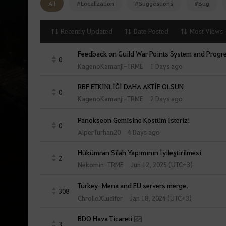
All
#Localization
#Suggestions
#Bug
Recently Updated
Date Posted
Most Views
Feedback on Guild War Points System and Progr
0
KagenoKamanji-TRME
1 Days ago
RBF ETKİNLİĞİ DAHA AKTİF OLSUN
0
KagenoKamanji-TRME
2 Days ago
Panokseon Gemisine Kostüm İsteriz!
0
AlperTurhan20
4 Days ago
Hükümran Silah Yapımının İyileştirilmesi
2
Nekomin-TRME
Jun 12, 2025 (UTC+3)
Turkey-Mena and EU servers merge.
308
ChrolloXLucifer
Jan 18, 2024 (UTC+3)
BDO Hava Ticareti
3