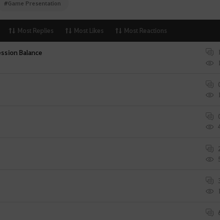
#Game Presentation
Most Replies
Most Likes
Most Reactions
ession Balance