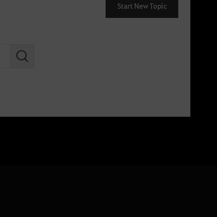
Start New Topic
S
e
a
r
c
h