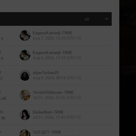
All
1
KagenoKamanji-TRME
Aug 7, 2026, 16:36 (UTC+3)
19
0
KagenoKamanji-TRME
Aug 6, 2026, 12:35 (UTC+3)
19
0
AlperTurhan20
Aug 4, 2026, 08:34 (UTC+3)
41
2
YoruichİShihouin-TRME
Jul 31, 2026, 23:25 (UTC+3)
5.6K
34
Dunkellheit-TRME
Jul 31, 2026, 15:45 (UTC+3)
19K
6
TATLIŞEY-TRME