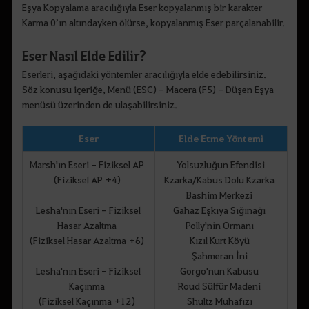
Eşya Kopyalama aracılığıyla Eser kopyalanmış bir karakter
Karma 0’ın altındayken ölürse, kopyalanmış Eser parçalanabilir.
Eser Nasıl Elde Edilir?
Eserleri, aşağıdaki yöntemler aracılığıyla elde edebilirsiniz.
Söz konusu içeriğe, Menü (ESC) - Macera (F5) - Düşen Eşya
menüsü üzerinden de ulaşabilirsiniz.
Eser
Elde Etme Yöntemi
Marsh'ın Eseri - Fiziksel AP
Yolsuzluğun Efendisi
(Fiziksel AP +4)
Kzarka/Kabus Dolu Kzarka
Bashim Merkezi
Lesha'nın Eseri - Fiziksel
Gahaz Eşkıya Sığınağı
Hasar Azaltma
Polly'nin Ormanı
(Fiziksel Hasar Azaltma +6)
Kızıl Kurt Köyü
Şahmeran İni
Lesha'nın Eseri - Fiziksel
Gorgo'nun Kabusu
Kaçınma
Roud Sülfür Madeni
(Fiziksel Kaçınma +12)
Shultz Muhafızı