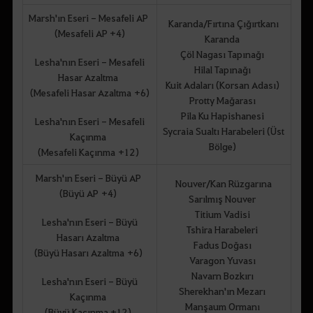
Marsh'ın Eseri - Mesafeli AP
Karanda/Fırtına Çığırtkanı
(Mesafeli AP +4)
Karanda
Çöl Nagası Tapınağı
Lesha'nın Eseri - Mesafeli
Hilal Tapınağı
Hasar Azaltma
Kuit Adaları (Korsan Adası)
(Mesafeli Hasar Azaltma +6)
Protty Mağarası
Pila Ku Hapishanesi
Lesha'nın Eseri - Mesafeli
Sycraia Sualtı Harabeleri (Üst
Kaçınma
Bölge)
(Mesafeli Kaçınma +12)
Marsh'ın Eseri - Büyü AP
Nouver/Kan Rüzgarına
(Büyü AP +4)
Sarılmış Nouver
Titium Vadisi
Lesha'nın Eseri - Büyü
Tshira Harabeleri
Hasarı Azaltma
Fadus Doğası
(Büyü Hasarı Azaltma +6)
Varagon Yuvası
Navarn Bozkırı
Lesha'nın Eseri - Büyü
Sherekhan'ın Mezarı
Kaçınma
Manşaum Ormanı
(Büyü Kaçınma +12)