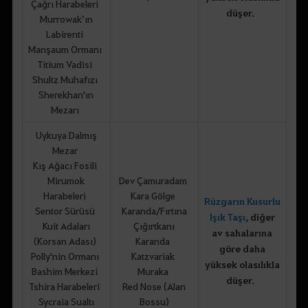
Çağrı Harabeleri
düşer.
Murrowak’ın
Labirenti
Manşaum Ormanı
Titium Vadisi
Shultz Muhafızı
Sherekhan'ın
Mezarı
Uykuya Dalmış
Mezar
Kış Ağacı Fosili
Mirumok
Dev Çamuradam
Harabeleri
Kara Gölge
Rüzgarın Kusurlu
Sentor Sürüsü
Karanda/Fırtına
Işık Taşı
, diğer
Kuit Adaları
Çığırtkanı
av sahalarına
(Korsan Adası)
Karanda
göre daha
Polly'nin Ormanı
Katzvariak
yüksek olasılıkla
Bashim Merkezi
Muraka
düşer.
Tshira Harabeleri
Red Nose (Alan
Sycraia Sualtı
Bossu)