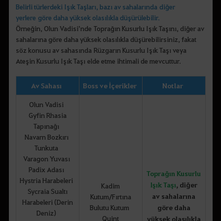
Belirli türlerdeki Işık Taşları, bazı av sahalarında diğer
yerlere göre daha yüksek olasılıkla düşürülebilir.
Örneğin, Olun Vadisi’nde Toprağın Kusurlu Işık Taşını, diğer av
sahalarına göre daha yüksek olasılıkla düşürebilirsiniz, fakat
söz konusu av sahasında Rüzgarın Kusurlu Işık Taşı veya
Ateşin Kusurlu Işık Taşı elde etme ihtimali de mevcuttur.
Av Sahası
Boss ve İçerikler
Notlar
Olun Vadisi
Gyfin Rhasia
Tapınağı
Navarn Bozkırı
Tunkuta
Varagon Yuvası
Padix Adası
Toprağın Kusurlu
Hystria Harabeleri
Işık Taşı
,
diğer
Kadim
Sycraia Sualtı
av sahalarına
Kutum/Fırtına
Harabeleri (Derin
Bulutu Kutum
göre daha
Deniz)
Quint
yüksek olasılıkla