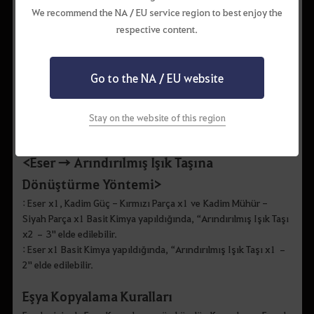
We recommend the NA / EU service region to best enjoy the
Eserler, Merkez Pazar kullanılarak alınıp satılamaz.
respective content.
Kullanılmayan bir Eser Nasıl Tekrar
Go to the NA / EU website
Değerlendirilir?
Elde ettiğiniz bir Eser size gerekli değil ise aşağıdaki yöntem
aracılığıyla bu Eseri, Işık Taşı elde edebileceğiniz “Arındırılmış
Stay on the website of this region
Işık Taşı” eşyasına dönüştürebilirsiniz.
<Eser → Arındırılmış Işık Taşına
Dönüştürme Yöntemi>
: Eser x1, Kadim Güç - Kırmızı Parça x1 ve Kadim Mühür -
Siyah Parça x1 Basit Kimya yapıldığında, “Arındırılmış Işık Taşı
x2 – 3" elde edilebilir.
: Eser x1 Basit Kimya yapıldığında, “Arındırılmış Işık Taşı x1 –
2" elde edilebilir.
Eşya
Kopyalama Kuralları