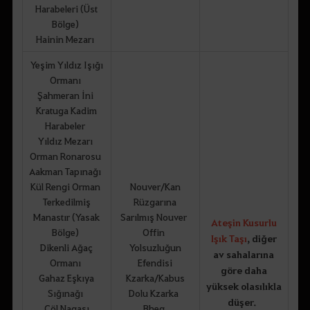
Harabeleri (Üst
Bölge)
Hainin Mezarı
Yeşim Yıldız Işığı
Ormanı
Şahmeran İni
Kratuga Kadim
Harabeler
Yıldız Mezarı
Orman Ronarosu
Aakman Tapınağı
Kül Rengi Orman
Nouver/Kan
Terkedilmiş
Rüzgarına
Manastır (Yasak
Sarılmış Nouver
Ateşin Kusurlu
Bölge)
Offin
Işık Taşı
, diğer
Dikenli Ağaç
Yolsuzluğun
av sahalarına
Ormanı
Efendisi
göre daha
Gahaz Eşkıya
Kzarka/Kabus
yüksek olasılıkla
Sığınağı
Dolu Kzarka
düşer.
Çöl Nagası
Bheg