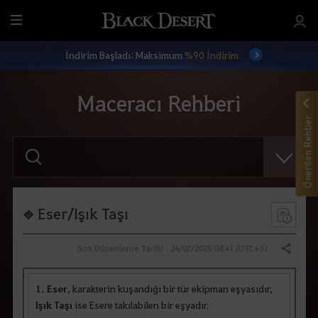
T
ü
İndirim Başladı: Maksimum
%90 İndirim
m
M
e
Maceracı Rehberi
n
Önerilen Rehber
ü
A
r
a
m
a
i
ç
Eser/Işık Taşı
e
r
i
Son Düzenleme Tarihi : 24/07/2025 08:41 (UTC+3)
Paylaş
ğ
i
n
1.
Eser
, karakterin kuşandığı bir tür ekipman eşyasıdır,
i
g
Işık Taşı
ise Esere takılabilen bir eşyadır.
i