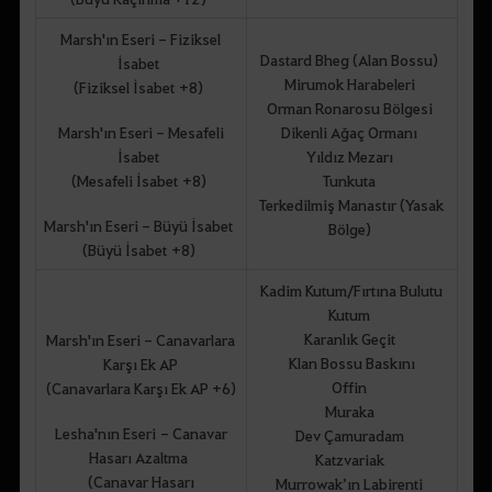
Marsh'ın Eseri - Fiziksel
Dastard Bheg (Alan Bossu)
İsabet
Mirumok Harabeleri
(Fiziksel İsabet +8)
Orman Ronarosu Bölgesi
Marsh'ın Eseri - Mesafeli
Dikenli Ağaç Ormanı
İsabet
Yıldız Mezarı
(Mesafeli İsabet +8)
Tunkuta
Terkedilmiş Manastır (Yasak
Marsh'ın Eseri - Büyü İsabet
Bölge)
(Büyü İsabet +8)
Kadim Kutum/Fırtına Bulutu
Kutum
Karanlık Geçit
Marsh'ın Eseri - Canavarlara
Klan Bossu Baskını
Karşı Ek AP
Offin
(Canavarlara Karşı Ek AP +6)
Muraka
Lesha'nın Eseri - Canavar
Dev Çamuradam
Hasarı Azaltma
Katzvariak
(Canavar Hasarı
Murrowak’ın Labirenti