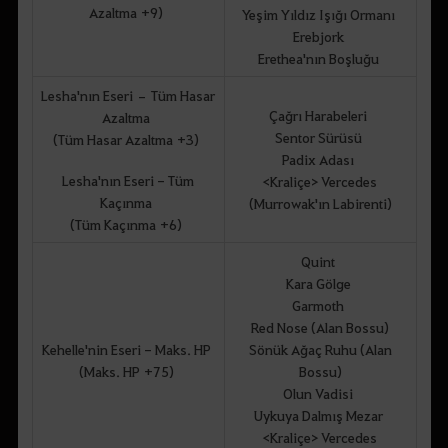
Azaltma +9)
Yeşim Yıldız Işığı Ormanı
Erebjork
Erethea'nın Boşluğu
Lesha'nın Eseri – Tüm Hasar
Çağrı Harabeleri
Azaltma
Sentor Sürüsü
(Tüm Hasar Azaltma +3)
Padix Adası
Lesha'nın Eseri - Tüm
<Kraliçe> Vercedes
Kaçınma
(Murrowak'ın Labirenti)
(Tüm Kaçınma +6)
Quint
Kara Gölge
Garmoth
Red Nose (Alan Bossu)
Kehelle'nin Eseri - Maks. HP
Sönük Ağaç Ruhu (Alan
(Maks. HP +75)
Bossu)
Olun Vadisi
Uykuya Dalmış Mezar
<Kraliçe> Vercedes