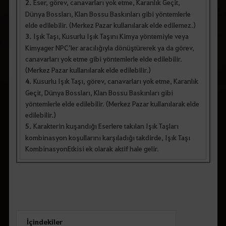
2.
Eser, görev, canavarları yok etme, Karanlık Geçit,
r
i
Dünya Bossları, Klan Bossu Baskınları gibi yöntemlerle
n
elde edilebilir. (Merkez Pazar kullanılarak elde edilemez.)
i
3.
Işık Taşı, Kusurlu Işık Taşını Kimya yöntemiyle veya
z
.
Kimyager NPC’ler aracılığıyla dönüştürerek ya da görev,
canavarları yok etme gibi yöntemlerle elde edilebilir.
(Merkez Pazar kullanılarak elde edilebilir.)
4.
Kusurlu Işık Taşı, görev, canavarları yok etme, Karanlık
Geçit, Dünya Bossları, Klan Bossu Baskınları gibi
yöntemlerle elde edilebilir. (Merkez Pazar kullanılarak elde
edilebilir.)
5.
Karakterin kuşandığı Eserlere takılan Işık Taşları
kombinasyon koşullarını karşıladığı takdirde, Işık Taşı
KombinasyonEtkisi ek olarak aktif hale gelir.
İçindekiler