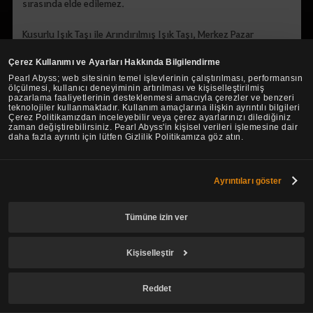
sırasında elde edilemez.
Kusurlu Işık Taşı ile Arındırılmış Işık Taşı, Merkez Pazar
kullanılarak alınıp satılabilir.
Çerez Kullanımı ve Ayarları Hakkında Bilgilendirme
Pearl Abyss; web sitesinin temel işlevlerinin çalıştırılması, performansın
ölçülmesi, kullanıcı deneyiminin artırılması ve kişiselleştirilmiş
Işık Taşı Kombinasyon Etkileri
pazarlama faaliyetlerinin desteklenmesi amacıyla çerezler ve benzeri
teknolojiler kullanmaktadır. Kullanım amaçlarına ilişkin ayrıntılı bilgileri
Çerez Politikamızdan inceleyebilir veya çerez ayarlarınızı dilediğiniz
zaman değiştirebilirsiniz. Pearl Abyss'in kişisel verileri işlemesine dair
Karakterin kuşandığı Esere takılmış Işık Taşlarının
daha fazla ayrıntı için lütfen Gizlilik Politikamıza göz atın.
kombinasyonu belirli koşulları karşıladığında, Işık Taşı
Kombinasyon Etkisini ek olarak alabilirsiniz.
Işık Taşı Kombinasyon Listesi ile Etkileri hakkındaki ayrıntılı
Ayrıntıları göster
bilgilere aşağıdaki linke tıklayarak göz atabilirsiniz.
Tümüne izin ver
▶ Işık Taşı Kombinasyonları Listesi
Kişiselleştir
Işık Taşı Takma/Çıkarma/Kaldırma
Reddet
◆ Işık Taşı Takma