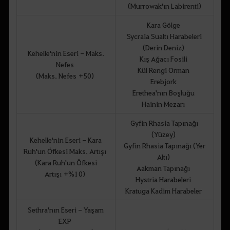
(Murrowak'ın Labirenti)
Kara Gölge
Sycraia Sualtı Harabeleri
(Derin Deniz)
Kehelle'nin Eseri - Maks.
Kış Ağacı Fosili
Nefes
Kül Rengi Orman
(Maks. Nefes +50)
Erebjork
Erethea'nın Boşluğu
Hainin Mezarı
Gyfin Rhasia Tapınağı
(Yüzey)
Kehelle'nin Eseri - Kara
Gyfin Rhasia Tapınağı (Yer
Ruh'un Öfkesi Maks. Artışı
Altı)
(Kara Ruh'un Öfkesi
Aakman Tapınağı
Artışı +%10)
Hystria Harabeleri
Kratuga Kadim Harabeler
Sethra'nın Eseri - Yaşam
EXP