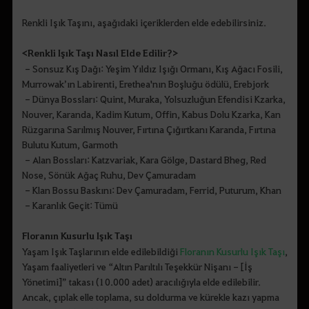
Renkli Işık Taşını, aşağıdaki içeriklerden elde edebilirsiniz.
<Renkli Işık Taşı Nasıl Elde Edilir?>
- Sonsuz Kış Dağı: Yeşim Yıldız Işığı Ormanı, Kış Ağacı Fosili,
Murrowak’ın Labirenti, Erethea'nın Boşluğu ödülü, Erebjork
- Dünya Bossları: Quint, Muraka, Yolsuzluğun Efendisi Kzarka,
Nouver, Karanda, Kadim Kutum, Offin, Kabus Dolu Kzarka, Kan
Rüzgarına Sarılmış Nouver, Fırtına Çığırtkanı Karanda, Fırtına
Bulutu Kutum, Garmoth
- Alan Bossları: Katzvariak, Kara Gölge, Dastard Bheg, Red
Nose, Sönük Ağaç Ruhu, Dev Çamuradam
- Klan Bossu Baskını: Dev Çamuradam, Ferrid, Puturum, Khan
- Karanlık Geçit: Tümü
Floranın Kusurlu Işık Taşı
Yaşam Işık Taşlarının elde edilebildiği
Floranın Kusurlu Işık Taşı
,
Yaşam faaliyetleri ve “Altın Parıltılı Teşekkür Nişanı - [İş
Yönetimi]” takası (10.000 adet) aracılığıyla elde edilebilir.
Ancak, çıplak elle toplama, su doldurma ve kürekle kazı yapma