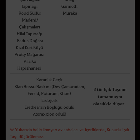
Tapınağı
Garmoth
Roud Sülfür
Muraka
Madeni/
Çalışmaları
Hilal Tapınağı
Fadus Doğası
Kızıl Kurt Köyü
Protty Mağarası
Pila Ku
Hapishanesi
Karanlık Geçit
Klan Bossu Baskını (Dev Çamuradam,
3 tür Işık Taşının
Ferrid, Puturum, Khan)
tamamı aynı
Erebjork
olasılıkla düşer.
Erethea'nın Boşluğu ödülü
Atoraxxion ödülü
※ Yukarıda belirtilmeyen av sahaları ve içeriklerde, Kusurlu Işık
Taşı düşürülemez.