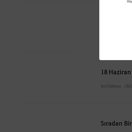
We
Yeni Kıyafe
İnci Dükkanı
22/
18 Haziran
İnci Dükkanı
18/
Sıradan Bi