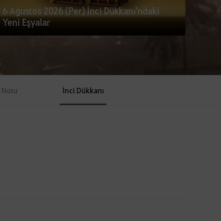
6 Ağustos 2026 (Per) İnci Dükkanı'ndaki
Yeni Eşyalar
 Notu
İnci Dükkanı