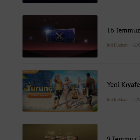
16 Temmuz 
İnci Dükkanı
16/
Yeni Kıyaf
İnci Dükkanı
11/
9 Temmuz 2