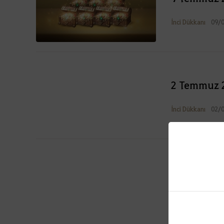
İnci Dükkanı
09/
2 Temmuz 2
İnci Dükkanı
02/
25 Haziran
İnci Dükkanı
25/