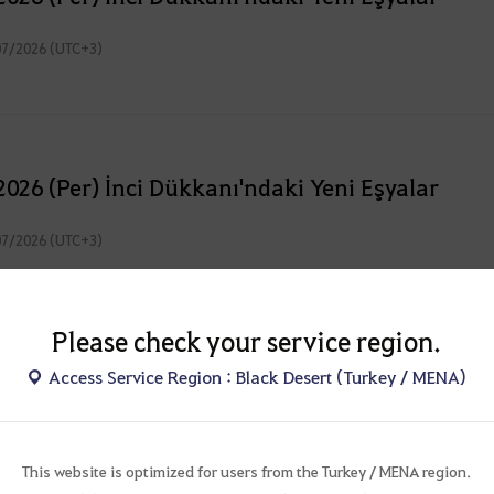
07/2026 (UTC+3)
026 (Per) İnci Dükkanı'ndaki Yeni Eşyalar
07/2026 (UTC+3)
Please check your service region.
 2026 (Per) İnci Dükkanı'ndaki Yeni Eşyalar
Access Service Region : Black Desert (Turkey / MENA)
06/2026 (UTC+3)
This website is optimized for users from the Turkey / MENA region.