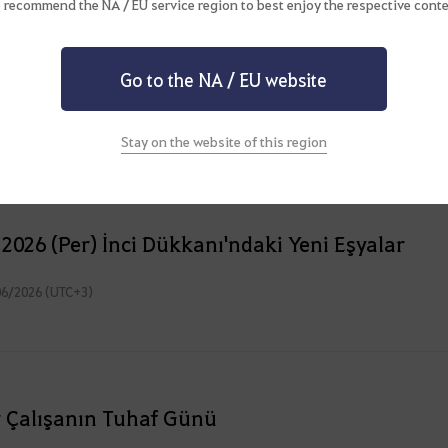
 recommend the NA / EU service region to best enjoy the respective conte
t, Mesai Saati
Go to the NA / EU website
06/2026 (UTC+3)
Stay on the website of this region
 2026 (Per) İnci Dükkanı'ndaki Yeni Eşyalar
06/2026 (UTC+3)
r Çalışanın Tuhaf Günü