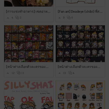
?
[การแข่งทำอาหาร] เซตอาหารโปรล็อค
[Fan art] Deadeye (chibi) พี่สาวจอมป่วนที่รอน้องชาย ^_^
4
2
0
0
[หน้าต่างเลือกตัวละครของฉัน] Updates !! Seraph.
[หน้าต่างเลือกตัวละครของฉัน] BDO Character Profile มันก็จะมึนๆหน่อย
12
11
13
4