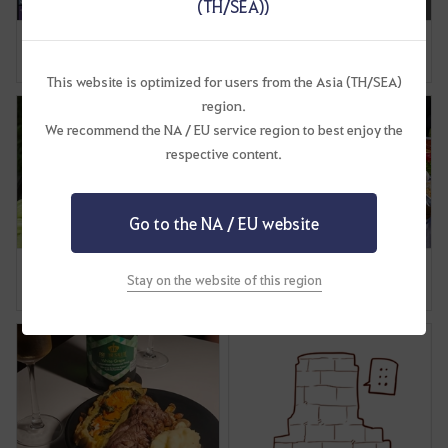
(TH/SEA))
l
d
[หน้าต่างเลือกตัวละครของฉัน] ✨Update Seraph!!!!✨
[Face Texture] Pixel Toy
y
36
16
15
11
This website is optimized for users from the Asia (TH/SEA)
o
region.
u
l
We recommend the NA / EU service region to best enjoy the
i
respective content.
k
e
t
Go to the NA / EU website
o
[การแข่งทำอาหาร] หมูกรอบบาเลนอส
[การแข่งทำอาหาร] เซตอาหารมงคลแห่งนักผจญภัย
l
Stay on the website of this region
o
20
10
5
2
g
i
n
n
o
w