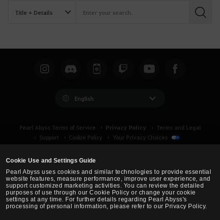
S
e
a
r
c
h
English
Privacy Policy
Pearl Abyss Terms of Service
Terms and Legal
Support
Cookie Policy
Your Privacy Choices
Cookie Use and Settings Guide
Pearl Abyss uses cookies and similar technologies to provide essential
website features, measure performance, improve user experience, and
support customized marketing activities. You can review the detailed
purposes of use through our Cookie Policy or change your cookie
settings at any time. For further details regarding Pearl Abyss's
processing of personal information, please refer to our Privacy Policy.