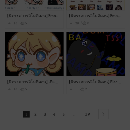
[นิทรรศการอิโมติคอน] Emote "SillyShai" น้อนชายย์จอมป่วนผจญภัย
[นิทรรศการอิโมติคอน] Emoji set : Little Shai and friends ( 34 pic )
10
5
28
9
[นิทรรศการอิโมติคอน] เกือบลืมกิจกรรม
[นิทรรศการอิโมติคอน] Black Spirit Drum & Fishing
18
5
1
2
1
2
3
4
5
39
...
Next