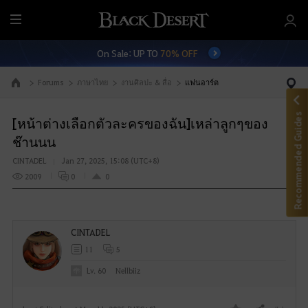
M
e
On Sale: UP TO
70% OFF
n
u
Forums
ภาษาไทย
งานศิลปะ & สื่อ
แฟนอาร์ต
Go to the main page
Recommended Guides
[หน้าต่างเลือกตัวละครของฉัน]เหล่าลูกๆของ
ช๊านนน
CINTADEL
Jan 27, 2025, 15:08 (UTC+8)
2009
0
0
CINTADEL
11
5
Lv. 60
Nellbiiz