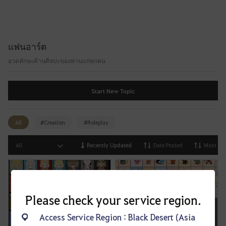
i
t
a
f
แฟนอาร์ต
t
e
อวดทักษะด้านศิลปะของท่านแก่ทุกคน
r
l
Start New Topic
o
g
g
All
#Creation
#Roleplay
i
n
All
Recently Updated
Date Posted
Most Vi
g
i
n
.
Please check your service region.
W
o
Access Service Region : Black Desert (Asia
u