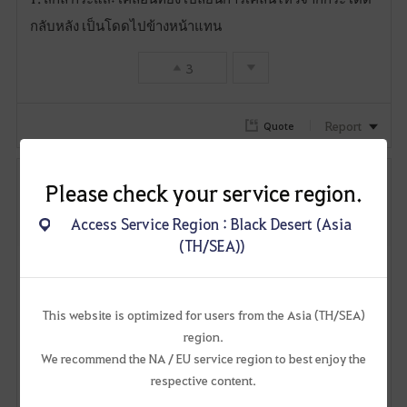
กลับหลัง เป็นโดดไปข้างหน้าแทน
3
Report
Quote
ขอจับหน่อย
Please check your service region.
0
2
Access Service Region : Black Desert (Asia
Lv. 62
ขอจับหน่อย
(TH/SEA))
# 3
Last Edited on : Oct 18, 2021 (UTC+8)
Share
F
ผมเบื่อการที่เบอ aw ต้องต่อยอากาศเพื่อเอาบัฟตีไวมาก ๆ ถ้า
This website is optimized for users from the Asia (TH/SEA)
a
region.
ไม่มีบัฟนี้ การออกสกิลจะช้ามาก ๆ และต้องรำนานกว่าอาชีพ
We recommend the NA / EU service region to best enjoy the
v
ใหม่ ถึงจะได้บัฟที่ดี เอาไปใส่ในสกิลอื่น ๆ เลยได้ไหม
respective content.
o
หรือทำให้มัน simple หน่อยก็จะดีมาก เวลาเล่นต้องมาต่อย