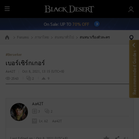
M
e
On Sale: UP TO
70% OFF
n
u
Forums
ภาษาไทย
สนทนาทั่วไป
สนทนาเรื่องตัวละคร
Go to the main page
Recommended Guides
#Berserker
เบอร์เซิร์กเกอร์
Aa42T
Oct 8, 2021, 13:15 (UTC+8)
2543
2
9
Aa42T
3
2
Lv. 62
Aa42T
# 1
Last Edited on : Oct 8, 2021 (UTC+8)