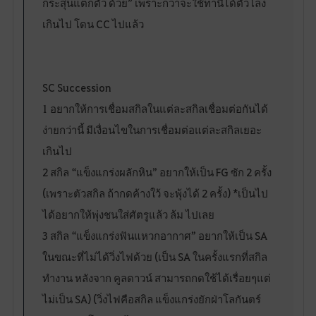
กระสุนแตกตัว ด้วย” เพราะกว่าจะใช้ท่านี้ได้ตัวโล่ง
เกินไป โดน CC ไปแล้ว
SC Succession
1 อยากให้การเชื่อมสกิลในแต่ละสกิลเชื่อมต่อกันได้
ง่ายกว่านี้ มีเงื่อนไขในการเชื่อมต่อแต่ละสกิลเยอะ
เกินไป
2 สกิล “แข็งแกร่งผลักหิน” อยากให้เป็น FG ซัก 2 ครั้ง
(เพราะตัวสกิล ถ้ากดค้างใว้ จะพุ้งได้ 2 ครั้ง) *เป็นไป
ได้อยากให้พุ่งชนใส่ศัตรูแล้ว ล้ม ไปเลย
3 สกิล “แข็งแกร่งฟันแหวกอากาศ” อยากให้เป็น SA
ในขณะที่ไม่ได้วิ่งไฟด้วย (เป็น SA ในครั้งแรกที่สกิล
ทำงาน หลังจาก คูลดาวน์ สามารถกดใช้ได้เรื่อยๆแต่
ไม่เป็น SA) (วิ่งไฟคือสกิล แข็งแกร่งยักฝ่าโลกันตร์