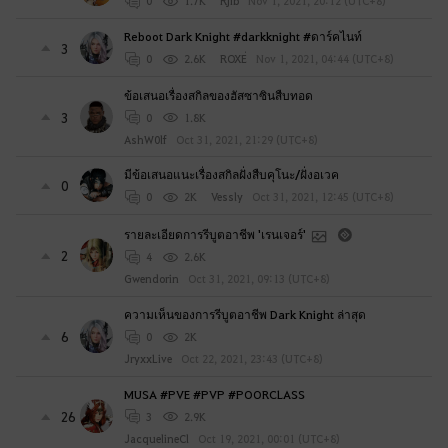
0
1.7K
Rjib
Nov 1, 2021, 20:12 (UTC+8)
Reboot Dark Knight #darkknight #ดาร์คไนท์
3
0
2.6K
ROXE่
Nov 1, 2021, 04:44 (UTC+8)
ข้อเสนอเรื่องสกิลของฮัสซาซินสืบทอด
3
0
1.8K
AshW0lf
Oct 31, 2021, 21:29 (UTC+8)
มีข้อเสนอแนะเรื่องสกิลฝั่งสืบคุโนะ/ฝั่งอเวค
0
0
2K
Vessly
Oct 31, 2021, 12:45 (UTC+8)
รายละเอียดการรีบูตอาชีพ 'เรนเจอร์'
2
4
2.6K
Gwendorin
Oct 31, 2021, 09:13 (UTC+8)
ความเห็นของการรีบูตอาชีพ Dark Knight ล่าสุด
6
0
2K
JryxxLive
Oct 22, 2021, 23:43 (UTC+8)
MUSA #PVE #PVP #POORCLASS
26
3
2.9K
JacquelineCl
Oct 19, 2021, 00:01 (UTC+8)