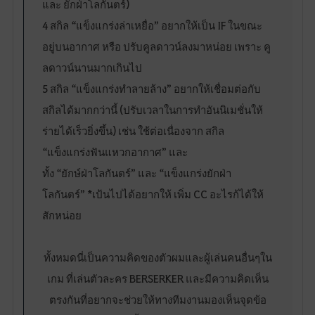
และ ยักฝ่าโลกันตร์)
4 สกิล “แข็งแกร่งล่าเหยื่อ” อยากให้เป็น IF ในขณะ
อยู่บนอากาศ หรือ ปรับคูลดาวน์ลงมาหน่อย เพราะ คู
ลดาวน์นานมากเกินไป
5 สกิล “แข็งแกร่งทำลายล้าง” อยากให้เชื่อมต่อกับ
สกิลได้มากกว่านี้ (ปรับเวลาในการทำอันนิเมชั่นให้
ร่ายได้เร็วยิ่งขึ้น) เช่น ใช้ต่อเนื่องจาก สกิล
“แข็งแกร่งฟันแหวกอากาศ” และ
ทั้ง “ยักษ์ฝ่าโลกันตร์” และ “แข็งแกร่งยักฝ่า
โลกันตร์” *เป้นไปได้อยากให้ เพิ่ม CC อะไรก้ได้ให้
สักหน่อย
ทั้งหมดนี่เป็นความคิดของตัวผมและผู้เล่นคนอื่นๆใน
เกม ที่เล่นตัวละคร BERSERKER และมีความคิดเห็น
ตรงกันที่อยากจะช่วยให้ทางทีมงานมองเห็นจุดข้อ