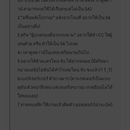
ยิ่ง! (เป็น SA ในครั้งแรกที่สกิลทำงาน หลังจาก คูลดา
วน์ สามารถกดใช้ได้เรื่อยๆแต่ไม่เป็น SA)
2 “คลื่นพลังโบราณ” หลังจากโจมตี อยากให้เป็น SA
เป็นอย่างยิ่ง!
3 สกิล “ผู้ปกครองที่น่าเกรงขาม” อยากให้ทำ CC ใส่ผู้
เล่นด้วย หรือ ทำให้เป็น SA ไปเลย
4 เวลาคูลดาวน์ในแต่ละสกิลนานเกินไป
5 อยากให้ตัวละครโดน จับ ได้ยากหน่อย (มีสกิลมา
กมายแต่ยังไม่ทันได้ทำไรเลยโดน จับ ซะแล้ว!! T_T)
6 เบอร์เซอร์เกอร์ ตัวบางมาก (คาแรคเตอร์เป็นแบบ
ดุดัน ตัวหนาถึกทน แต่เล่นจริงๆบางมากเหมือนไม่ได้
ใส่ของเลย)
7 ท่าหลบหลีก ใช้งานแล้วติดตัว มอสเตอร์ (น่าจะบัค)