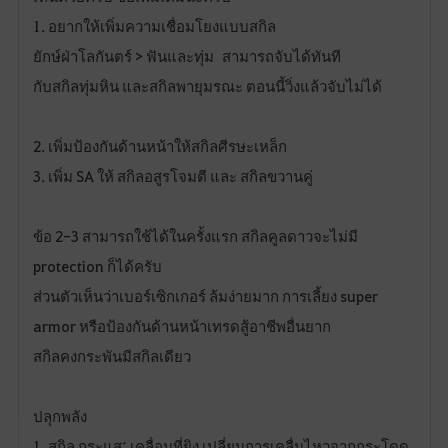
a
1. อยากให้เพิ่มความเชื่อมโยงแบบสกิล
v
ยักษ์ฝ่าโลกันตร์ > ฟันและทุ่ม สามารถจับได้ทันที
o
กับสกิลทุ่มหิน และสกิลพายุมรณะ ตอนนี้วิ่งแล้วจับไม่ได้
r
2. เพิ่มป้องกันด้านหน้าให้สกิลศีรษะเหล็ก
i
3. เพิ่ม SA ให้ สกิลอสูรโจมตี และ สกิลขวานคู่
t
ข้อ 2-3 สามารถใช้ได้ในครั้งแรก สกิลคูลดาวจะไม่มี
e
protection ก็ได้ครับ
ส่วนตัวเห็นว่าเบอร์เซิกเกอร์ ล้มง่ายมาก การเลี้ยง super
armor หรือป้องกันด้านหน้าเทรดสู้อาชีพอื่นยาก
สกิลคงกระพันมีสกิลเดียว
ปลุกพลัง
1. สกิล กระแส: เคลื่อนที่ยิง เปลี่ยนการเคลื่นไหวจากกระโดด