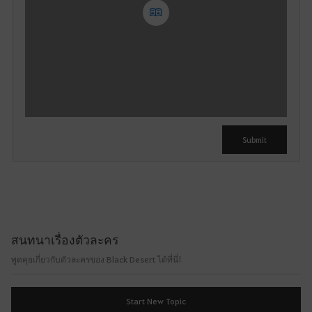
Y
o
u
c
a
n
u
Submit
s
e
i
t
a
f
สนทนาเรื่องตัวละคร
t
e
พูดคุยเกี่ยวกับตัวละครของ Black Desert ได้ที่นี่!
r
l
Start New Topic
o