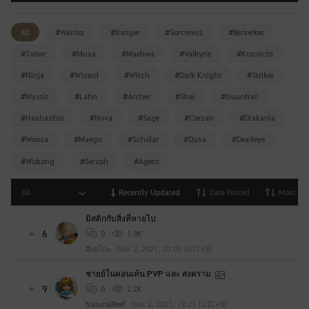
g
g
All
#Warrior
#Ranger
#Sorceress
#Berserker
i
#Tamer
#Musa
#Maehwa
#Valkyrie
#Kunoichi
n
g
#Ninja
#Wizard
#Witch
#Dark Knight
#Striker
i
#Mystic
#Lahn
#Archer
#Shai
#Guardian
n
#Hashashin
#Nova
#Sage
#Corsair
#Drakania
.
W
#Woosa
#Maegu
#Scholar
#Dusa
#Deadeye
o
#Wukong
#Seraph
#Agent
u
l
All
Recently Updated
Date Posted
Most Vi
d
y
มิสติกกับสิ่งที่หายไป
o
6
0
1.9K
u
ฮีเดโกะ
Nov 2, 2021, 20:03 (UTC+8)
l
ชายย์ในคอนเท้น PVP และ สงคราม
i
9
0
2.2K
k
่่NaturalBeef
Nov 2, 2021, 19:21 (UTC+8)