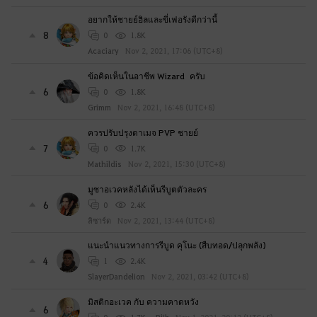
e
t
อยากให้ชายย์ฮิลและขี่เฟอรังดีกว่านี้
o
8
0
1.8K
l
Acaciary
Nov 2, 2021, 17:06 (UTC+8)
o
ข้อคิดเห็นในอาชีพ Wizard ครับ
g
6
0
1.8K
i
Grimm
Nov 2, 2021, 16:48 (UTC+8)
n
n
ควรปรับปรุงดาเมจ PVP ชายย์
o
7
0
1.7K
w
Mathildis
Nov 2, 2021, 15:30 (UTC+8)
?
มูซาอเวคหลังได้เห็นรีบูตตัวละคร
6
0
2.4K
ลิซาร์ด
Nov 2, 2021, 13:44 (UTC+8)
แนะนำแนวทางการรีบูด คุโนะ (สืบทอด/ปลุกพลัง)
4
1
2.4K
SlayerDandelion
Nov 2, 2021, 03:42 (UTC+8)
มิสติกอะเวค กับ ความคาดหวัง
6