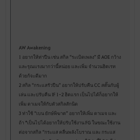
AW Awakening
1 อยากให้ท่าปืน เช่น สกิล “ระเบิดเพลง” มี AOE กว้าง
และรุณแรงมากว่านี้หน่อย และเพิ่ม จำนวนฮิตเรท
ด้วยก้จะดีมาก
2 สกิล “กระแสรัวปืน” อยากให้ปรับคืน CC สตั๊นกับผู้
เล่น และปรับคืน IF 1-2 ฮิตแรก เป็นไปได้ก็อยากให้
เพิ่ม ดาเมจให้กับตัวสกิลสักนิด
3 ท่าใช้ “เบน ยักษ์พิฆาต” อยากให้เพิ่ม ดาเมจ และ
ถ้า *เป็นไปได้อยากให้ปรับใช้งาน FG ในขณะใช้งาน
ต่อจากสกิล “กระแส คลื่นพลังโบราณ และ กระแส