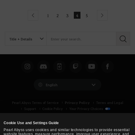
1
2
3
4
5
Previous
Next
S
e
a
r
c
h
English
Privacy Policy
Pearl Abyss Terms of Service
Terms and Legal
Support
Cookie Policy
Your Privacy Choices
Cookie Use and Settings Guide
Pearl Abyss uses cookies and similar technologies to provide essential
website features, measure performance, improve user experience, and