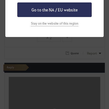
อากาศแล้วทุบพื้น ฟาดอากาศแล้วกลับมาควงปืน ชาวบ้าน
r
Go to the NA / EU website
เค้ากดสกิลง่าย ๆ ก็ได้บัฟที่มีประสิทธิภาพแล้ว
i
ต้องมารำสกิลเพื่อเอาบัฟ บางทีมันเสียจังหวะในการออกสกิ
Stay on the website of this region
t
ลดาเมจหลัก
e
2
Report
Quote
Reply
W
r
i
t
e