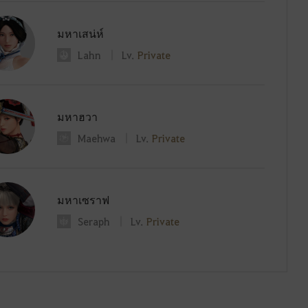
มหาเสน่ห์
Lahn
Lv.
Private
มหาฮวา
Maehwa
Lv.
Private
มหาเซราฟ
Seraph
Lv.
Private