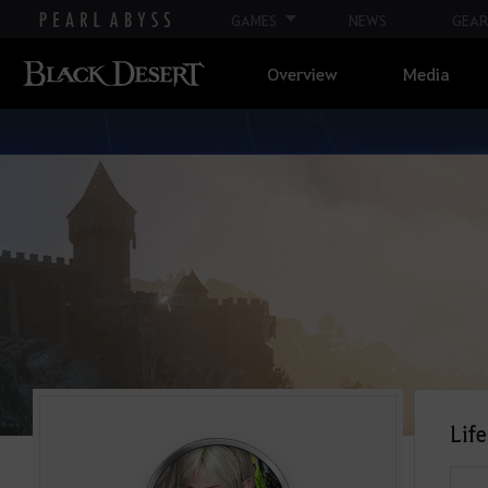
GAMES
NEWS
GEAR
Overview
Media
Life