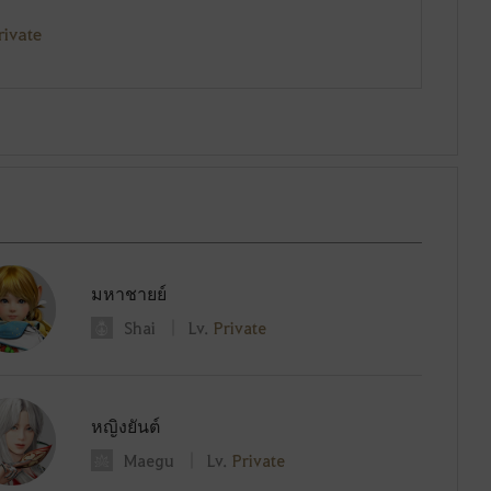
rivate
มหาชายย์
Shai
Lv.
Private
หญิงยันต์
Maegu
Lv.
Private