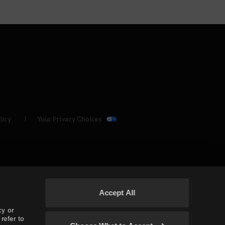
licy
Your Privacy Choices
Accept All
cy or
refer to