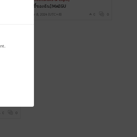
[คู่ซี้ของฉัน] MAEGU
0
0
Nov 8, 2024 (UTC+8)
0
0
nt.
0
0