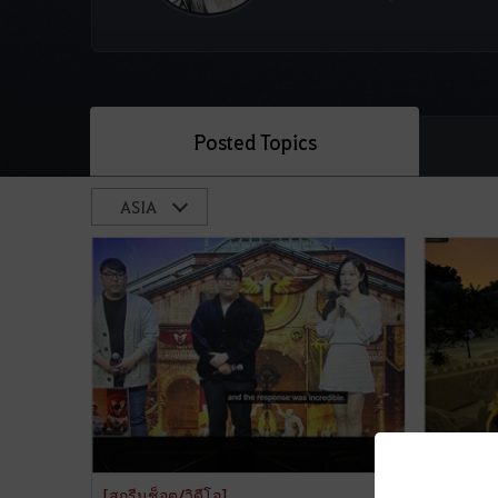
Posted Topics
[สกรีนช็อต/วิดีโอ]
[Screens