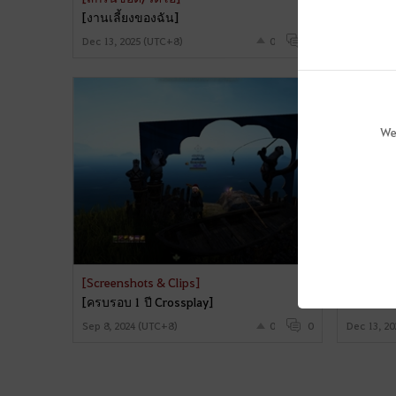
[งานเลี้ยงของฉัน]
[สงกรานต์
Dec 13, 2025 (UTC+8)
0
0
Apr 15, 2
We
[Screenshots & Clips]
[สกรีนช็อ
[ครบรอบ 1 ปี Crossplay]
[งานเลี้
Sep 8, 2024 (UTC+8)
0
0
Dec 13, 2