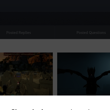
Posted Replies
Posted Questions
hots & Clips]
[สกรีนช็อต/วิดีโอ]