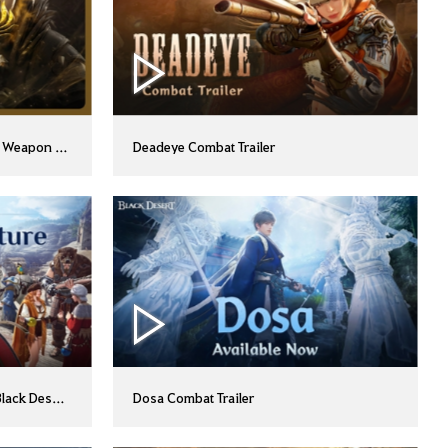
n Weapon - Preview
Deadeye Combat Trailer
lack Desert Available Now on PlayStation 5 and Xbox Series X|S
Dosa Combat Trailer