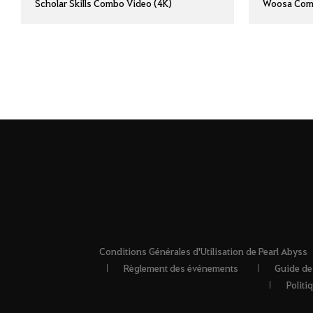
Scholar Skills Combo Video (4K)
Woosa Comb
Conditions Générales d'Utilisation de Pearl Abyss
Règlement des événements
Guide de
Politi