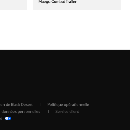
w
Maegu Combat Trailer
ion de Black Desert
Politique opérationnelle
os données personnelles
Service client
té