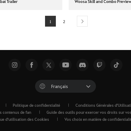
at Trailer
Woosa Skill and Combo Previe
1
2
Suivant
Français
Politique de confidentialité
Conditions Générales d'Utilisat
s contenus de fan
Guide des outils pour exercer vos droits sur v
que d'utilisation des Cookies
Vos choix en matière de confidentiali