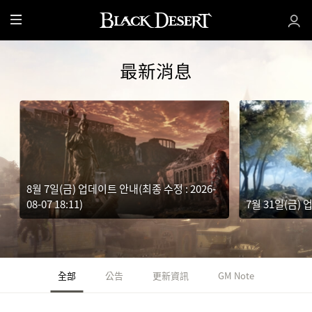
全
部
選
最新消息
單
8월 7일(금) 업데이트 안내(최종 수정 : 2026-
08-07 18:11)
7월 31일(금)
全部
公告
更新資訊
GM Note