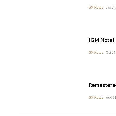
GM Notes
Jan 3,
[GM Note]
GM Notes
Oct 24
Remastere
GM Notes
Aug 11