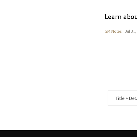
Learn abou
GM Notes
Jul 31