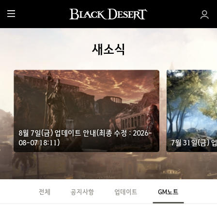
전
체
메
새소식
뉴
8월 7일(금) 업데이트 안내(최종 수정 : 2026-
08-07 18:11)
7월 31일(금)
전체
공지사항
업데이트
GM노트