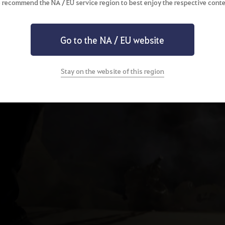
 recommend the NA / EU service region to best enjoy the respective conte
Go to the NA / EU website
Stay on the website of this region