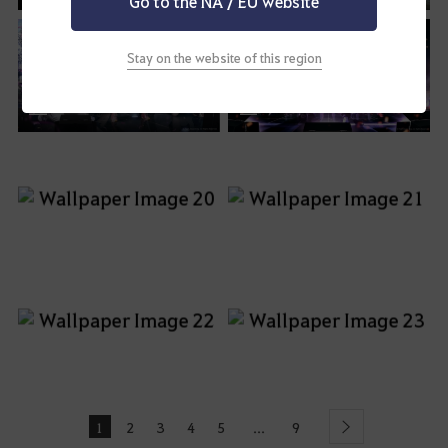
Go to the NA / EU website
Stay on the website of this region
1
2
3
4
5
9
...
Sonraki