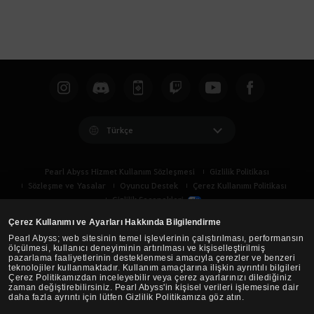
Türkçe
Pearl Abyss Hizmet Kullanım Sözleşmesi
Gizlilik Politikası
Sözleşme ve Yasalar
Oyuncu Destek
Çerez Kullanımı Politikası
Gizlilik Seçenekleri
Çerez Kullanımı ve Ayarları Hakkında Bilgilendirme
Pearl Abyss; web sitesinin temel işlevlerinin çalıştırılması, performansın
ölçülmesi, kullanıcı deneyiminin artırılması ve kişiselleştirilmiş
pazarlama faaliyetlerinin desteklenmesi amacıyla çerezler ve benzeri
teknolojiler kullanmaktadır. Kullanım amaçlarına ilişkin ayrıntılı bilgileri
Çerez Politikamızdan inceleyebilir veya çerez ayarlarınızı dilediğiniz
zaman değiştirebilirsiniz. Pearl Abyss'in kişisel verileri işlemesine dair
daha fazla ayrıntı için lütfen Gizlilik Politikamıza göz atın.