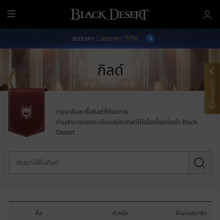
เ
ม
ลดราคา :
ลดราคา 70%
นู
ทั้
ง
กิลด์
ห
ม
คู่มือแนะนำ
ด
กรุณาค้นหาชื่อกิลด์ที่ต้องการ
ท่านสามารถลงทะเบียนสมัครกิลด์ได้เมื่อเชื่อมต่อเข้า Black
Desert
ก
รุ
ณ
า
ใ
ส่
ชื่
อ
ชื่อ
หัวหน้า
จำนวนสมาชิก
กิ