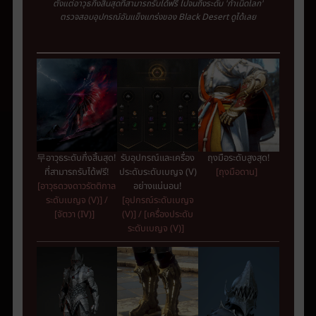
ตั้งแต่อาวุธ
กึ่งสิ้นสุด
ที่สามารถรับได้ฟรี
ไปจนถึงระดับ
'
กำเนิดโลก
'
ตรวจสอบอุปกรณ์อันแข็งแกร่งของ
Black
Desert
ดูได้เลย
ถุงมือระดับสูงสุด!
무
อาวุธระดับ
กึ่งสิ้นสุด
!
รับอุปกรณ์และเครื่อง
[ถุงมือดาน]
ที่สามารถรับได้ฟรี
!
ประดับระดับเบญจ (V)
[อาวุธดวงดาวรัตติกาล
อย่างแน่นอน!
ระดับเบญจ (V)]
/
[อุปกรณ์ระดับเบญจ
[จัตวา (IV)]
(V)]
/
[เครื่องประดับ
ระดับเบญจ (V)]