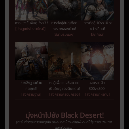
การแข่งขันจับคู่
3vs
3 !
การต่อสู้อันดุเดือด
การต่อสู้ 10vs10 ระ
[ประตูแห่งโซลาห์เรย์]
ระหว่างสองฝ่าย!
หว่างกิลด์!
[สนามรบแดง]
[ลีกกิลด์]
ช่วงชิงฐานด้วย
ต่อสู้เพื่อแย่งชิงความ
สงครามฝ่าย
กลยุทธ์!
เป็นใหญ่ของดินแดน!
300vs300 !
[สงครามฐาน]
[สงครามครอบครอง]
[สงครามกุหลาบ]
มุ่งหน้าไปยัง
Black
Desert
!
จุดเริ่มต้นของการผจญภัย
บาเลนอส
ไปจนถึงแผ่นดินที่ไม่คุ้นเคย
ประเทศ
แห่งรุ่งอรุณ
!