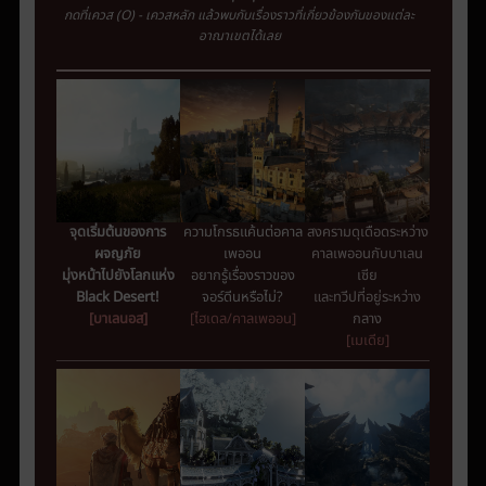
กดที่เควส
(O) -
เควสหลัก
แล้วพบกับเรื่องราวที่เกี่ยวข้องกันของแต่ละ
อาณาเขตได้เลย
จุดเริ่มต้นของการ
ความโกรธแค้นต่อคาล
สงครามดุเดือดระหว่าง
ผจญภัย
เพออน
คาลเพออนกับบาเลน
มุ่งหน้าไปยังโลกแห่ง
อยากรู้เรื่องราวของ
เซีย
Black
Desert
!
จอร์ดีนหรือไม่?
และทวีปที่อยู่ระหว่าง
[บาเลนอส]
[ไฮเดล/คาลเพออน]
กลาง
[เมเดีย]