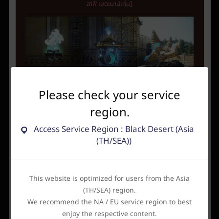
ลาฟี่ เบดเมาน์เท่น]
ผจญภัยในมหาสมุทร
จำนวนเงินที่ได้รับจาก
เปลี่ยนม้ามายาแห่ง
Please check your service
ได้รวดเร็วยิ่งขึ้น!
ตลาดซื้อขายรวมเพิ่ม
จินตนาการ 3 ชนิดเมื่อ
[เพลงของเอเบอร์รุส]
ขึ้น 5% !
ไหร่ก็ได้!
region.
[แหวนนักการค้า
[รังคร็อกดัลโล]
ร่ำรวย]
Access Service Region : Black Desert (Asia
(TH/SEA))
This website is optimized for users from the Asia
(TH/SEA) region.
We recommend the NA / EU service region to best
ซึมซับรูปลักษณ์
เคลื่อนย้ายไปยัง
กำลังรถม้าไม่สิ้นสุด!
enjoy the respective content.
ภายนอกของเวิลด์
ตำแหน่งที่ต้องการ
[โคมไฟลอยตุ๊บป่อง