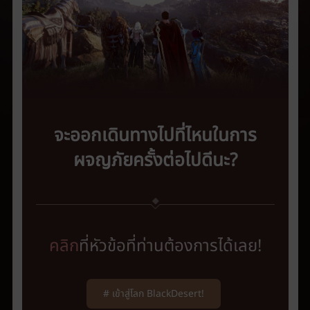
ค้
น
ห
า
จะออกเดินทางไปที่ไหนในการ
ผจญภัยครั้งต่อไปดีนะ
?
คลิก
ที่หัวข้อที่ท่านต้องการได้เลย
!
# เข้าสู่โลก BlackDesert!