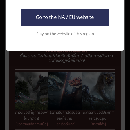
บอส!
ทันที!
ของเรมีทร็องโซม]
[ชุดนูเบลลิกคันท์]
[กล้องส่องทางไกล
ดัดแปลง ของลาฟี่ เบด
Go to the NA / EU website
เมาน์เท่น]
Stay on the website of this region
ท้าทายคนเดียว
&
ร่วมมือกับนัก
ผจญภัยคนอื่น
!
ตั้งแต่เรดเวิลด์บอสไปจนถึงดันเจี้ยนร่วมมือ
การเดินทาง
อันยิ่งใหญ่เริ่มขึ้นแล้ว
!
กำ
จัดบอสที่ถูกครอบงำ
โอกาสในการได้รับสุด
กวาดล้างบอสประเทศ
โดยภูตดำ
!
ยอดไอเทม!
แห่งรุ่งอรุณ!
[ช่องว่างแห่งความมืด]
[เรดเวิลด์บอส]
[ศาลาสีดำ]