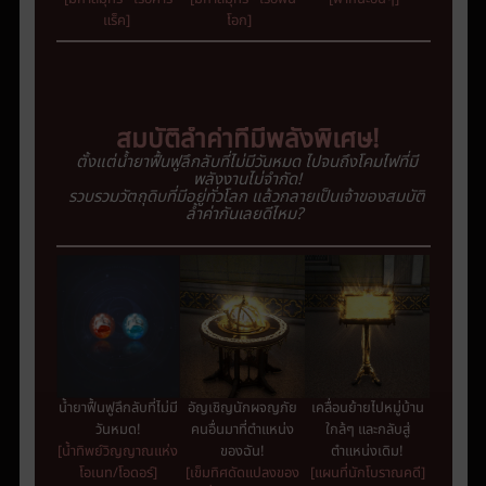
แร็ค]
โอก]
สมบัติล้ำค่าที่มีพลังพิเศษ
!
ตั้งแต่น้ำยาฟื้นฟูลึกลับที่ไม่มีวันหมด
ไปจนถึงโคมไฟที่มี
พลังงานไม่จำกัด
!
รวบรวมวัตถุดิบที่มีอยู่ทั่วโลก
แล้
ว
กลายเป็นเจ้าของสมบัติ
ล้ำค่ากันเลยดีไหม
?
อัญเชิญนักผจญภัย
เคลื่อนย้ายไปหมู่บ้าน
น้ำยาฟื้นฟูลึกลับที่ไม่มี
คนอื่นมาที่ตำแหน่ง
ใกล้ๆ และกลับสู่
วันหมด!
ของฉัน!
ตำแหน่งเดิม!
[น้ำทิพย์วิญญาณแห่ง
[เข็มทิศดัดแปลงของ
[แผนที่นักโบราณคดี]
โอเนท/โอดอร์]