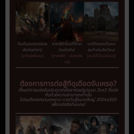
โจมตีมอนสเตอร์และ
ศาลาสีดำใหม่ที่ให้เรา
เอาชีวิตรอดเป็นคน
พัซเซิลต่างๆ!
ร่วมมือกัน!
สุดท้ายในสังเวียน!
[อาโธรัคซีออน]
[ศาลาสีดำ : เมืองฮวัง
[อเวจีที่เป็นนิรันดร์]
แฮ]
ต้องการการต่อสู้ที่ดุเดือดงั้นเหรอ
?
ตั้งแต่การแข่งขันประตูแห่งโซลาห์เรย์รูปแบบ 3vs3
ที่แข่ง
กันด้วยความสามารถเท่านั้น
ไปจนถึงสงครามกุหลาบ
การต่อสู้ขนาดใหญ่
300vs300
เพื่อแย่งชิง
ดินแดน
!