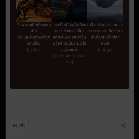
ริมผาทางทิศใต้ของเม
โซล ที่เหมือนกับเมือง
เคลื่อนย้ายอย่างสะดวก
เดีย
หลวงของเกาหลีใน
สบายระหว่างเมืองใหญ่
ดินแดนอันสูงส่งที่ถูก
อดีต! ในพระราชวังอัน
ผ่านโลกใหม่อีกโลก
หลบซ่อน
กว้างใหญ่นั้นจะมีอะไร
หนึ่ง
!
[อูลูคีทา]
อยู่บ้างนะ?
[แมกนูส]
[ประเทศแห่งรุ่งอรุณ :
โซล]
ขอแก้ไข
แชร์