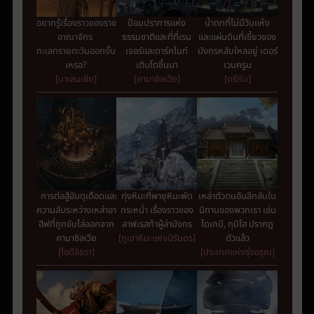
อยากรู้เรื่องราวของราช
ป้อมปราการแห่ง
น้ำ
ตกที่ไม่มีวันแห้ง
อาณาจักร
ธรรมชาติและที่ที่เรน
และแผ่นดินที่เขี้ยวของ
ทะเลทรายตะวันออกงั้น
เจอร์และดาร์คไนท์
มังกรหลับใหลอยู่ เดอร์
เหรอ?
เติบโตขึ้นมา
เวนครูน
[บาเลนเซีย]
[คามาซิลเวีย
]
[ดรีกัน]
การต่อสู้อันดุเดือดและ
ทุ่งหิมะที่พายุหิมะพัด
เหล่าตัวตนอันลึกลับใน
ความลับระหว่างเหล่าอา
กระหน่ำ เรื่องราวของ
นิทานของพวกเรา เช่น
ฮีฟที่ถูกขับไล่ออกจาก
ลาฟเรสก้าผู้ล่ามังกร
โดเกบี, กุมิโฮ ปรากฏ
คามาซิลเวีย
[ภูเขาหิมะแห่งนิรันดร]
ตัวแล้ว
[โอดีลิธรา
]
[ประเทศแห่งรุ่งอรุณ
]