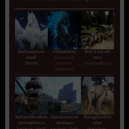
เป็นเจ้าของม้ามายา
ม้าที่มีพลังพิเศษ
ฝึกม้า 4 ตัวในครั้ง
ตอนนี้
!
[ม้ามายาแห่ง
เดียว!
[ม้ามายา
จินตนาการ
[รถม้าป่าแฟรี่ดอท]
(จินตนาการ)]
สิ่งที่ต้องเตรียมเพื่ออก
เรือใหม่ของประเทศ
ตั้งแต่อูฐไปจนถึงช้า
เดินทางสู่ท้องทะเล
แห่งรุ่งอรุณ
งดัลกุ!
[มหาสมุทร - เรือคาร์
[มหาสมุทร - เรือพัน
[พาหนะอื่นๆ]