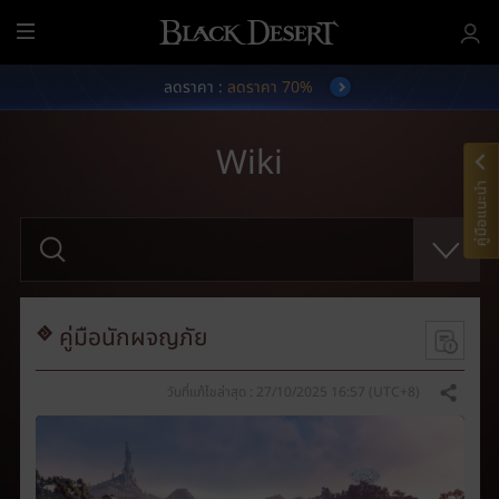
เ
ม
ลดราคา :
ลดราคา 70%
นู
ทั้
ง
Wiki
ห
ม
คู่มือแนะนำ
ด
ก
รุ
ณ
า
ก
ร
อ
คู่มือนักผจญภัย
ก
คำ
ที่
วันที่แก้ไขล่าสุด : 27/10/2025 16:57 (UTC+8)
แชร์
ต้
อ
ง
ก
า
ร