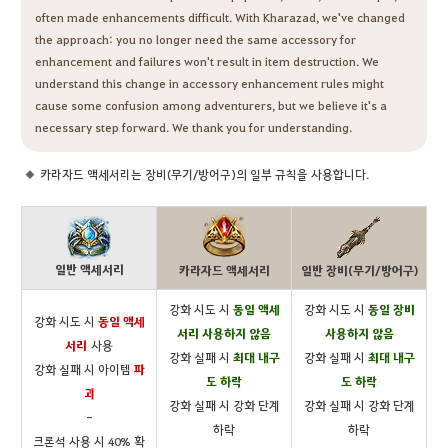
often made enhancements difficult. With Kharazad, we've changed
the approach: you no longer need the same accessory for
enhancement and failures won't result in item destruction. We
understand this change in accessory enhancement rules might
cause some confusion among adventurers, but we believe it's a
necessary step forward. We thank you for understanding.
카라자드 액세서리는 장비(무기/방어구)의 일부 규칙을 사용합니다.
일반 액세서리
카라자드 액세서리
일반 장비(무기/방어구)
강화 시도 시
동일 액세
강화 시도 시
동일 장비
강화 시도 시
동일 액세
서리 사용하지 않음
사용하지 않음
서리
사용
강화 실패 시
최대 내구
강화 실패 시
최대 내구
강화 실패 시 아이템
파
도 하락
도 하락
괴
강화 실패 시 강화 단계
강화 실패 시 강화 단계
-
하락
하락
크론석 사용 시 40% 확