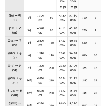
20%
20%
(수정)
(수정)
장(I)
→ 광
7.300
43.80
51.10
2개
60
120
5
(II)
0%
00%
00%
광(II)
→ 고
4.570
41.13
45.70
3개
90
280
7
(III)
0%
00%
00%
고(III)
→ 유
2.890
37.57
40.46
4개
130
540
8
(IV)
0%
00%
00%
유(IV)
→ 동
1.910
32.47
34.38
6개
170
840
10
(V)
0%
00%
00%
동(V)
→ 운
1.290
25.80
27.09
8개
200
1090
12
(VI)
0%
00%
00%
운(VI)
→ 우
0.880
20.24
21.12
10개
230
1480
15
(VII)
0%
00%
00%
우(VII)
→ 풍
0.570
14.82
15.39
12개
260
1880
20
(VIII)
0%
00%
00%
풍(VIII)
→
0.320
8.960
9.280
15개
280
2850
25