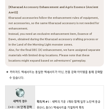
[Kharazad Accessory Enhancement and Agris Essence (Ancient
Anvil)]
Kharazad accessories follow the enhancement rules of equipment,
not accessories, so the same Kharazad accessory is not needed for
enhancement.
Instead, you need an exclusive enhancement item, Essence of
Dawn, obtained during the Kharazad accessory crafting process or
in the Land of the Morning Light monster zones.
Also, for the final DEC (X) enhancement, we have assigned separate
materials with limited drop locations. Please note that these
locations might expand based on adventurers' gameplay.
카라자드 액세서리는 동일한 액세서리가 아닌, 전용 강화 아이템을 통해 강화할
수 있습니다.
새벽의 정수
획득처 #1
: 새벽의 기운 1개와 함께 일부 노란색 등급
(+0 ~ IX 단계 강화
유(IV), 동(V) 액세서리를 가열하여 획득