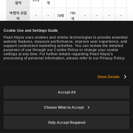
걸이
개
여명의 귀걸
780
-
-
78개
-
-
-
-
이
개
섬뜩한 등 뒤
600
Cookie Use and Settings Guide
-
-
60개
-
-
-
-
의 반지
개
Pearl Abyss uses cookies and similar technologies to provide essential
website features, measure performance, improve user experience, and
투로의 허리
350
support customized marketing activities. You can review the detailed
-
-
35개
-
-
-
-
띠
개
purposes of use through our Cookie Policy or change your cookie
settings at any time. For further details regarding Pearl Abyss's
processing of personal information, please refer to our Privacy Policy.
깨어난 달의
250
-
-
25개
-
-
-
-
목걸이
개
카드리 수호
250
Show Details
-
-
-
-
25개
-
-
자의 반지
개
나크의 귀장
200
Accept All
-
-
-
-
20개
-
-
식
개
숲 로나로스
100
Choose What to Accept
-
-
-
-
10개
-
-
의 반지
개
Only Accept Required
깨어난 강의
815
-
-
-
-
-
-
81개
목걸이
개