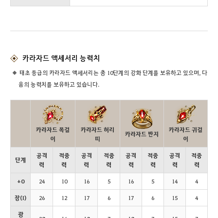
카라자드 액세서리 능력치
태초 등급의 카라자드 액세서리는 총 10단계의 강화 단계를 보유하고 있으며, 다
음의 능력치를 보유하고 있습니다.
카라자드 목걸
카라자드 허리
카라자드 귀걸
카라자드 반지
이
띠
이
공격
적중
공격
적중
공격
적중
공격
적중
단계
력
력
력
력
력
력
력
력
+0
24
10
16
5
16
5
14
4
장(I)
26
12
17
6
17
6
15
4
광