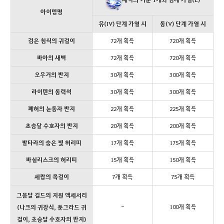
아이템명
유(IV) 단계 가열 시
동(V) 단계 가열 시
검은 침식의 귀걸이
72개 획득
720개 획득
바아의 새벽
72개 획득
720개 획득
오우거의 반지
30개 획득
300개 획득
라이텐의 동력석
30개 획득
300개 획득
폐허의 눈동자 반지
22개 획득
225개 획득
초승달 수호자의 반지
20개 획득
200개 획득
발타라의 숨은 빛 허리띠
17개 획득
175개 획득
바실리스크의 허리띠
15개 획득
150개 획득
세랍의 목걸이
7개 획득
75개 획득
그믐달 길드의 지원 액세서리
-
100개 획득
(나크의 귀장식, 툰그라드 귀
걸이, 초승달 수호자의 반지)