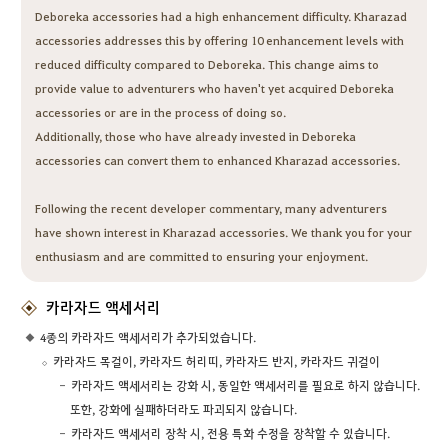
Deboreka accessories had a high enhancement difficulty. Kharazad
accessories addresses this by offering 10 enhancement levels with
reduced difficulty compared to Deboreka. This change aims to
provide value to adventurers who haven't yet acquired Deboreka
accessories or are in the process of doing so.
Additionally, those who have already invested in Deboreka
accessories can convert them to enhanced Kharazad accessories.
Following the recent developer commentary, many adventurers
have shown interest in Kharazad accessories. We thank you for your
enthusiasm and are committed to ensuring your enjoyment.
카라자드 액세서리
4종의 카라자드 액세서리가 추가되었습니다.
카라자드 목걸이, 카라자드 허리띠, 카라자드 반지, 카라자드 귀걸이
카라자드 액세서리는 강화 시, 동일한 액세서리를 필요로 하지 않습니다.
또한, 강화에 실패하더라도 파괴되지 않습니다.
카라자드 액세서리 장착 시, 전용 특화 수정을 장착할 수 있습니다.