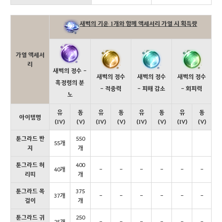
새벽의 기운 1개와 함께 액세서리 가열 시 획득량
가열 액세서
리
새벽의 정수 -
새벽의 정수
새벽의 정수
새벽의 정수
흑정령의 분
- 적중력
- 피해 감소
- 회피력
노
유
동
유
동
유
동
유
동
아이템명
(IV)
(V)
(IV)
(V)
(IV)
(V)
(IV)
(V)
툰그라드 반
550
55개
지
개
툰그라드 허
400
40개
-
-
-
-
-
-
리띠
개
툰그라드 목
375
37개
-
-
-
-
-
-
걸이
개
툰그라드 귀
250
25개
-
-
-
-
-
-