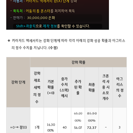
카라자드 액세서리는 강화 단계에 따라 각각 아래의 강화 성공 확률과 아그리스
의 정수 수치를 지닙니다.
(수정)
강화 확률
강화
크론
증가
아그
재료
기본
추가
석 사
강화 단계
수치
최종
리스
확률
된 확
용 시
새벽
(스택)
확률
의 정
(+0)
률
소모
의 정
예시
수
개수
수
65.20
81.50
00%
00%
16.30
+0
→ 장(I)
1개
40
-
3
56.07
72.37
00%