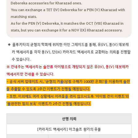
Deboreka accessories for Kharazad ones.
You can exchange a TET (IV) Deboreka for a PEN (V) Kharazad with
matching stats.
As for the PEN (V) Deboreka, it matches the OCT (VIII) Kharazad in
stats, but you can exchange it for a NOV (IX) Kharazad accessory.
울루키타의 균형의 학회에 위치한 아인 그레이드를 통해, 유(IV), 동(V) 데보레
카 액세서리를 각각 동(V), 단(IX) 카라자드 액세서리로 교환하는 의뢰를 진행할
수 있습니다.
※ 건네주는 액세서리는 술잔류 아이템으로 개량되지 않은 유(IV), 동(V) 데보레카
액세서리만 건네줄 수 있습니다.
- 공식 서버 업데이트 시, '균형의 거울
(상점 구매가 1000만 은화)
'을 이용하여 술잔
을 추출할 수 있도록 2주간 이벤트가 진행될 예정입니다.
- 또한, 이외에도 여러 상황에서 어려움을 겪지 않으시도록 '아이템 전이 이벤트'와
'불완전한 힘의 보옥' 이벤트가 2주간 진행될 예정입니다.
선행 의뢰
[카라자드 액세서리] 아크술프 왕가의 유물