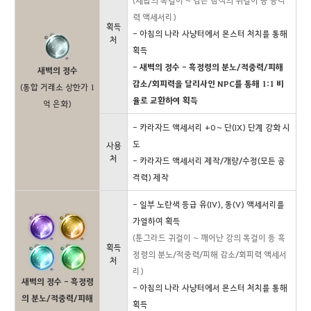
(세랍의 목걸이 ~ 검은 침식의 귀걸이 등 공격
력 액세서리)
획득
- 아침의 나라 사냥터에서 몬스터 처치를 통해
처
획득
- 새벽의 정수 - 흑정령의 분노/적중력/피해
새벽의 정수
감소/회피력을 달리사인 NPC를 통해 1:1 비
(통합 거래소 상한가 1
율로 교환하여 획득
억 은화)
- 카라자드 액세서리 +0 ~ 단(IX) 단계 강화 시
도
사용
처
- 카라자드 액세서리 제작/개량/수정(모든 공
격력) 제작
- 일부 노란색 등급 유(IV), 동(V) 액세서리를
가열하여 획득
(툰그라드 귀걸이 ~ 깨어난 강의 목걸이 등 흑
획득
정령의 분노/적중력/피해 감소/회피력 액세서
처
리)
새벽의 정수 - 흑정령
- 아침의 나라 사냥터에서 몬스터 처치를 통해
의 분노/적중력/피해
획득