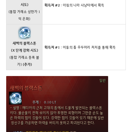
시도)
획득처 #2
: 아침의 나라 사냥터에서 획득
(통합 거래소 상한가 1
억 은화)
새벽의 블랙스톤
획득처 #1
: 어둠의 틈 우두머리 처치를 통해 획득
(X 단계 강화 시도)
(통합 거래소 등록 불
가)
(추가)