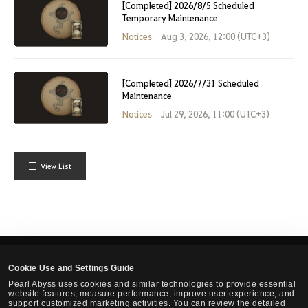
[Completed] 2026/8/5 Scheduled
Temporary Maintenance
Notices
Aug 3, 2026, 12:00 (UTC+3)
[Completed] 2026/7/31 Scheduled
Maintenance
Notices
Jul 29, 2026, 11:00 (UTC+3)
View List
Cookie Use and Settings Guide
English
Pearl Abyss uses cookies and similar technologies to provide essential
website features, measure performance, improve user experience, and
support customized marketing activities. You can review the detailed