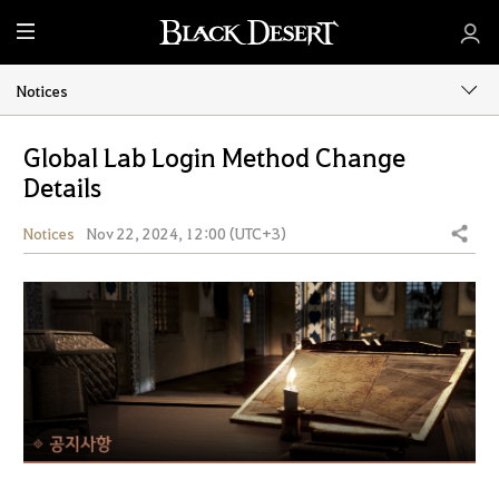
M
e
n
Notices
u
Global Lab Login Method Change
Details
Notices
Nov 22, 2024, 12:00 (UTC+3)
Share