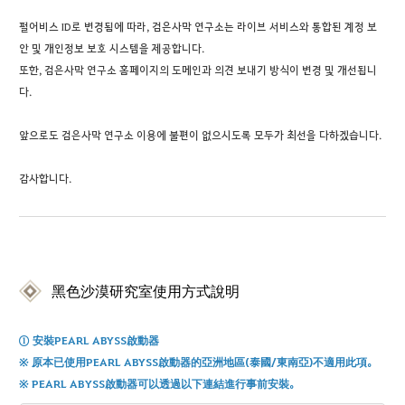
펄어비스 ID로 변경됨에 따라, 검은사막 연구소는 라이브 서비스와 통합된 계정 보
안 및 개인정보 보호 시스템을 제공합니다.
또한, 검은사막 연구소 홈페이지의 도메인과 의견 보내기 방식이 변경 및 개선됩니
다.
앞으로도 검은사막 연구소 이용에 불편이 없으시도록 모두가 최선을 다하겠습니다.
감사합니다.
黑色沙漠研究室使用方式說明
① 安裝PEARL ABYSS啟動器
※
原本已使用P
EARL ABYSS
啟動器的亞洲地區
(
泰國
/
東南亞
)
不適用此項。
※ 
P
EARL ABYSS啟
動器可以透過以下連結
進行
事前
安裝
。