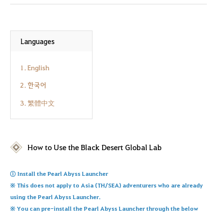
Languages
1. English
2. 한국어
3. 繁體中文
How to Use the Black Desert Global Lab
① Install the Pearl Abyss Launcher
※ 
This
does
not
apply
to
Asia
 (TH
/
SEA) 
adventurers
who
are
already
using
the
Pearl
Abyss
Launcher
.
※ 
You
can
pre-install
the
Pearl
Abyss
Launcher
through
the
below