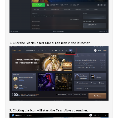
2. Click the Black Desert Global Lab icon in the launcher.
3. Clicking the icon will start the Pearl Abyss Launcher.