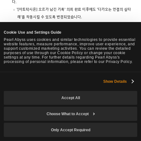
다.
'[아토락시온] 오르가 남긴 기록' 의뢰 완료 이후에도 '다가오는 연결의 실타
래'를 작동시킬 수 있도록 변경되었습니다.
Cookie Use and Settings Guide
Pearl Abyss uses cookies and similar technologies to provide essential
website features, measure performance, improve user experience, and
아이템
support customized marketing activities. You can review the detailed
purposes of use through our Cookie Policy or change your cookie
settings at any time. For further details regarding Pearl Abyss's
실제 적용되는 효과는 향수이지만, 아이템 이름이 비약으로 표기된 아이템들이
processing of personal information, please refer to our Privacy Policy.
실제 효과에 맞게 향수로 변경되었습니다.
변경되는 아이템
Show Details
Accept All
칼크의
비약 →
칼크의
향수
Choose What to Accept
심해의
비약 →
심해의
향수
정령의 향수
비약 →
정령의
향수
숨결을 머금은 정령의 향수
비약 →
숨결을 머금은 정령의
향수
Only Accept Required