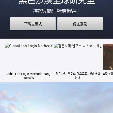
獨家領先體驗！全新開發內容！
下載主程式
傳送意見
最
新
消
息
Global Lab Login Method Change
검은사막 연구소 디스코드 채널 개설
8월 7일
Details
안내
遊
戲
特
色