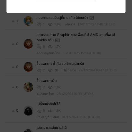
0
0
1.7K
ADRENALINz
22/01/2025 03:56 (UTC+8)
สอบถามแอดมินผู้ที่เคยแก้ไขได้แนะนำ
1
1
1.8K
เฟลนัวร์
12/01/2025 19:48 (UTC+8)
อยากสอบถาม Graphic ของเพื่อนที่ใช้ AMD ขณะที่ผมใช้
Nvidia ครับ
0
0
1.7K
Ahnhayeon-ไทย
10/01/2025 15:14 (UTC+8)
ซื้อแพคเกจ ซ้ำกัน ขอคำแนะนำครับ
0
2
2K
Thzname
27/12/2024 00:47 (UTC+8)
ซื้อแพคเกจผิด
0
2
1.9K
Yuzune-ไทย
07/12/2024 01:33 (UTC+8)
เปลี่ยนหัวกิลไม่ได้
0
0
1.6K
นักผจญภัยแสนดี
01/12/2024 11:43 (UTC+8)
ไม่สามารถเล่นเกมส์ได้