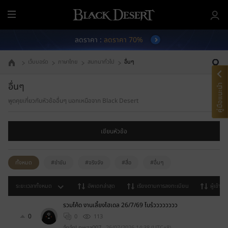
เ
ม
ลดราคา :
ลดราคา 70%
นู
ทั้
เว็บบอร์ด
ภาษาไทย
สนทนาทั่วไป
อื่นๆ
ง
ไปที่หน้าหลัก
ห
อื่นๆ
ม
คู่มือแนะนำ
ด
พูดคุยเกี่ยวกับหัวข้ออื่นๆ นอกเหนือจาก Black Desert
เขียนหัวข้อ
ทั้งหมด
#ขำขัน
#จริงจัง
#สื่อ
#อื่นๆ
ระยะเวลาทั้งหมด
อัพเดทล่าสุด
เรียงตามการลงทะเบียน
ผู้เข้าชม
รวมโค้ด งานเลี้ยงไฮเดล 26/7/69 โบร๋วววววววว
0
0
113
อุ๋งอุ๋งLnwza007
26/07/2026 14:38 (UTC+8)