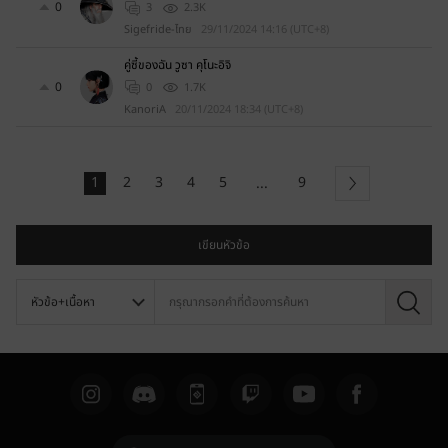
0
3
2.3K
Sigefride-ไทย
29/11/2024 14:16 (UTC+8)
คู่ซี้ของฉัน วูซา คุโนะอิจิ
0
0
1.7K
KanoriA
20/11/2024 18:34 (UTC+8)
1
2
3
4
5
9
...
ถัดไป
เขียนหัวข้อ
ค้
น
ห
า