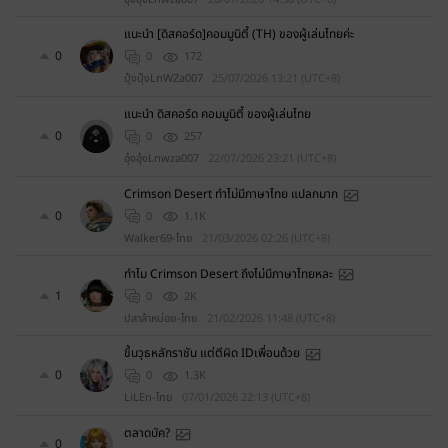
แนะนำ [ดิสคอร์ด]คอมมูนิตี้ (TH) ของผู้เล่นไทยค่ะ
0
0
172
ปุ๋งปุ๋งLnWZa007
25/07/2026 13:21 (UTC+8)
แนะนำ ดิสคอร์ด คอมมูนิตี้ ของผู้เล่นไทย
0
0
257
อุ๋งอุ๋งLnwza007
22/07/2026 23:21 (UTC+8)
Crimson Desert ทำไม่มีภาษาไทย แปลกมาก
0
0
1.1K
Walker69-ไทย
21/03/2026 02:26 (UTC+8)
ทำไม Crimson Desert ถึงไม่มีภาษาไทยหละ
1
0
2K
ปลาล้าหน่อย-ไทย
21/02/2026 11:48 (UTC+8)
ขึ้นวุธหลักราชัน แต่ตีผิด IDเพื่อนด้วย
0
0
1.3K
LiLEn-ไทย
07/01/2026 22:13 (UTC+8)
ตลาดบัค?
0