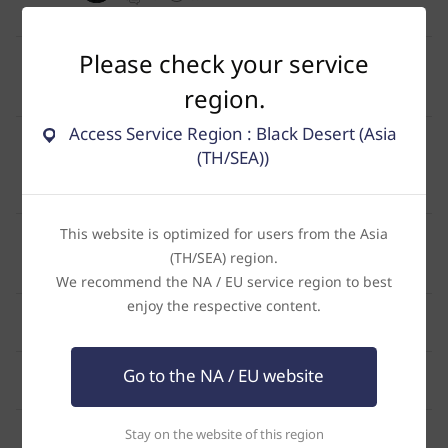
[GM]Enzo
10/04/2025 14:16 (UTC+8)
ไม่สามารถรับเควสกิลด์ได้
Please check your service
0
0
1.6K
region.
RedEyeSByArtTy-ไทย
19/03/2025 22:27 (UTC+8)
Access Service Region : Black Desert (Asia
ขอสอบถามครับ ผมไม่สามารถกเข้าเกมได้ติดตรง Pearl
Abyss
(TH/SEA))
1
1
2.2K
oNilaliNo
16/02/2025 14:55 (UTC+8)
กิจกรรมค้นหาเจ้าแห่งปีกสนธยา
This website is optimized for users from the Asia
4
1
2K
(TH/SEA) region.
Farnese-ไทย
15/02/2025 13:59 (UTC+8)
We recommend the NA / EU service region to best
enjoy the respective content.
ขึ้น failed to createdevice ใครรู้วิธีแก้บ้างครับ
0
1
1.8K
เฟลนัวร์
14/02/2025 01:25 (UTC+8)
เข้าเกมส์ไม่ได้คะ มันขึ้น failed to createdevice
Go to the NA / EU website
0
3
3.3K
Taxii
13/02/2025 23:10 (UTC+8)
ตัวละครติดบัคเดินออกไม่ได้
Stay on the website of this region