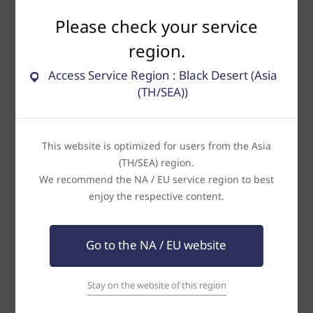
* 
ข้อควรทราบ
Please check your service
- 
เวิลด์บอสจะไม่ปรากฏตัวขึ้นในเซิร์ฟเวอร์ซีซั่นอาร์ชา
, 
เซิร์ฟเวอร์อาร์ชา
, 
region.
เซิร์ฟเวอร์โอลเบีย
- 
พื้นที่เกิดของเวิลด์บอสเป็นพื้นที่ต่อสู้
เมื่อตัวละครเสียชีวิตจะได้รับการลงโทษ
Access Service Region : Black Desert (Asia
ซึ่งการสูญเสียที่เกิดขึ้นตามปกติภายในเกมนั้นจะไม่สามารถชดเชยหรือกู้คืนได้
(TH/SEA))
- 
บริษัทขอสงวนสิทธิ์ในการเพิ่ม
, 
เปลี่ยนแปลง
, 
ลบ
หรือระงับรางวัลจากกิจกรรม
โดยไม่แจ้งให้ทราบล่วงหน้า
ในกรณีนี้
 บริษัทจะทำการประกาศรายละเอียดการ
เปลี่ยนแปลงที่หน้าเว็บไซต์ทางการ
This website is optimized for users from the Asia
- 
ไอเทมรางวัลอาจมีข้อจำกัดในการซื้อขายและระยะเวลาการใช้งาน
และอาจมีการ
(TH/SEA) region.
ตั้งค่าการผูกมัดที่แตกต่างกัน
 โดยบริษัทจะไม่สามารถทำการย้ายหรือกู้คืนไอเทมให้
We recommend the NA / EU service region to best
ได้ในกรณีดังกล่าว
enjoy the respective content.
- ท่านสามารถตรวจสอบรายละเอียดข้อมูลผูกมัดของไอเทมรางวัลได้ที่คำอธิบาย
ภายในเกม
- 
ไอเทมที่ถูกส่งไปหรือใช้งานไปแล้ว
ไม่สามารถทำการกู้คืนได้
Go to the NA / EU website
- 
หากพบว่าผู้เล่นเข้าร่วมกิจกรรมด้วยวิธีที่ไม่ถูกต้อง
 บริษัทขอสงวนสิทธิ์ในการ
มอบรางวัลและอาจมีการดำเนินการระงับการใช้งานเกมของผู้เล่น
Stay on the website of this region
- 
หากมีข้อสงสัยหรือคำถามเพิ่มเติม
สามารถสอบถามได้ทาง
[
ศูนย์บริการลูกค้า
 > 
แจ้งปัญหา
 1:1]