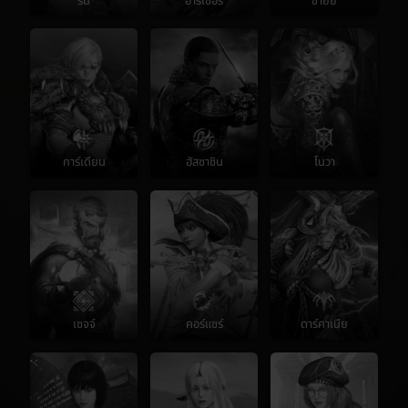
รัน
อาร์เชอร์
ชายย์
การ์เดียน
ฮัสซาซิน
โนวา
เซจจ์
คอร์แซร์
ดาร์คาเนีย