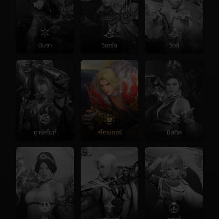
นินจา
วิซาร์ด
วิทช์
ดาร์คไนท์
สไตรเกอร์
มิสติก