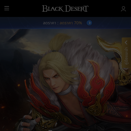
เ
ม
ลดราคา :
ลดราคา 70%
นู
ทั้
ง
ห
ม
คู่มือแนะนำ
ด