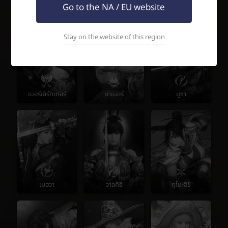
วอร์ริเออร์
เรนเจอร์
ซอเซอร์เรส
Go to the NA / EU website
Stay on the website of this region
เบอร์เซิร์กเกอร์
เทเมอร์
มูซา
เมฮวา
วาลคิรี
คุโนะอิชิ