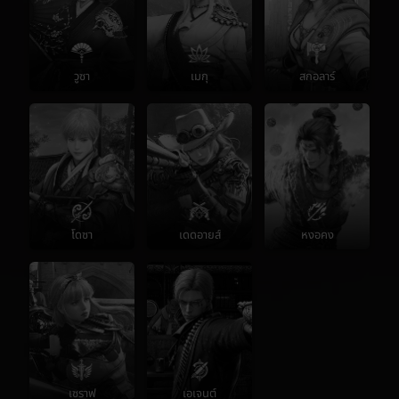
วูซา
เมกุ
สกอลาร์
โดซา
เดดอายส์
หงอคง
เซราฟ
เอเจนต์