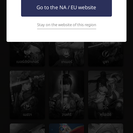
Go to the NA / EU website
วอร์ริเออร์
เรนเจอร์
ซอเซอร์เรส
Stay on the website of this region
เบอร์เซิร์กเกอร์
เทเมอร์
มูซา
เมฮวา
วาลคิรี
คุโนะอิชิ