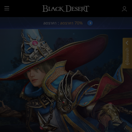
เ
ม
ลดราคา :
ลดราคา 70%
นู
ทั้
ง
ห
ม
คู่มือแนะนำ
ด