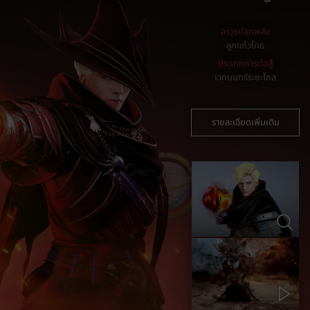
อาวุธปลุกพลัง
ลูกแก้วโกธ
ประเภทการต่อสู้
เวทมนตร์ระยะไกล
รายละเอียดเพิ่มเติม