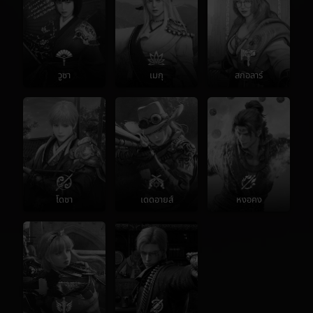
วูซา
เมกุ
สกอลาร์
โดซา
เดดอายส์
หงอคง