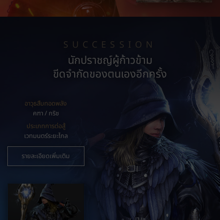
SUCCESSION
นักปราชญ์ผู้ก้าวข้าม
ขีดจำกัดของตนเองอีกครั้ง
อาวุธสืบทอดพลัง
คฑา / กริช
ประเภทการต่อสู้
เวทมนตร์ระยะไกล
รายละเอียดเพิ่มเติม