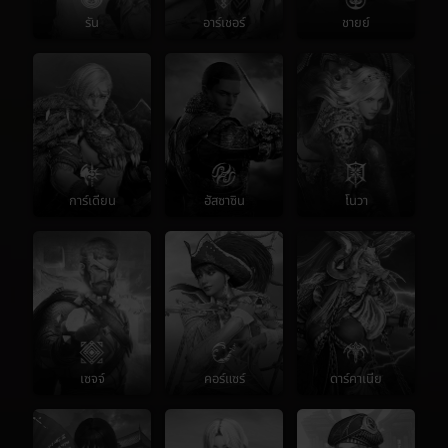
รัน
อาร์เชอร์
ชายย์
การ์เดียน
ฮัสซาซิน
โนวา
เซจจ์
คอร์แซร์
ดาร์คาเนีย