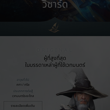
วิซาร์ด
ORIGINAL
ผู้ที่สูงที่สุด
ในบรรดาเหล่าผู้ที่ใช้เวทมนตร์
อาวุธทั่วไป
คฑา / กริช
ประเภทการต่อสู้
เวทมนตร์ระยะไกล
รายละเอียดเพิ่มเติม