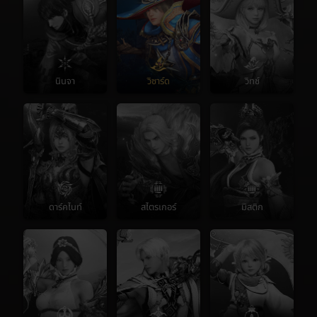
นินจา
วิซาร์ด
วิทช์
ดาร์คไนท์
สไตรเกอร์
มิสติก